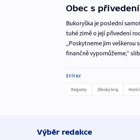
Obec s přiveden
Bukoryška je poslední samot
tuhé zimě o její přivedení ro
„Poskytneme jim veškerou so
finančně vypomůžeme,“ slibu
ŠTÍTKY
Regiony
Zlínský kraj
Horní
Výběr redakce