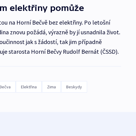
ím elektřiny pomůže
ou na Horní Bečvě bez elektřiny. Po letošní
dina znovu požádá, výrazně by jí usnadnila život.
učinnost jak s žádostí, tak jim případně
je starosta Horní Bečvy Rudolf Bernát (ČSSD).
 Bečva
Elektřina
Zima
Beskydy