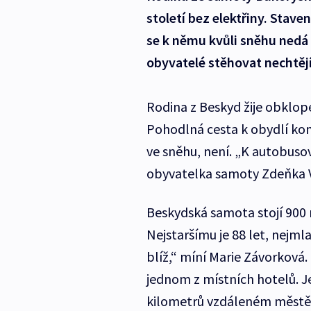
století bez elektřiny. Staven
se k němu kvůli sněhu nedá 
obyvatelé stěhovat nechtějí
Rodina z Beskyd žije obklope
Pohodlná cesta k obydlí kon
ve sněhu, není. „K autobusov
obyvatelka samoty Zdeňka 
Beskydská samota stojí 900 m
Nejstaršímu je 88 let, nejml
blíž,“ míní Marie Závorková. 
jednom z místních hotelů. J
kilometrů vzdáleném městě. N