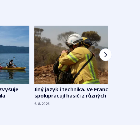
Jiný jazyk i technika. Ve Francii
zvyšuje
„Musí
spolupracují hasiči z různých zemí
la
polit
demo
6. 8. 2026
5. 8. 20