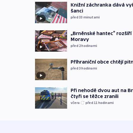
Knižní záchranka dává v
šanci
před 33
minutami
„Brněnské hantec“ rozšíří 
Moravy
před 2
hodinami
Příhraniční obce chtějí p
před 3
hodinami
Při nehodě dvou aut na Br
čtyři se těžce zranili
včera
před 11
hodinami