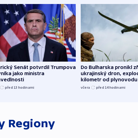
rický Senát potvrdil Trumpova
Do Bulharska pronikl z
níka jako ministra
ukrajinský dron, explo
avedlnosti
kilometr od plynovodu
před 13
hodinami
včera
před 14
hodinami
ky
Regiony