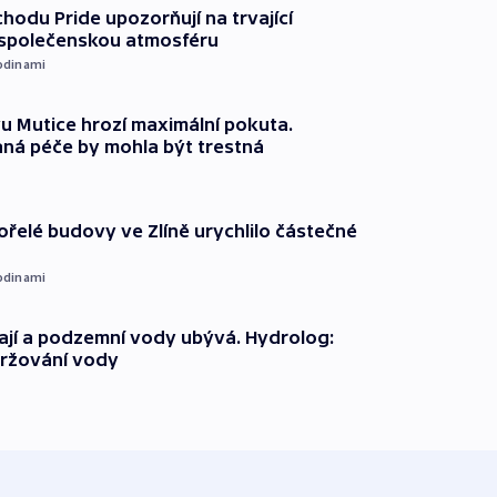
chodu Pride upozorňují na trvající
 společenskou atmosféru
odinami
 Mutice hrozí maximální pokuta.
ná péče by mohla být trestná
ořelé budovy ve Zlíně urychlilo částečné
odinami
jí a podzemní vody ubývá. Hydrolog:
držování vody