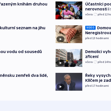
yřazeným knihám druhou
Účastníci po
nerovnosti i
včera
před 12
h
kulturní seznam na jihu
Domovu
VIDEO
Neregistrova
před 13
hodinami
itnou vodu od sousedů
Demolici vyh
zřícení
včera
před 14
h
něnsku zemřeli dva lidé,
Řeky vysycha
Klíčem je za
před 17
hodinami