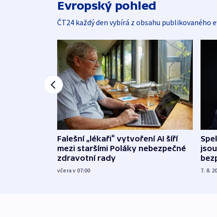
Evropský pohled
ČT24 každý den vybírá z obsahu publikovaného e
Falešní „lékaři“ vytvoření AI šíří
Spe
mezi staršími Poláky nebezpečné
jsou
zdravotní rady
bez
včera v 07:00
7. 8. 2