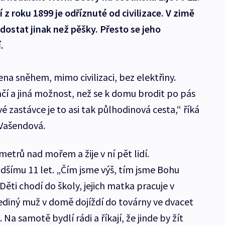
í z roku 1899 je odříznuté od civilizace. V zimě
dostat jinak než pěšky. Přesto se jeho
.
na sněhem, mimo civilizaci, bez elektřiny.
čí a jiná možnost, než se k domu brodit po pás
é zastávce je to asi tak půlhodinová cesta,“ říká
Vašendová.
etrů nad mořem a žije v ní pět lidí.
adšímu 11 let. „Čím jsme výš, tím jsme Bohu
Děti chodí do školy, jejich matka pracuje v
ediný muž v domě dojíždí do továrny ve dvacet
a samotě bydlí rádi a říkají, že jinde by žít