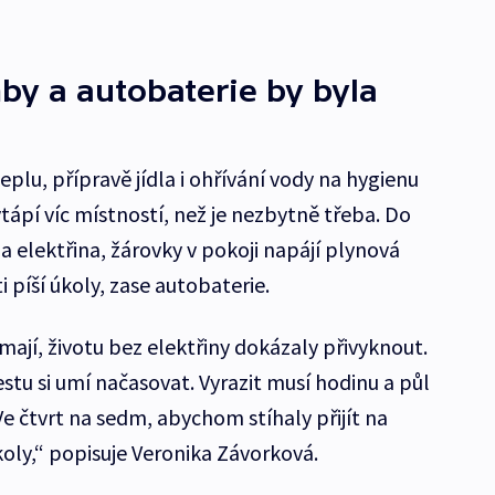
by a autobaterie by byla
eplu, přípravě jídla i ohřívání vody na hygienu
ápí víc místností, než je nezbytně třeba. Do
 elektřina, žárovky v pokoji napájí plynová
 píší úkoly, zase autobaterie.
ají, životu bez elektřiny dokázaly přivyknout.
cestu si umí načasovat. Vyrazit musí hodinu a půl
e čtvrt na sedm, abychom stíhaly přijít na
školy,“ popisuje Veronika Závorková.