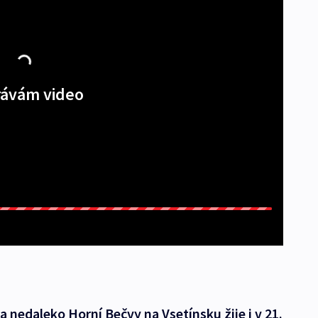
ávám video
nedaleko Horní Bečvy na Vsetínsku žije i v 21.