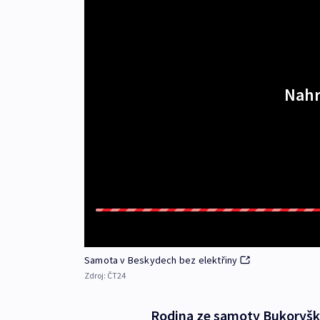
Nahr
Samota v Beskydech bez elektřiny
Zdroj:
ČT24
Rodina ze samoty Bukoryška 