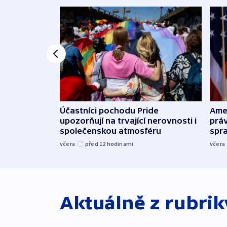
Účastníci pochodu Pride
Ame
upozorňují na trvající nerovnosti i
práv
společenskou atmosféru
spr
včera
před 12
hodinami
včera
Aktuálně z rubri