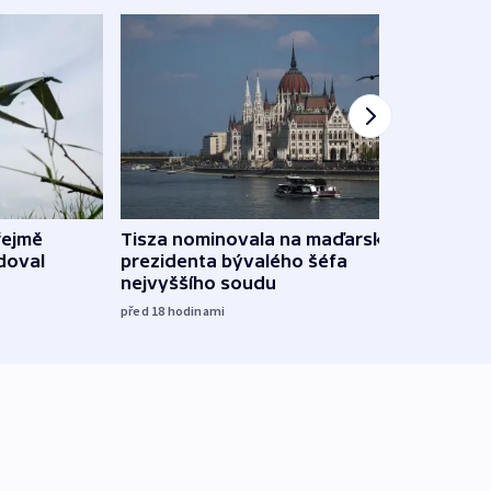
řejmě
Tisza nominovala na maďarského
Ruský
doval
prezidenta bývalého šéfa
čtyři 
nejvyššího soudu
včera
před 18
hodinami