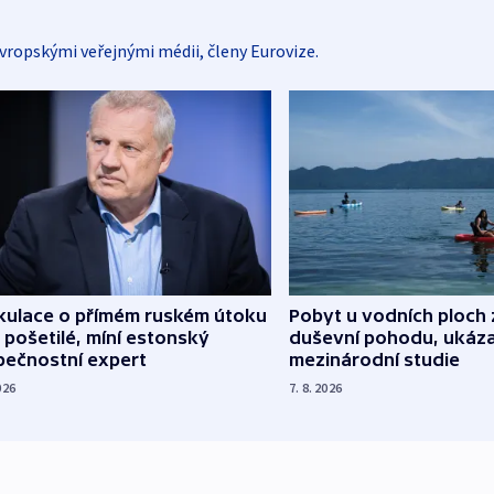
vropskými veřejnými médii, členy Eurovize.
kulace o přímém ruském útoku
Pobyt u vodních ploch 
 pošetilé, míní estonský
duševní pohodu, ukáza
pečnostní expert
mezinárodní studie
026
7. 8. 2026