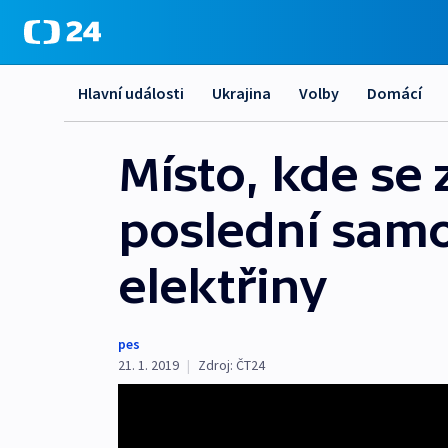
Hlavní události
Ukrajina
Volby
Domácí
Místo, kde se 
poslední samo
elektřiny
pes
21. 1. 2019
|
Zdroj:
ČT24