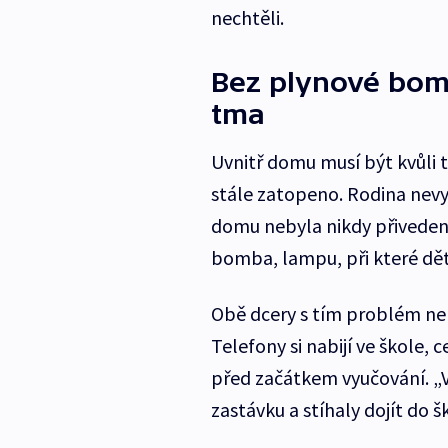
nechtěli.
Bez plynové bom
tma
Uvnitř domu musí být kvůli t
stále zatopeno. Rodina nevyt
domu nebyla nikdy přivedena
bomba, lampu, při které děti
Obě dcery s tím problém nem
Telefony si nabijí ve škole, 
před začátkem vyučování. „V
zastávku a stíhaly dojít do 