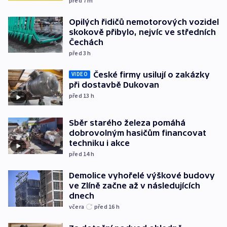
před 7
m
Opilých řidičů nemotorových vozidel
skokově přibylo, nejvíc ve středních
Čechách
před 3
h
České firmy usilují o zakázky
VIDEO
při dostavbě Dukovan
před 13
h
Sběr starého železa pomáhá
dobrovolným hasičům financovat
techniku i akce
před 14
h
Demolice vyhořelé výškové budovy
ve Zlíně začne až v následujících
dnech
včera
před 16
h