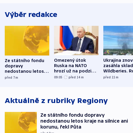
Výběr redakce
Omezený útok
Ukrajina zno
Ze státního fondu
Ruska na NATO
zasáhla skla
dopravy
hrozí už na podzim,
Wildberies. 
nedostanou letos
varují tajné služby
útočili v Cha
kraje na silnice ani
09:05
před 14
m
před 21
m
před 7
m
USA
oblasti
korunu, řekl Půta
Aktuálně z rubriky
Regiony
Ze státního fondu dopravy
nedostanou letos kraje na silnice ani
korunu, řekl Půta