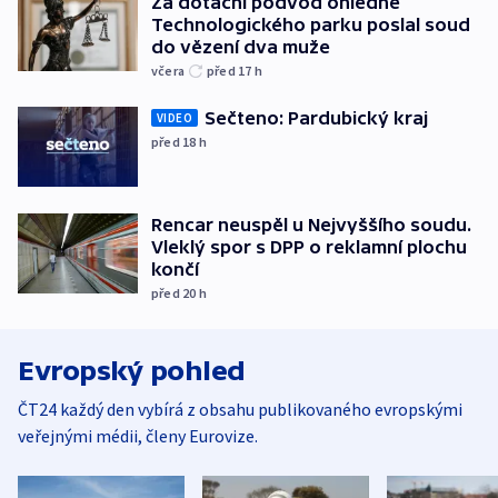
Za dotační podvod ohledně
Technologického parku poslal soud
do vězení dva muže
včera
před 17
h
Sečteno: Pardubický kraj
VIDEO
před 18
h
Rencar neuspěl u Nejvyššího soudu.
Vleklý spor s DPP o reklamní plochu
končí
před 20
h
Evropský pohled
ČT24 každý den vybírá z obsahu publikovaného evropskými
veřejnými médii, členy Eurovize.