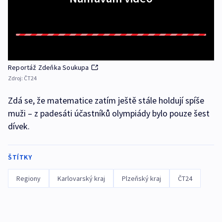
Reportáž Zdeňka Soukupa
Zdroj:
ČT24
Zdá se, že matematice zatím ještě stále holdují spíše
muži – z padesáti účastníků olympiády bylo pouze šest
dívek.
ŠTÍTKY
Regiony
Karlovarský kraj
Plzeňský kraj
ČT24