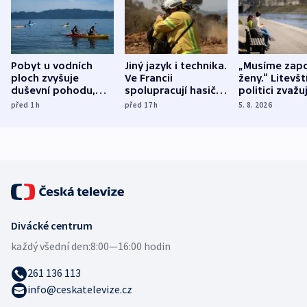
Pobyt u vodních
Jiný jazyk i technika.
„Musíme zapo
ploch zvyšuje
Ve Francii
ženy.“ Litevšt
duševní pohodu,
spolupracují hasiči z
politici zvažuj
ukázala
různých zemí
dohodu o
před 1
h
před 17
h
5. 8. 2026
mezinárodní studie
demografii
Divácké centrum
každý všední den:
8:00—16:00 hodin
261 136 113
info@ceskatelevize.cz