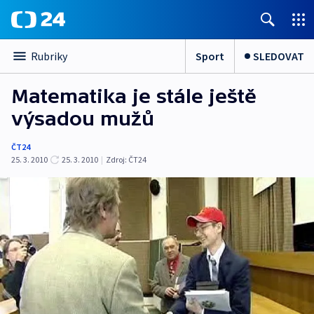
Sport
SLEDOVAT
Rubriky
Matematika je stále ještě
výsadou mužů
ČT24
25. 3. 2010
25. 3. 2010
|
Zdroj:
ČT24