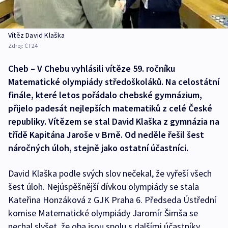
Vítěz David Klaška
Zdroj:
ČT24
Cheb – V Chebu vyhlásili vítěze 59. ročníku
Matematické olympiády středoškoláků. Na celostátní
finále, které letos pořádalo chebské gymnázium,
přijelo padesát nejlepších matematiků z celé České
republiky. Vítězem se stal David Klaška z gymnázia na
třídě Kapitána Jaroše v Brně. Od neděle řešil šest
náročných úloh, stejně jako ostatní účastníci.
David Klaška podle svých slov nečekal, že vyřeší všech
šest úloh. Nejúspěšnější dívkou olympiády se stala
Kateřina Honzáková z GJK Praha 6. Předseda Ústřední
komise Matematické olympiády Jaromír Šimša se
nechal slyšet, že oba jsou spolu s dalšími účastníky