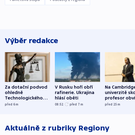
Výběr redakce
Za dotační podvod
V Rusku hoří obří
Na Cambridg
ohledně
rafinerie. Ukrajina
univerzitě sko
Technologického
hlásí oběti
profesor obv
parku poslal soud
plagiátorství
před 6
m
08:52
před 7
m
před 25
m
do vězení dva muže
Aktuálně z rubriky
Regiony