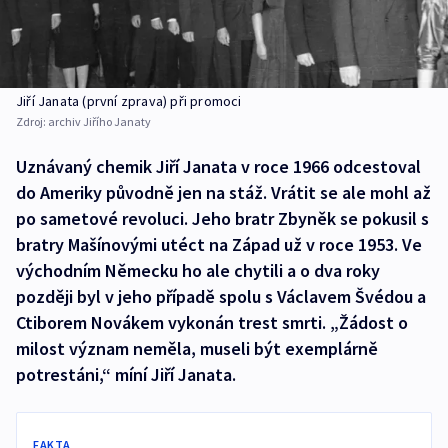
Jiří Janata (první zprava) při promoci
Zdroj:
archiv Jiřího Janaty
Uznávaný chemik Jiří Janata v roce 1966 odcestoval
do Ameriky původně jen na stáž. Vrátit se ale mohl až
po sametové revoluci. Jeho bratr Zbyněk se pokusil s
bratry Mašínovými utéct na Západ už v roce 1953. Ve
východním Německu ho ale chytili a o dva roky
později byl v jeho případě spolu s Václavem Švédou a
Ctiborem Novákem vykonán trest smrti. „Žádost o
milost význam neměla, museli být exemplárně
potrestáni,“ míní Jiří Janata.
FAKTA