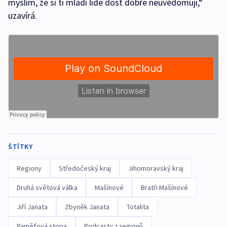
myslím, že si ti mladí lidé dost dobře neuvědomují,“
uzavírá.
ŠTÍTKY
Regiony
Středočeský kraj
Jihomoravský kraj
Druhá světová válka
Mašínové
Bratři Mašínové
Jiří Janata
Zbyněk Janata
Totalita
Paměťová stopa
Podcasty z regionů