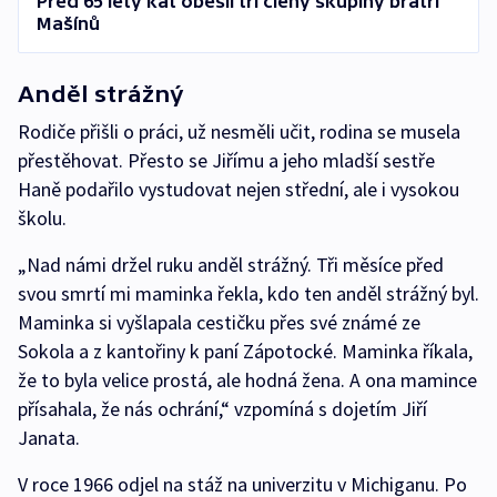
Před 65 lety kat oběsil tři členy skupiny bratří
Mašínů
Anděl strážný
Rodiče přišli o práci, už nesměli učit, rodina se musela
přestěhovat. Přesto se Jiřímu a jeho mladší sestře
Haně podařilo vystudovat nejen střední, ale i vysokou
školu.
„Nad námi držel ruku anděl strážný. Tři měsíce před
svou smrtí mi maminka řekla, kdo ten anděl strážný byl.
Maminka si vyšlapala cestičku přes své známé ze
Sokola a z kantořiny k paní Zápotocké. Maminka říkala,
že to byla velice prostá, ale hodná žena. A ona mamince
přísahala, že nás ochrání,“ vzpomíná s dojetím Jiří
Janata.
V roce 1966 odjel na stáž na univerzitu v Michiganu. Po