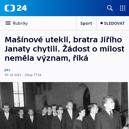
Sport
SLEDOVAT
Rubriky
Mašínové utekli, bratra Jiřího
Janaty chytili. Žádost o milost
neměla význam, říká
pes
30. 10. 2021
|
Zdroj:
ČT24