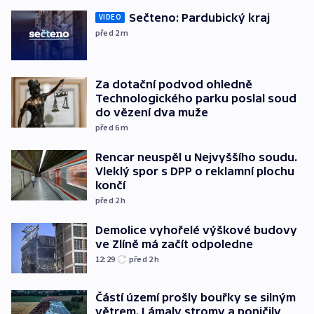
Sečteno: Pardubický kraj
VIDEO
před 2
m
Za dotační podvod ohledně
Technologického parku poslal soud
do vězení dva muže
před 6
m
Rencar neuspěl u Nejvyššího soudu.
Vleklý spor s DPP o reklamní plochu
končí
před 2
h
Demolice vyhořelé výškové budovy
ve Zlíně má začít odpoledne
12:29
před 2
h
Částí území prošly bouřky se silným
větrem. Lámaly stromy a poničily