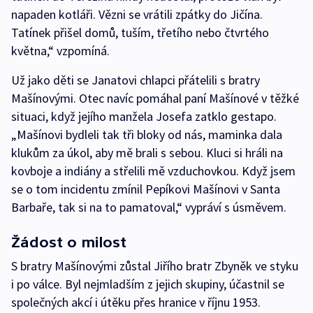
napaden kotláři. Vězni se vrátili zpátky do Jičína.
Tatínek přišel domů, tuším, třetího nebo čtvrtého
května,“ vzpomíná.
Už jako děti se Janatovi chlapci přátelili s bratry
Mašínovými. Otec navíc pomáhal paní Mašínové v těžké
situaci, když jejího manžela Josefa zatklo gestapo.
„Mašínovi bydleli tak tři bloky od nás, maminka dala
klukům za úkol, aby mě brali s sebou. Kluci si hráli na
kovboje a indiány a střelili mě vzduchovkou. Když jsem
se o tom incidentu zmínil Pepíkovi Mašínovi v Santa
Barbaře, tak si na to pamatoval,“ vypráví s úsměvem.
Žádost o milost
S bratry Mašínovými zůstal Jiřího bratr Zbyněk ve styku
i po válce. Byl nejmladším z jejich skupiny, účastnil se
společných akcí i útěku přes hranice v říjnu 1953.