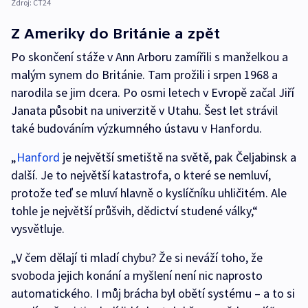
Zdroj:
ČT24
Z Ameriky do Británie a zpět
Po skončení stáže v Ann Arboru zamířili s manželkou a
malým synem do Británie. Tam prožili i srpen 1968 a
narodila se jim dcera. Po osmi letech v Evropě začal Jiří
Janata působit na univerzitě v Utahu. Šest let strávil
také budováním výzkumného ústavu v Hanfordu.
„
Hanford
je největší smetiště na světě, pak Čeljabinsk a
další. Je to největší katastrofa, o které se nemluví,
protože teď se mluví hlavně o kyslíčníku uhličitém. Ale
tohle je největší průšvih, dědictví studené války,“
vysvětluje.
„V čem dělají ti mladí chybu? Že si neváží toho, že
svoboda jejich konání a myšlení není nic naprosto
automatického. I můj brácha byl obětí systému – a to si