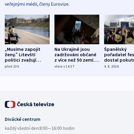
veřejnými médii, členy Eurovize.
„Musíme zapojit
Na Ukrajině jsou
Španělský
ženy.“ Litevští
zadržováni občané
pořadatel fes
politici zvažují
z více než 50 zemí.
dostal pokut
dohodu o
Bojovali na straně
nekalé prakti
před 23
h
včera v 14:37
4. 8. 2026
demografii
Ruska
Divácké centrum
každý všední den:
8:00—16:00 hodin