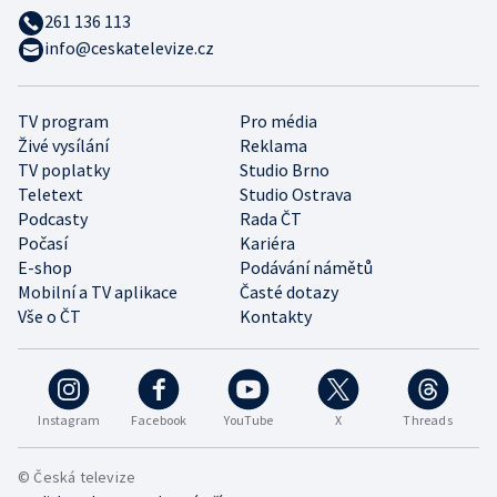
261 136 113
info@ceskatelevize.cz
TV program
Pro média
Živé vysílání
Reklama
TV poplatky
Studio Brno
Teletext
Studio Ostrava
Podcasty
Rada ČT
Počasí
Kariéra
E-shop
Podávání námětů
Mobilní a TV aplikace
Časté dotazy
Vše o ČT
Kontakty
Instagram
Facebook
YouTube
X
Threads
© Česká televize