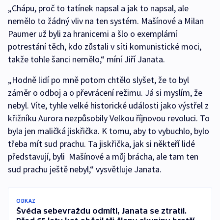
„Chápu, proč to tatínek napsal a jak to napsal, ale
nemělo to žádný vliv na ten systém. Mašínové a Milan
Paumer už byli za hranicemi a šlo o exemplární
potrestání těch, kdo zůstali v síti komunistické moci,
takže tohle šanci nemělo,“ míní Jiří Janata.
„Hodně lidí po mně potom chtělo slyšet, že to byl
záměr o odboj a o převrácení režimu. Já si myslím, že
nebyl. Víte, tyhle velké historické události jako výstřel z
křižníku Aurora nezpůsobily Velkou říjnovou revoluci. To
byla jen maličká jiskřička. K tomu, aby to vybuchlo, bylo
třeba mít sud prachu. Ta jiskřička, jak si někteří lidé
představují, byli Mašínové a můj brácha, ale tam ten
sud prachu ještě nebyl,“ vysvětluje Janata.
ODKAZ
Švéda sebevraždu odmítl, Janata se ztratil.