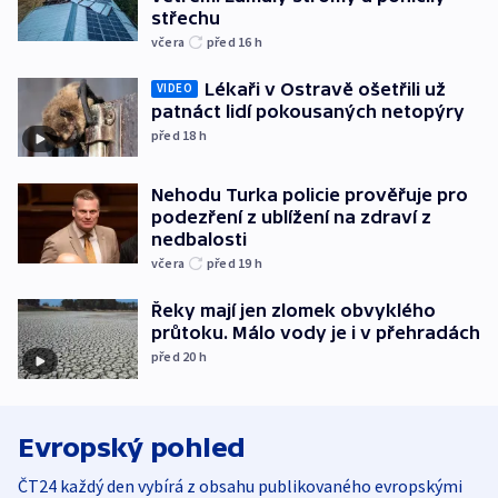
střechu
včera
před 16
h
Lékaři v Ostravě ošetřili už
VIDEO
patnáct lidí pokousaných netopýry
před 18
h
Nehodu Turka policie prověřuje pro
podezření z ublížení na zdraví z
nedbalosti
včera
před 19
h
Řeky mají jen zlomek obvyklého
průtoku. Málo vody je i v přehradách
před 20
h
Evropský pohled
ČT24 každý den vybírá z obsahu publikovaného evropskými