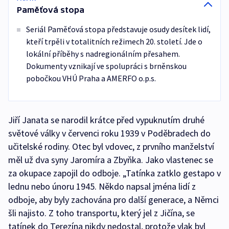
Paměťová stopa
Seriál Paměťová stopa představuje osudy desítek lidí,
kteří trpěli v totalitních režimech 20. století. Jde o
lokální příběhy s nadregionálním přesahem.
Dokumenty vznikají ve spolupráci s brněnskou
pobočkou VHÚ Praha a AMERFO o.p.s.
Jiří Janata se narodil krátce před vypuknutím druhé
světové války v červenci roku 1939 v Poděbradech do
učitelské rodiny. Otec byl vdovec, z prvního manželství
měl už dva syny Jaromíra a Zbyňka. Jako vlastenec se
za okupace zapojil do odboje. „Tatínka zatklo gestapo v
lednu nebo únoru 1945. Někdo napsal jména lidí z
odboje, aby byly zachována pro další generace, a Němci
šli najisto. Z toho transportu, který jel z Jičína, se
tatínek do Terezína nikdy nedostal, protože vlak byl