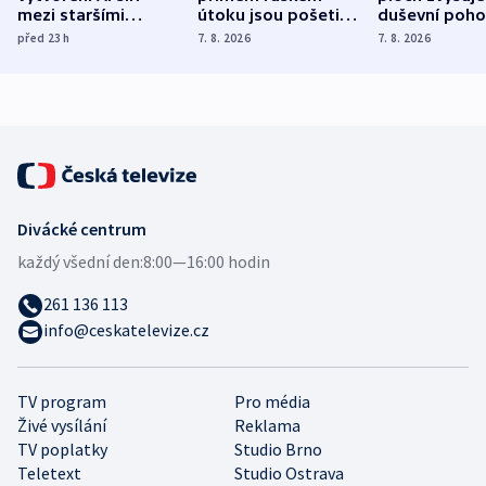
mezi staršími
útoku jsou pošetilé,
duševní poho
Poláky nebezpečné
míní estonský
ukázala
před 23
h
7. 8. 2026
7. 8. 2026
zdravotní rady
bezpečnostní
mezinárodní 
expert
Divácké centrum
každý všední den:
8:00—16:00 hodin
261 136 113
info@ceskatelevize.cz
TV program
Pro média
Živé vysílání
Reklama
TV poplatky
Studio Brno
Teletext
Studio Ostrava