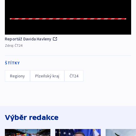
Reportáž Davida Havleny
Zdroj:
ČT24
ŠTÍTKY
Regiony
Plzeňský kraj
ČT24
Výběr redakce