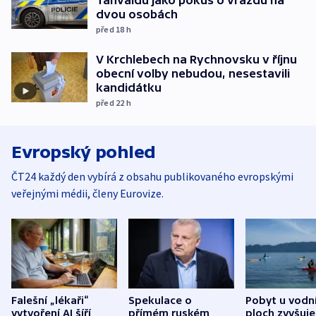
dvou osobách
před 18
h
V Krchlebech na Rychnovsku v říjnu
obecní volby nebudou, nesestavili
kandidátku
před 22
h
Evropský pohled
ČT24 každý den vybírá z obsahu publikovaného evropskými
veřejnými médii, členy Eurovize.
Falešní „lékaři“
Spekulace o
Pobyt u vodn
vytvoření AI šíří
přímém ruském
ploch zvyšuje