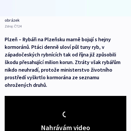
obrázek
Zdroj:
ČT24
Plzeň – Rybáři na Plzeňsku marně bojují s hejny
kormoránů. Ptáci denně uloví půl tuny ryb, v
západočeských rybnících tak od října již způsobili
škodu přesahující milion korun. Ztráty však rybářům
nikdo neuhradí, protože ministerstvo životního
prostředí vyškrtlo kormorána ze seznamu
ohrožených druhů.
Nahrávám video