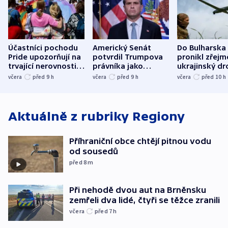
Účastníci pochodu
Americký Senát
Do Bulharska
Pride upozorňují na
potvrdil Trumpova
pronikl zřejm
trvající nerovnosti i
právníka jako
ukrajinský dr
společenskou
ministra
explodoval k
včera
před 9
h
včera
před 9
h
včera
před 10
h
atmosféru
spravedlnosti
od plynovod
Aktuálně z rubriky
Regiony
Příhraniční obce chtějí pitnou vodu
od sousedů
před 8
m
Při nehodě dvou aut na Brněnsku
zemřeli dva lidé, čtyři se těžce zranili
včera
před 7
h