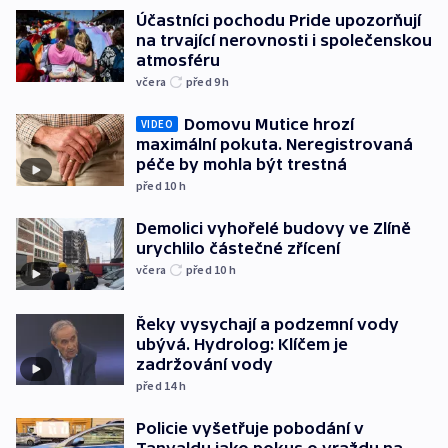
Účastníci pochodu Pride upozorňují
na trvající nerovnosti i společenskou
atmosféru
včera
před 9
h
Domovu Mutice hrozí
VIDEO
maximální pokuta. Neregistrovaná
péče by mohla být trestná
před 10
h
Demolici vyhořelé budovy ve Zlíně
urychlilo částečné zřícení
včera
před 10
h
Řeky vysychají a podzemní vody
ubývá. Hydrolog: Klíčem je
zadržování vody
před 14
h
Policie vyšetřuje pobodání v
Tanvaldu jako pokus o vraždu na