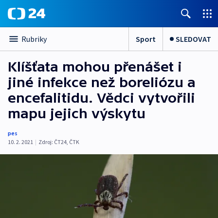
Sport
SLEDOVAT
Rubriky
Klíšťata mohou přenášet i
jiné infekce než boreliózu a
encefalitidu. Vědci vytvořili
mapu jejich výskytu
pes
10. 2. 2021
|
Zdroj:
ČT24
,
ČTK