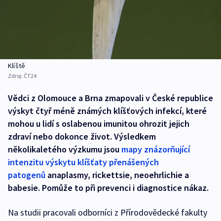
Klíště
Zdroj:
ČT24
Vědci z Olomouce a Brna zmapovali v České republice
výskyt čtyř méně známých klíšťových infekcí, které
mohou u lidí s oslabenou imunitou ohrozit jejich
zdraví nebo dokonce život. Výsledkem
několikaletého výzkumu jsou
mapy znázorňující
intenzitu výskytu klíšťaty přenášených
patogenů
anaplasmy, rickettsie, neoehrlichie a
babesie. Pomůže to při prevenci i diagnostice nákaz.
Na studii pracovali odborníci z Přírodovědecké fakulty