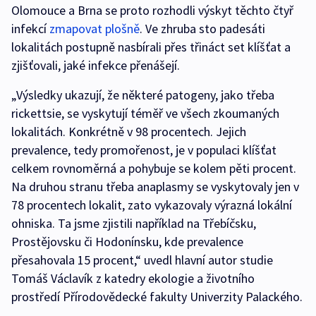
Olomouce a Brna se proto rozhodli výskyt těchto čtyř
infekcí
zmapovat plošně
. Ve zhruba sto padesáti
lokalitách postupně nasbírali přes třináct set klíšťat a
zjišťovali, jaké infekce přenášejí.
„Výsledky ukazují, že některé patogeny, jako třeba
rickettsie, se vyskytují téměř ve všech zkoumaných
lokalitách. Konkrétně v 98 procentech. Jejich
prevalence, tedy promořenost, je v populaci klíšťat
celkem rovnoměrná a pohybuje se kolem pěti procent.
Na druhou stranu třeba anaplasmy se vyskytovaly jen v
78 procentech lokalit, zato vykazovaly výrazná lokální
ohniska. Ta jsme zjistili například na Třebíčsku,
Prostějovsku či Hodonínsku, kde prevalence
přesahovala 15 procent,“ uvedl hlavní autor studie
Tomáš Václavík z katedry ekologie a životního
prostředí Přírodovědecké fakulty Univerzity Palackého.