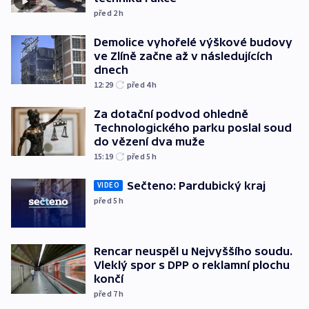
před 2
h
Demolice vyhořelé výškové budovy
ve Zlíně začne až v následujících
dnech
12:29
před 4
h
Za dotační podvod ohledně
Technologického parku poslal soud
do vězení dva muže
15:19
před 5
h
Sečteno: Pardubický kraj
VIDEO
před 5
h
Rencar neuspěl u Nejvyššího soudu.
Vleklý spor s DPP o reklamní plochu
končí
před 7
h