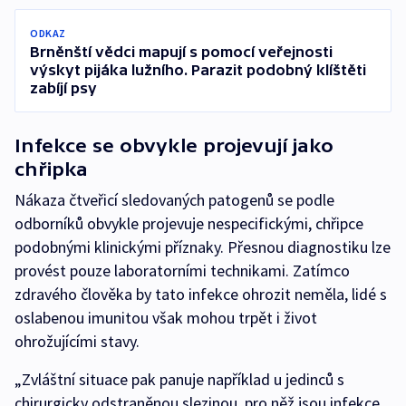
ODKAZ
Brněnští vědci mapují s pomocí veřejnosti
výskyt pijáka lužního. Parazit podobný klíštěti
zabíjí psy
Infekce se obvykle projevují jako
chřipka
Nákaza čtveřicí sledovaných patogenů se podle
odborníků obvykle projevuje nespecifickými, chřipce
podobnými klinickými příznaky. Přesnou diagnostiku lze
provést pouze laboratorními technikami. Zatímco
zdravého člověka by tato infekce ohrozit neměla, lidé s
oslabenou imunitou však mohou trpět i život
ohrožujícími stavy.
„Zvláštní situace pak panuje například u jedinců s
chirurgicky odstraněnou slezinou, pro něž jsou infekce