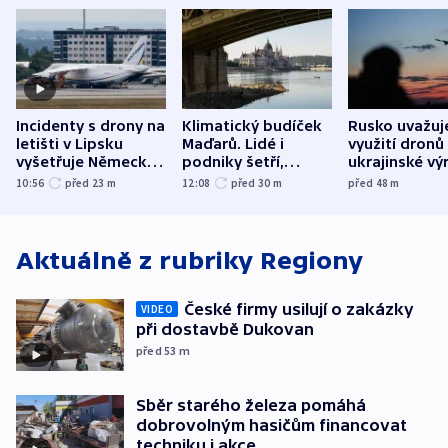
Incidenty s drony na
Klimatický budíček
Rusko uvažuj
letišti v Lipsku
Maďarů. Lidé i
využití dronů
vyšetřuje Německo
podniky šetří,
ukrajinské vý
jako úmyslný pokus
omezuje se doprava
útokům v Pob
10:56
před 23
m
12:08
před 30
m
před 48
m
o způsobení
i svícení
tvrdí Litva
exploze
Aktuálně z rubriky
Regiony
České firmy usilují o zakázky
VIDEO
při dostavbě Dukovan
před 53
m
Sběr starého železa pomáhá
dobrovolným hasičům financovat
techniku i akce