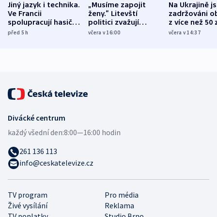
Jiný jazyk i technika.
„Musíme zapojit
Na Ukrajině j
Ve Francii
ženy.“ Litevští
zadržováni o
spolupracují hasiči z
politici zvažují
z více než 50 
různých zemí
dohodu o
Bojovali na s
před 5
h
včera v 16:00
včera v 14:37
demografii
Ruska
Divácké centrum
každý všední den:
8:00—16:00 hodin
261 136 113
info@ceskatelevize.cz
TV program
Pro média
Živé vysílání
Reklama
TV poplatky
Studio Brno