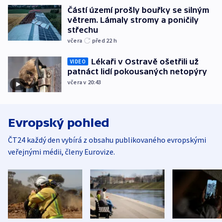
Částí území prošly bouřky se silným
větrem. Lámaly stromy a poničily
střechu
včera
před 22
h
Lékaři v Ostravě ošetřili už
VIDEO
patnáct lidí pokousaných netopýry
včera v 20:43
Evropský pohled
ČT24 každý den vybírá z obsahu publikovaného evropskými
veřejnými médii, členy Eurovize.