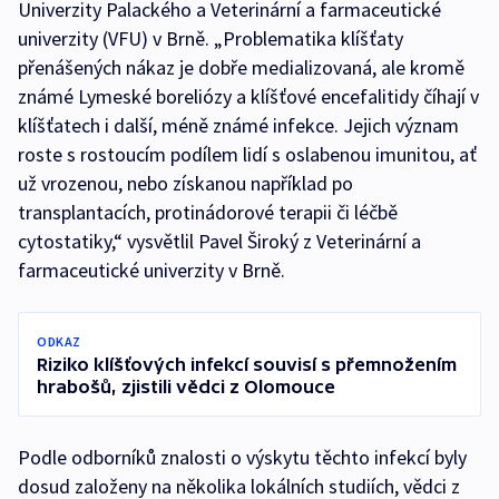
Univerzity Palackého a Veterinární a farmaceutické
univerzity (VFU) v Brně. „Problematika klíšťaty
přenášených nákaz je dobře medializovaná, ale kromě
známé Lymeské boreliózy a klíšťové encefalitidy číhají v
klíšťatech i další, méně známé infekce. Jejich význam
roste s rostoucím podílem lidí s oslabenou imunitou, ať
už vrozenou, nebo získanou například po
transplantacích, protinádorové terapii či léčbě
cytostatiky,“ vysvětlil Pavel Široký z Veterinární a
farmaceutické univerzity v Brně.
ODKAZ
Riziko klíšťových infekcí souvisí s přemnožením
hrabošů, zjistili vědci z Olomouce
Podle odborníků znalosti o výskytu těchto infekcí byly
dosud založeny na několika lokálních studiích, vědci z