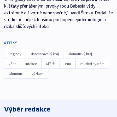
klíšťaty přenášenými prvoky rodu Babesia vždy
extrémně a životně nebezpečné,“ uvedl Široký. Dodal, že
studie přispěje k lepšímu pochopení epidemiologie a
rizika klíšťových infekcí.
ŠTÍTKY
Regiony
Jihomoravský kraj
Olomoucký kraj
Věda
Infekce
Klíště
Brno
Imunitní systém
Olomouc
Výzkum
Výběr redakce