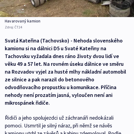
Havarovaný kamion
Zdroj:
ČT24
Svatá Kateřina (Tachovsko) - Nehoda slovenského
kamionu si na dálnici D5 u Svaté Kateřiny na
Tachovsku vyžadala dnes ráno životy dvou lidí ve
věku 49 a 57 let. Na rovném úseku dálnice ve směru
na Rozvadov vyjel za husté mlhy nákladní automobil
ze silnice a pak narazil do betonového
odvodňovacího propustku u komunikace. Příčina
nehody není prozatím jasná, vyloučen není ani
mikrospánek řidiče.
Řidiči a jeho spolujezdci už záchranáři nedokázali
pomoci. Usmrtil je silný náraz, při němž se návěs
kamionu utrhl ze závěsů a kabinu zdemoloval. Podle