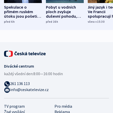
Spekulace o
Pobyt u vodních
Jiný jazyk i t
přímém ruském
ploch zvyšuje
Ve Francii
útoku jsou pošetilé,
duševní pohodu,
spolupracují h
míní estonský
ukázala
různých zemí
před 6
h
před 16
h
včera v 15:30
bezpečnostní
mezinárodní studie
expert
Divácké centrum
každý všední den:
8:00—16:00 hodin
261 136 113
info@ceskatelevize.cz
TV program
Pro média
Živé vysílání
Reklama