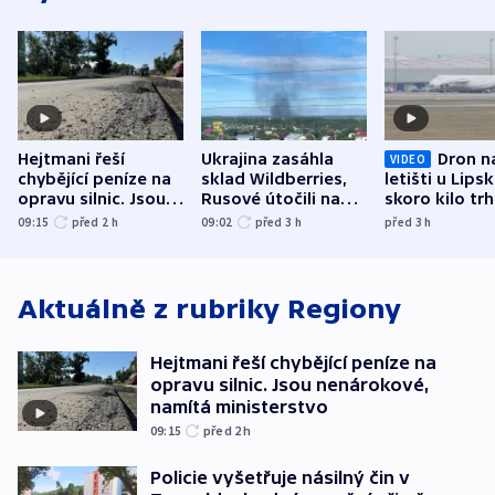
Hejtmani řeší
Ukrajina zasáhla
Dron n
VIDEO
chybějící peníze na
sklad Wildberries,
letišti u Lips
opravu silnic. Jsou
Rusové útočili na
skoro kilo trh
nenárokové, namítá
trh, hasiče či
indicie ukazuj
09:15
před 2
h
09:02
před 3
h
před 3
h
ministerstvo
stadion
Rusko
Aktuálně z rubriky
Regiony
Hejtmani řeší chybějící peníze na
opravu silnic. Jsou nenárokové,
namítá ministerstvo
09:15
před 2
h
Policie vyšetřuje násilný čin v