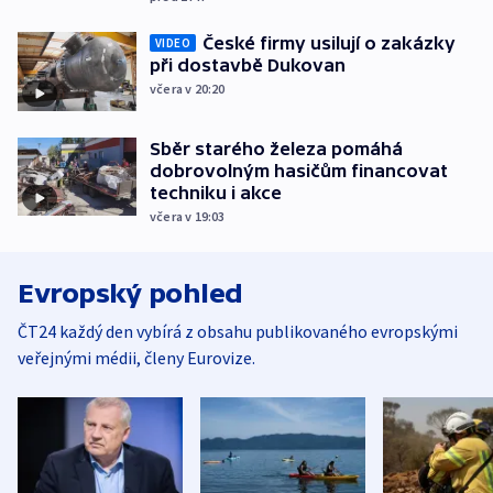
České firmy usilují o zakázky
VIDEO
při dostavbě Dukovan
včera v 20:20
Sběr starého železa pomáhá
dobrovolným hasičům financovat
techniku i akce
včera v 19:03
Evropský pohled
ČT24 každý den vybírá z obsahu publikovaného evropskými
veřejnými médii, členy Eurovize.