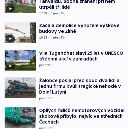
Tanvaldu, bodná zranění při něm
utrpěli tři lidé
17:03
před 5
h
Začala demolice vyhořelé výškové
budovy ve Zlíně
10:53
před 5
h
Vila Tugendhat slaví 25 let v UNESCO
třídenní akcí v zahradách
před 9
h
Žalobce poslal před soud dva lidi a
jednu firmu kvůli tragické nehodě v
Dolní Lutyni
před 11
h
Opilých řidičů nemotorových vozidel
skokově přibylo, nejvíc ve středních
Čechách
před 17
h