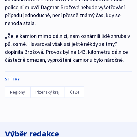
policejní mluvčí Dagmar Brožové nebude vyšetřování
případu jednoduché, není přesně známý čas, kdy se
nehoda stala.
„Že je kamion mimo dálnici, nám oznámili lidé zhruba v
půl osmé. Havaroval však asi ještě někdy za tmy,“
doplnila Brožová. Provoz byl na 143. kilometru dálnice
částečně omezen, vyproštění kamionu bylo náročné.
ŠTÍTKY
Regiony
Plzeňský kraj
ČT24
Výběr redakce