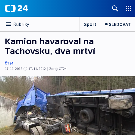
Sport
SLEDOVAT
Rubriky
Kamion havaroval na
Tachovsku, dva mrtví
ČT24
17. 11. 2012
17. 11. 2012
|
Zdroj:
ČT24