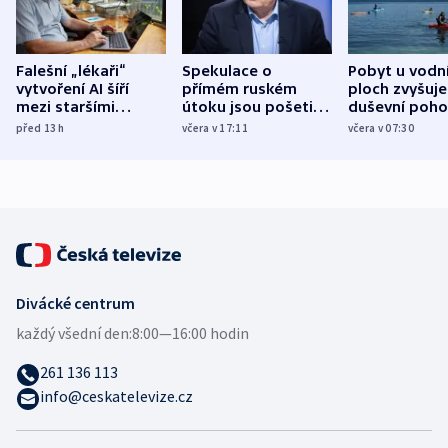
Falešní „lékaři“
Spekulace o
Pobyt u vodn
vytvoření AI šíří
přímém ruském
ploch zvyšuje
mezi staršími
útoku jsou pošetilé,
duševní poho
Poláky nebezpečné
míní estonský
ukázala
před 13
h
včera v 17:11
včera v 07:30
zdravotní rady
bezpečnostní
mezinárodní 
expert
Divácké centrum
každý všední den:
8:00—16:00 hodin
261 136 113
info@ceskatelevize.cz