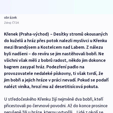
obrázek
Zdroj:
ČT24
Křenek (Praha-východ) – Desítky stromů okousaných
do kuželů a hráz přes potok nalezli myslivci u Křenku
mezi Brandýsem a Kostelcem nad Labem. Z nálezu
byli nadšeni – do revíru se jim nastěhovali bobři. Ne
všichni však měli z bobrů radost, někdo jim dokonce
bagrem zasypal hráz. Podezření padlo na
provozovatele nedaleké pískovny, ti však tvrdí, že
jim bobři a jejich hráze v práci nevadí. Pokud se podaří
nalézt viníka, hrozí mu až desetitisícová pokuta.
U středočeského Křenku žijí nejméně dva bobři, kteří
přicestovali po červnové povodni. Až do konce prosince
nerušeně žili u hráze, kterou vytvořili. „Lidé z okolí se