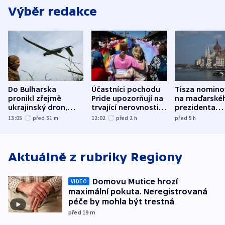
Výběr redakce
Do Bulharska
Účastníci pochodu
Tisza nomino
pronikl zřejmě
Pride upozorňují na
na maďarské
ukrajinský dron,
trvající nerovnosti i
prezidenta
explodoval kilometr
společenskou
bývalého šéf
13:05
před 51
m
12:02
před 2
h
před 5
h
od plynovodu
atmosféru
nejvyššího s
Aktuálně z rubriky
Regiony
Domovu Mutice hrozí
VIDEO
maximální pokuta. Neregistrovaná
péče by mohla být trestná
před 19
m