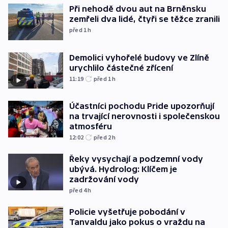
Při nehodě dvou aut na Brněnsku
zemřeli dva lidé, čtyři se těžce zranili
před 1
h
Demolici vyhořelé budovy ve Zlíně
urychlilo částečné zřícení
11:19
před 1
h
Účastníci pochodu Pride upozorňují
na trvající nerovnosti i společenskou
atmosféru
12:02
před 2
h
Řeky vysychají a podzemní vody
ubývá. Hydrolog: Klíčem je
zadržování vody
před 4
h
Policie vyšetřuje pobodání v
Tanvaldu jako pokus o vraždu na