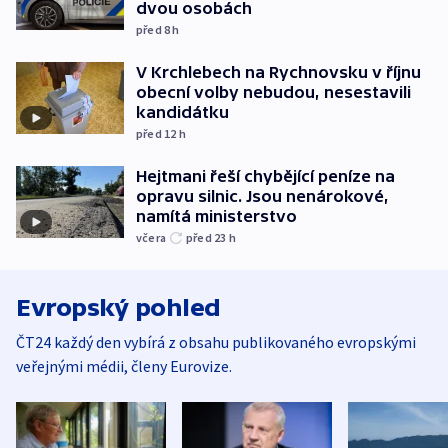
dvou osobách
před 8
h
V Krchlebech na Rychnovsku v říjnu
obecní volby nebudou, nesestavili
kandidátku
před 12
h
Hejtmani řeší chybějící peníze na
opravu silnic. Jsou nenárokové,
namítá ministerstvo
včera
před 23
h
Evropský pohled
ČT24 každý den vybírá z obsahu publikovaného evropskými
veřejnými médii, členy Eurovize.