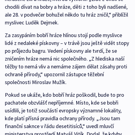
chodili dívat na bobry a hráze, děti z toho byli nadšené,
ale 28. v podvečer bohužel někdo tu hráz zničil,“ přiblížil
myslivec Luděk Dejmek.
Za zasypáním bobří hráze hlínou stojí podle myslivce
lidé z nedaleké pískovny – v trávě jsou ještě vidět stopy
po průjezdu bagru. Vedení pískovny ale tvrdí, že se
zničením hráze nemá nic společného. „Z hlediska naší
těžby to nemá vliv a nemáme zájem dělat zásahy proti
ochraně přírody,“ upozornil zástupce těžební
společnosti Miroslav Mužík.
Pokud se ukáže, kdo bobří hráz poškodil, bude to pro
pachatele obzvlášť nepříjemné. Místo, kde se bobři
usídlili, je totiž součástí evropsky významné lokality,
kde platí přísná pravidla ochrany přírody. „Jsou tam
finanční saknce v řádu desetitisíců,“ uvedl mluvčí
ministerstva prostředí Matyáš Vitík. Dodal, že kdyby