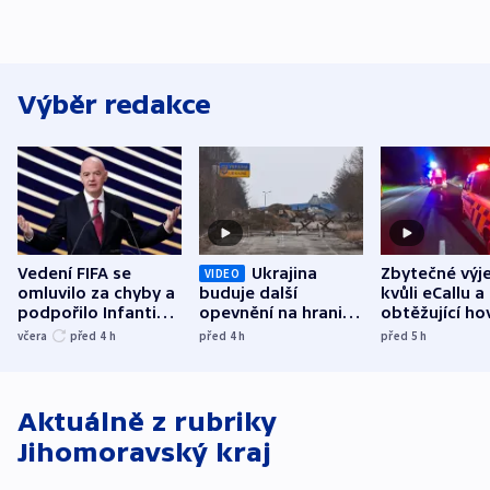
Výběr redakce
Vedení FIFA se
Ukrajina
Zbytečné výj
VIDEO
omluvilo za chyby a
buduje další
kvůli eCallu a
podpořilo Infantina.
opevnění na hranici
obtěžující ho
UEFA trvá na
s Běloruskem
zdržují záchr
včera
před 4
h
před 4
h
před 5
h
bojkotu
Aktuálně z rubriky
Jihomoravský kraj