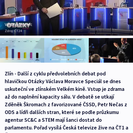
Václav Moravec
Zdroj:
ČT24
Zlín - Další z cyklu předvolebních debat pod
hlavičkou Otázky Václava Moravce Speciál se dnes
uskuteční ve zlínském Velkém kině. Vstup je zdrama
až do naplnění kapacity sálu. V debatě se utkají
Zděněk Škromach z favorizované ČSSD, Petr Nečas z
ODS a lídři dalších stran, které se podle průzkumu
agentur SC&C a STEM mají šanci dostat do
parlamentu. Pořad vysílá Česká televize žive na ČT1 a