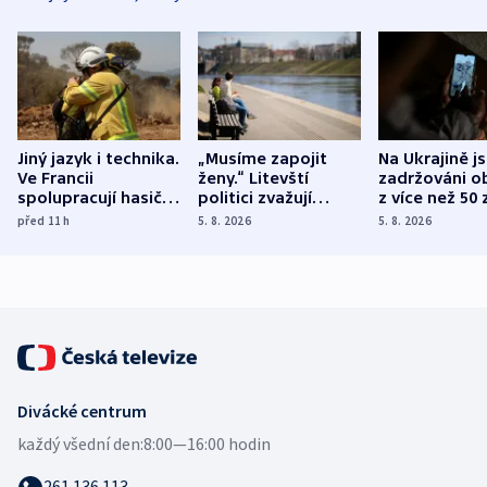
Jiný jazyk i technika.
„Musíme zapojit
Na Ukrajině j
Ve Francii
ženy.“ Litevští
zadržováni o
spolupracují hasiči z
politici zvažují
z více než 50 
různých zemí
dohodu o
Bojovali na s
před 11
h
5. 8. 2026
5. 8. 2026
demografii
Ruska
Divácké centrum
každý všední den:
8:00—16:00 hodin
261 136 113