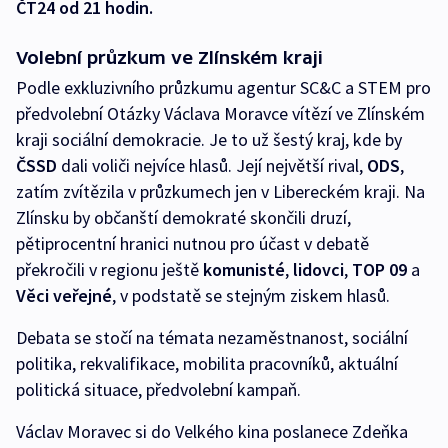
ČT24 od 21 hodin.
Volební průzkum ve Zlínském kraji
Podle exkluzivního průzkumu agentur SC&C a STEM pro
předvolební Otázky Václava Moravce vítězí ve Zlínském
kraji sociální demokracie. Je to už šestý kraj, kde by
ČSSD
dali voliči nejvíce hlasů. Její největší rival,
ODS
,
zatím zvítězila v průzkumech jen v Libereckém kraji. Na
Zlínsku by občanští demokraté skončili druzí,
pětiprocentní hranici nutnou pro účast v debatě
překročili v regionu ještě
komunisté
,
lidovci
,
TOP
09
a
Věci veřejné
, v podstatě se stejným ziskem hlasů.
Debata se stočí na témata nezaměstnanost, sociální
politika, rekvalifikace, mobilita pracovníků, aktuální
politická situace, předvolební kampaň.
Václav Moravec si do Velkého kina poslanece Zdeňka