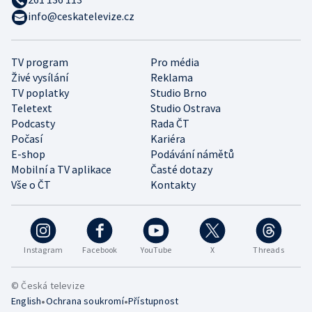
info@ceskatelevize.cz
TV program
Pro média
Živé vysílání
Reklama
TV poplatky
Studio Brno
Teletext
Studio Ostrava
Podcasty
Rada ČT
Počasí
Kariéra
E-shop
Podávání námětů
Mobilní a TV aplikace
Časté dotazy
Vše o ČT
Kontakty
Instagram
Facebook
YouTube
X
Threads
© Česká televize
•
•
English
Ochrana soukromí
Přístupnost