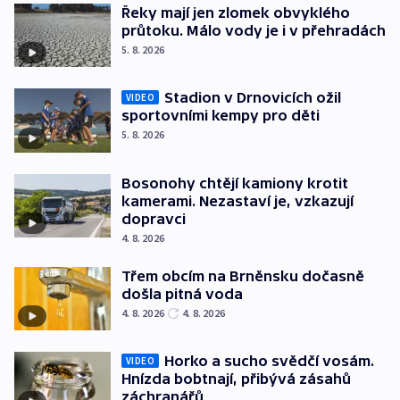
Řeky mají jen zlomek obvyklého
průtoku. Málo vody je i v přehradách
5. 8. 2026
Stadion v Drnovicích ožil
VIDEO
sportovními kempy pro děti
5. 8. 2026
Bosonohy chtějí kamiony krotit
kamerami. Nezastaví je, vzkazují
dopravci
4. 8. 2026
Třem obcím na Brněnsku dočasně
došla pitná voda
4. 8. 2026
4. 8. 2026
Horko a sucho svědčí vosám.
VIDEO
Hnízda bobtnají, přibývá zásahů
záchranářů