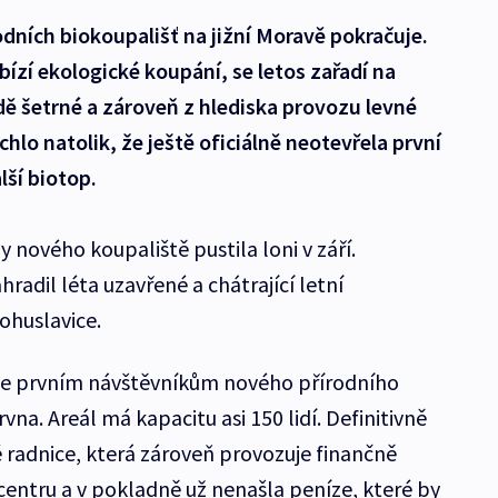
dních biokoupališť na jižní Moravě pokračuje.
ízí ekologické koupání, se letos zařadí na
odě šetrné a zároveň z hlediska provozu levné
chlo natolik, že ještě oficiálně neotevřela první
lší biotop.
y nového koupaliště pustila loni v září.
radil léta uzavřené a chátrající letní
ohuslavice.
 se prvním návštěvníkům nového přírodního
vna. Areál má kapacitu asi 150 lidí. Definitivně
é radnice, která zároveň provozuje finančně
centru a v pokladně už nenašla peníze, které by