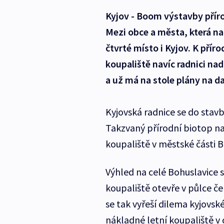
Kyjov - Boom výstavby příro
Mezi obce a města, která nab
čtvrté místo i Kyjov. K přír
koupaliště navíc radnici nad
a už má na stole plány na da
Kyjovská radnice se do stavb
Takzvaný přírodní biotop nah
koupaliště v městské části B
Výhled na celé Bohuslavice
koupaliště otevře v půlce čer
se tak vyřeší dilema kyjovsk
nákladné letní koupaliště v 