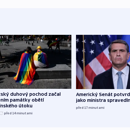
žský duhový pochod začal
Americký Senát potvrdi
ěním památky obětí
jako ministra spravedl
línského útoku
před 17
minutami
před 14
minutami