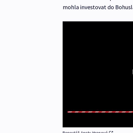
mohla investovat do Bohusla
Reportáž Anety Hronové