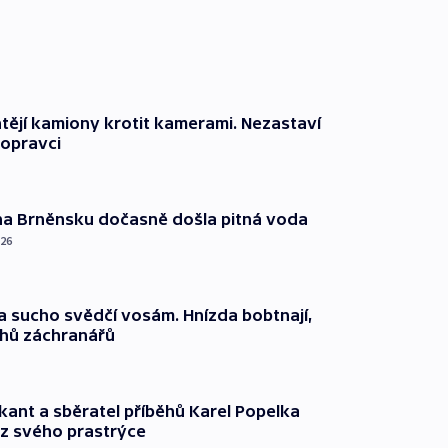
ějí kamiony krotit kamerami. Nezastaví
dopravci
na Brněnsku dočasně došla pitná voda
026
a sucho svědčí vosám. Hnízda bobtnají,
ahů záchranářů
kant a sběratel příběhů Karel Popelka
z svého prastrýce