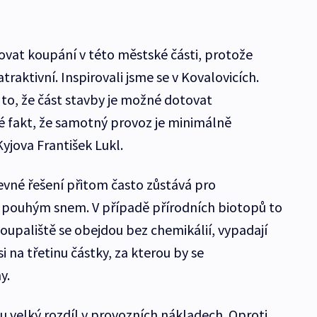
hovat koupání v této městské části, protože
traktivní. Inspirovali jsme se v Kovalovicích.
 to, že část stavby je možné dotovat
ké fakt, že samotný provoz je minimálně
Kyjova František Lukl.
evné řešení přitom často zůstává pro
n pouhým snem. V případě přírodních biotopů to
oupaliště se obejdou bez chemikálií, vypadají
i na třetinu částky, za kterou by se
y.
u velký rozdíl v provozních nákladech. Oproti