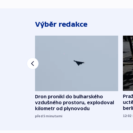
Výběr redakce
Pra
Dron pronikl do bulharského
uct
vzdušného prostoru, explodoval
ber
kilometr od plynovodu
12:02
před 5
minutami