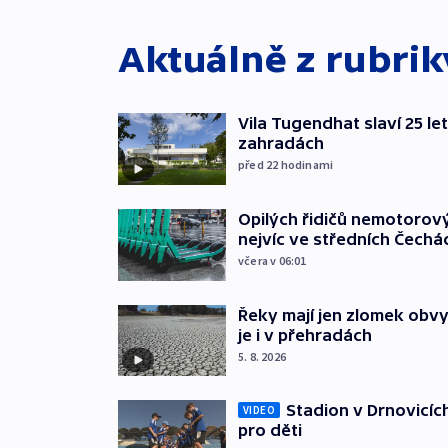
Aktuálně z rubri
Vila Tugendhat slaví 25 le
zahradách
před 22
hodinami
Opilých řidičů nemotorový
nejvíc ve středních Čechá
včera v 06:01
Řeky mají jen zlomek obv
je i v přehradách
5. 8. 2026
Stadion v Drnovicíc
VIDEO
pro děti