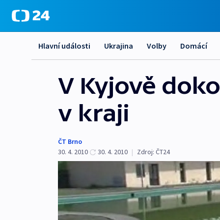
Hlavní události
Ukrajina
Volby
Domácí
V Kyjově dokon
v kraji
ČT Brno
30. 4. 2010
30. 4. 2010
|
Zdroj:
ČT24