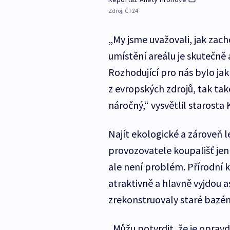
Zdroj:
ČT24
„My jsme uvažovali, jak zac
umístění areálu je skutečně a
Rozhodující pro nás bylo jak
z evropských zdrojů, tak ta
náročný,“ vysvětlil starosta 
Najít ekologické a zároveň l
provozovatele koupališť je
ale není problém. Přírodní k
atraktivně a hlavně vyjdou as
zrekonstruovaly staré bazén
„Můžu potvrdit, že je opravd