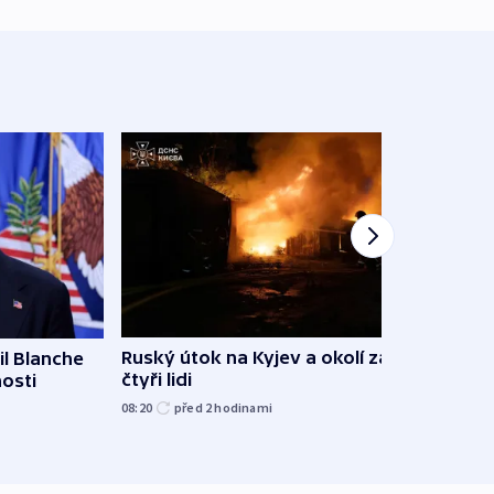
Ruský útok na Kyjev a okolí zabil
l Blanche
Hejtm
čtyři lidi
nosti
oprav
namí
08:20
před 2
hodinami
včera