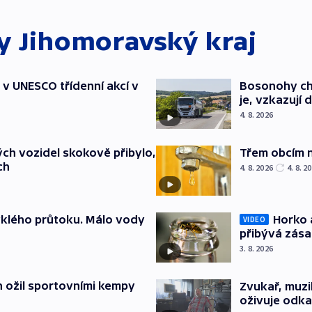
ky
Jihomoravský kraj
t v UNESCO třídenní akcí v
Bosonohy cht
je, vzkazují 
4. 8. 2026
ch vozidel skokově přibylo,
Třem obcím 
ch
4. 8. 2026
4. 8. 2
yklého průtoku. Málo vody
Horko 
VIDEO
přibývá zás
3. 8. 2026
h ožil sportovními kempy
Zvukař, muzi
oživuje odka