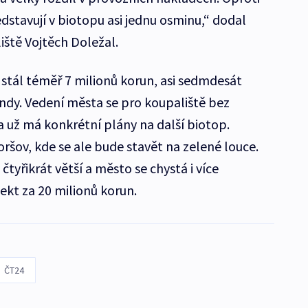
dstavují v biotopu asi jednu osminu,“ dodal
iště Vojtěch Doležal.
 stál téměř 7 milionů korun, asi sedmdesát
ndy. Vedení města se pro koupaliště bez
a už má konkrétní plány na další biotop.
ršov, kde se ale bude stavět na zelené louce.
tyřikrát větší a město se chystá i více
jekt za 20 milionů korun.
ČT24