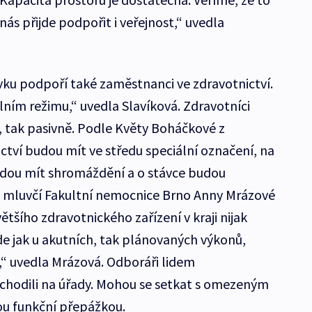
s přijde podpořit i veřejnost,“ uvedla
vku podpoří také zaměstnanci ve zdravotnictví.
ím režimu,“ uvedla Slavíková. Zdravotníci
, tak pasivně. Podle Květy Boháčkové z
tví budou mít ve středu speciální označení, na
udou mít shromáždění a o stávce budou
e mluvčí Fakultní nemocnice Brno Anny Mrázové
ětšího zdravotnického zařízení v kraji nijak
e jak u akutních, tak plánovaných výkonů,
l,“ uvedla Mrázová. Odboráři lidem
 chodili na úřady. Mohou se setkat s omezeným
u funkční přepážkou.