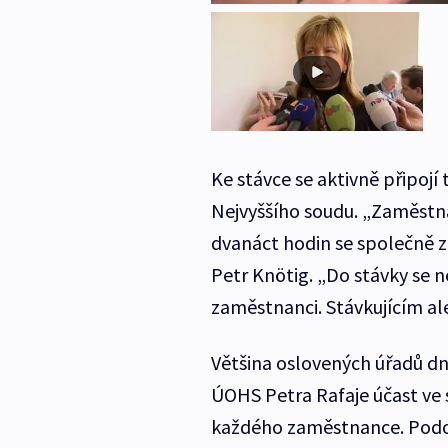
Ke stávce se aktivně připoj
Nejvyššího soudu. „Zaměstnanc
dvanáct hodin se společně z
Petr Knötig. „Do stávky se n
zaměstnanci. Stávkujícím ale
Většina oslovených úřadů d
ÚOHS Petra Rafaje účast ve 
každého zaměstnance. Podobně