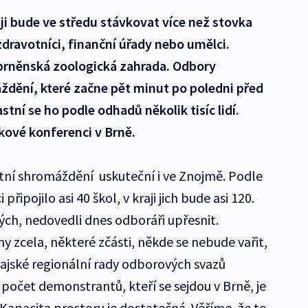
i bude ve středu stávkovat více než stovka
 zdravotníci, finanční úřady nebo umělci.
 brněnská zoologická zahrada. Odbory
ždění, které začne pět minut po poledni před
ní se ho podle odhadů několik tisíc lidí.
skové konferenci v Brně.
stní shromáždění uskuteční i ve Znojmě. Podle
řipojilo asi 40 škol, v kraji jich bude asi 120.
ých, nedovedli dnes odboráři upřesnit.
 zcela, některé zčásti, někde se nebude vařit,
rajské regionální rady odborových svazů
 počet demonstrantů, kteří se sejdou v Brně, je
Kapacita prostoru je dostatečná. Věříme, že to