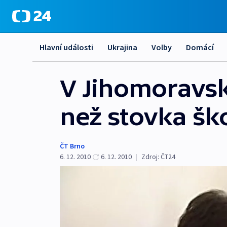
Hlavní události
Ukrajina
Volby
Domácí
V Jihomoravsk
než stovka šk
ČT Brno
6. 12. 2010
6. 12. 2010
|
Zdroj:
ČT24