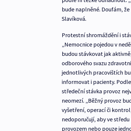
bude naplněné. Doufám, že ná
Slavíková.
Protestní shromáždění i stá
„Nemocnice pojedou v neděln
budou stávkovat jak aktivně
odborového svazu zdravotnic
jednotlivých pracovištích b
informovat i pacienty. Podl
středeční stávka provoz nejv
neomezí. „Běžný provoz bud
vyšetření, operací či kontro
nedoporučují, aby ve středu
provozem nebo pouze jedno