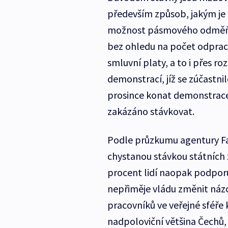
především způsob, jakým je 
možnost pásmového odměňov
bez ohledu na počet odpraco
smluvní platy, a to i přes r
demonstrací, jíž se zúčastnil
prosince konat demonstrace p
zakázáno stávkovat.
Podle průzkumu agentury Fac
chystanou stávkou státních
procent lidí naopak podporu
nepřiměje vládu změnit náz
pracovníků ve veřejné sféře 
nadpoloviční většina Čechů,