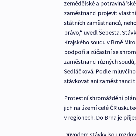
zemědělské a potravinářské 
zaměstnanci projevit vlastní
státních zaměstnanců, nehodl
právo,“ uvedl Šebesta. Stáv
Krajského soudu v Brně Mir
podpoří a zúčastní se shrom
zaměstnanci různých soudů,
Sedláčková. Podle mluvčího
stávkovat ani zaměstnanci té
Protestní shromáždění plánu
jich na území celé ČR uskuteč
v regionech. Do Brna je při
Důvodem stávky jsou mzdové 