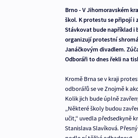
Brno - V Jihomoravském kraj
škol. K protestu se připojí i
Stávkovat bude například i
organizují protestní shromá
Janáčkovým divadlem. Zúčast
Odboráři to dnes řekli na ti
Kromě Brna se v kraji prote
odborářů se ve Znojmě k akci p
Kolik jich bude úplně zavřen
„Některé školy budou zavřeny
učit,“ uvedla předsedkyně k
Stanislava Slavíková. Přesný
podle ní těžké odhadnout. „