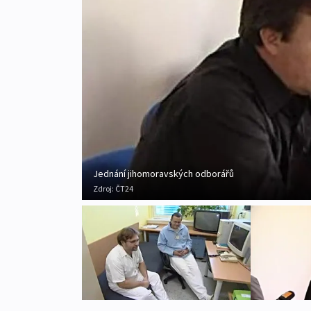
Jednání jihomoravských odborářů
Zdroj:
ČT24