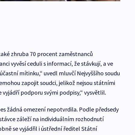
í také zhruba 70 procent zaměstnanců
i vyvěsí ceduli s informací, že stávkují, a ve
účastní mítinku,“ uvedl mluvčí Nejvyššího soudu
emohou zapojit soudci, jelikož nejsou státními
 vyjádří podporu svými podpisy,“ vysvětlil.
nes žádná omezení nepotvrdila. Podle předsedy
stávce záleží na individuálním rozhodnutí
 se vyjádřil i ústřední ředitel Státní