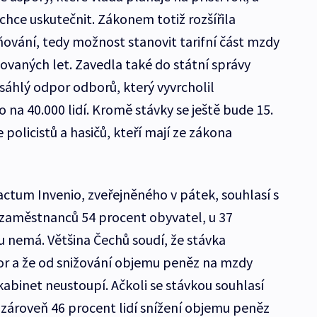
chce uskutečnit. Zákonem totiž rozšířila
ání, tedy možnost stanovit tarifní část mzdy
vaných let. Zavedla také do státní správy
ozsáhlý odpor odborů, který vyvrcholil
o na 40.000 lidí. Kromě stávky se ještě bude 15.
olicistů a hasičů, kteří mají ze zákona
tum Invenio, zveřejněného v pátek, souhlasí s
 zaměstnanců 54 procent obyvatel, u 37
 nemá. Většina Čechů soudí, že stávka
or a že od snižování objemu peněz na mzdy
kabinet neustoupí. Ačkoli se stávkou souhlasí
 zároveň 46 procent lidí snížení objemu peněz