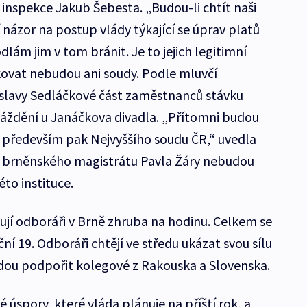
inspekce Jakub Šebesta. „Budou-li chtít naši
 názor na postup vlády týkající se úprav platů
ám jim v tom bránit. Je to jejich legitimní
kovat nebudou ani soudy. Podle mluvčí
oslavy Sedláčkové část zaměstnanců stávku
áždění u Janáčkova divadla. „Přítomni budou
 především pak Nejvyššího soudu ČR,“ uvedla
 brněnského magistrátu Pavla Žáry nebudou
to instituce.
jí odboráři v Brně zhruba na hodinu. Celkem se
ní 19. Odboráři chtějí ve středu ukázat svou sílu
jedou podpořit kolegové z Rakouska a Slovenska.
úspory, které vláda plánuje na příští rok, a