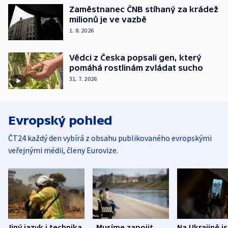
Zaměstnanec ČNB stíhaný za krádež
milionů je ve vazbě
1. 8. 2026
Vědci z Česka popsali gen, který
pomáhá rostlinám zvládat sucho
31. 7. 2026
Evropský pohled
ČT24 každý den vybírá z obsahu publikovaného evropskými
veřejnými médii, členy Eurovize.
Jiný jazyk i technika.
„Musíme zapojit
Na Ukrajině j