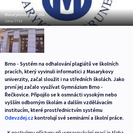
Masarykova univerzita
Zdroj:
ČT24
Brno - Systém na odhalování plagiátů ve školních
pracích, který vyvinuli informatici z Masarykovy
univerzity, začal sloužit i na středních školách. Jako
první jej začalo využívat Gymnázium Brno -
Řečkovice. Připojilo se k osmnácti vysokým nebo
vyšším odborným školám a dalším vzdělávacím
institucím, které prostřednictvím systému
Odevzdej.cz
kontrolují své seminární a školní práce.
„K poctivému přístupu při vypracovávání prací je třeba