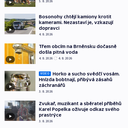
5. 8. 2026
Bosonohy chtějí kamiony krotit
kamerami. Nezastaví je, vzkazují
dopravci
4. 8. 2026
Třem obcím na Brněnsku dočasně
došla pitná voda
4. 8. 2026
4. 8. 2026
Horko a sucho svědčí vosám.
VIDEO
Hnízda bobtnají, přibývá zásahů
záchranářů
3. 8. 2026
Zvukař, muzikant a sběratel příběhů
Karel Popelka oživuje odkaz svého
prastrýce
3. 8. 2026