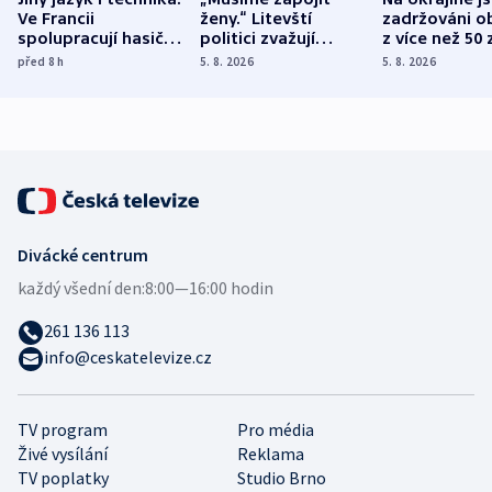
Ve Francii
ženy.“ Litevští
zadržováni o
spolupracují hasiči z
politici zvažují
z více než 50 
různých zemí
dohodu o
Bojovali na s
před 8
h
5. 8. 2026
5. 8. 2026
demografii
Ruska
Divácké centrum
každý všední den:
8:00—16:00 hodin
261 136 113
info@ceskatelevize.cz
TV program
Pro média
Živé vysílání
Reklama
TV poplatky
Studio Brno