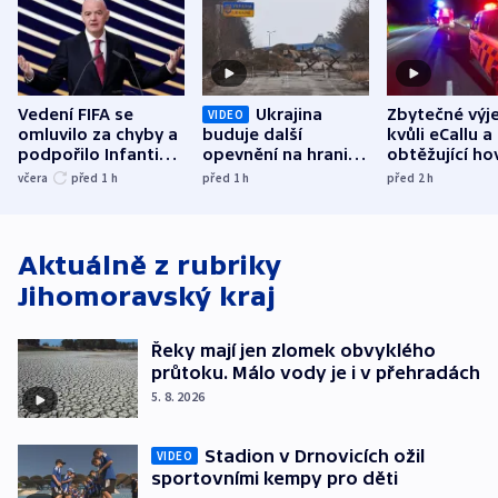
Vedení FIFA se
Ukrajina
Zbytečné výj
VIDEO
omluvilo za chyby a
buduje další
kvůli eCallu a
podpořilo Infantina.
opevnění na hranici
obtěžující ho
UEFA trvá na
s Běloruskem
zdržují záchr
včera
před 1
h
před 1
h
před 2
h
bojkotu
Aktuálně z rubriky
Jihomoravský kraj
Řeky mají jen zlomek obvyklého
průtoku. Málo vody je i v přehradách
5. 8. 2026
Stadion v Drnovicích ožil
VIDEO
sportovními kempy pro děti