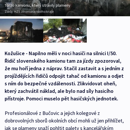
Torzo kamionu, který strávily plameny
Zdroj:
HZS Jihomoravského kraje
Kožušice - Napilno měli v noci hasiči na silnici I/50.
Řidič slovenského kamionu tam za jízdy zpozoroval,
že mu hoří jedna z náprav. Stačil zastavit a s jedním z
projíždějících řidičů odpojit tahač od kamionu a odjet
s ním do bezpečné vzdálenosti. Zlikvidovat oheň,
který zachvátil náklad, ale bylo nad síly hasicího
přístroje. Pomoci muselo pět hasičských jednotek.
Profesionálové z Bučovic a jejich kolegové z
dobrovolných sborů okolních obcí mohli už jen přihlížet,
jak se plameny snaží pohltit palety s kancelářským