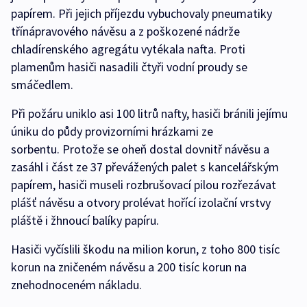
papírem. Při jejich příjezdu vybuchovaly pneumatiky
třínápravového návěsu a z poškozené nádrže
chladírenského agregátu vytékala nafta. Proti
plamenům hasiči nasadili čtyři vodní proudy se
smáčedlem.
Při požáru uniklo asi 100 litrů nafty, hasiči bránili jejímu
úniku do půdy provizorními hrázkami ze
sorbentu. Protože se oheň dostal dovnitř návěsu a
zasáhl i část ze 37 převážených palet s kancelářským
papírem, hasiči museli rozbrušovací pilou rozřezávat
plášť návěsu a otvory prolévat hořící izolační vrstvy
pláště i žhnoucí balíky papíru.
Hasiči vyčíslili škodu na milion korun, z toho 800 tisíc
korun na zničeném návěsu a 200 tisíc korun na
znehodnoceném nákladu.