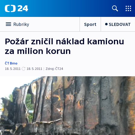
Sport
SLEDOVAT
Rubriky
Požár zničil náklad kamionu
za milion korun
ČT Brno
18. 5. 2011
18. 5. 2011
|
Zdroj:
ČT24