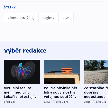
ŠTÍTKY
Jihomoravský kraj
Regiony
ČT24
Výběr redakce
Virtuální realita
Policie obvinila pět
Ze státního 
mění medicínu.
lidí v souvislosti s
dopravy
Lékaři si otestují
veřejnou soutěží
nedostanou l
každý řez, říká
Správy železnic
kraje na silni
před 7
m
13:08
před 11
m
09:15
před 1
h
český expert
korunu, řekl 