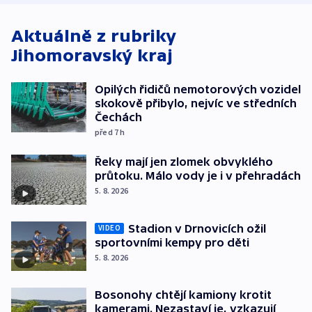
Aktuálně z rubriky
Jihomoravský kraj
Opilých řidičů nemotorových vozidel
skokově přibylo, nejvíc ve středních
Čechách
před 7
h
Řeky mají jen zlomek obvyklého
průtoku. Málo vody je i v přehradách
5. 8. 2026
Stadion v Drnovicích ožil
VIDEO
sportovními kempy pro děti
5. 8. 2026
Bosonohy chtějí kamiony krotit
kamerami. Nezastaví je, vzkazují