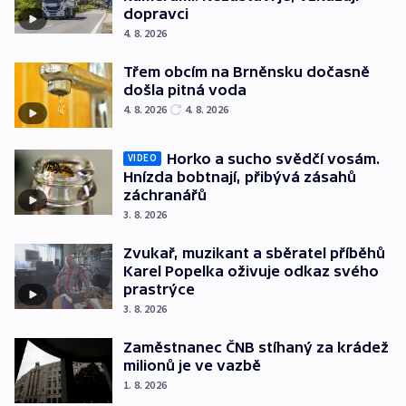
dopravci
4. 8. 2026
Třem obcím na Brněnsku dočasně
došla pitná voda
4. 8. 2026
4. 8. 2026
Horko a sucho svědčí vosám.
VIDEO
Hnízda bobtnají, přibývá zásahů
záchranářů
3. 8. 2026
Zvukař, muzikant a sběratel příběhů
Karel Popelka oživuje odkaz svého
prastrýce
3. 8. 2026
Zaměstnanec ČNB stíhaný za krádež
milionů je ve vazbě
1. 8. 2026