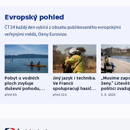
Evropský pohled
ČT24 každý den vybírá z obsahu publikovaného evropskými
veřejnými médii, členy Eurovize.
Pobyt u vodních
Jiný jazyk i technika.
„Musíme zapo
ploch zvyšuje
Ve Francii
ženy.“ Litevšt
duševní pohodu,
spolupracují hasiči z
politici zvažuj
ukázala
různých zemí
dohodu o
před 6
h
před 22
h
5. 8. 2026
mezinárodní studie
demografii