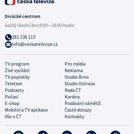
Divácké centrum
každý všední den:
8:00—16:00 hodin
261 136 113
info@ceskatelevize.cz
TV program
Pro média
Živé vysílání
Reklama
TV poplatky
Studio Brno
Teletext
Studio Ostrava
Podcasty
Rada ČT
Počasí
Kariéra
E-shop
Podávání námětů
Mobilní a TV aplikace
Časté dotazy
Vše o ČT
Kontakty