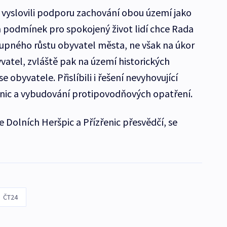
 vyslovili podporu zachování obou území jako
 podmínek pro spokojený život lidí chce Rada
pného růstu obyvatel města, ne však na úkor
yvatel, zvláště pak na území historických
se obyvatele. Přislíbili i řešení nevyhovující
ilnic a vybudování protipovodňových opatření.
e Dolních Heršpic a Přízřenic přesvědčí, se
ČT24