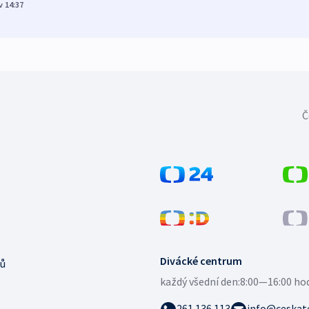
v 14:37
Č
Divácké centrum
ů
každý všední den:
8:00—16:00 ho
261 136 113
info@ceskate