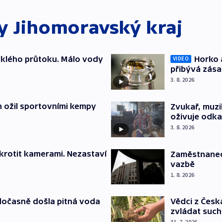
ky
Jihomoravský kraj
yklého průtoku. Málo vody
Horko 
VIDEO
přibývá zás
3. 8. 2026
h ožil sportovními kempy
Zvukař, muzi
oživuje odka
3. 8. 2026
krotit kamerami. Nezastaví
Zaměstnanec 
vazbě
1. 8. 2026
dočasně došla pitná voda
Vědci z Česk
zvládat suc
31. 7. 2026