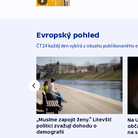
Evropský pohled
ČT24 každý den vybírá z obsahu publikovaného e
„Musíme zapojit ženy.“ Litevští
Na U
politici zvažují dohodu o
obča
demografii
na 