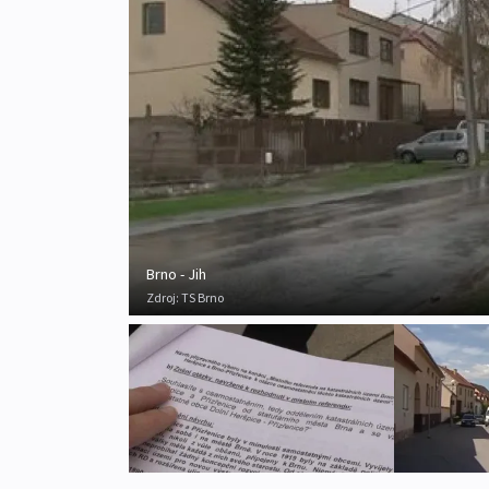
Brno - Jih
Zdroj:
TS Brno