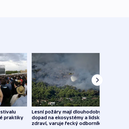
stivalu
Lesní požáry mají dlouhodobý
Ukraj
é praktiky
dopad na ekosystémy a lidské
Franc
zdraví, varuje řecký odborník
požá