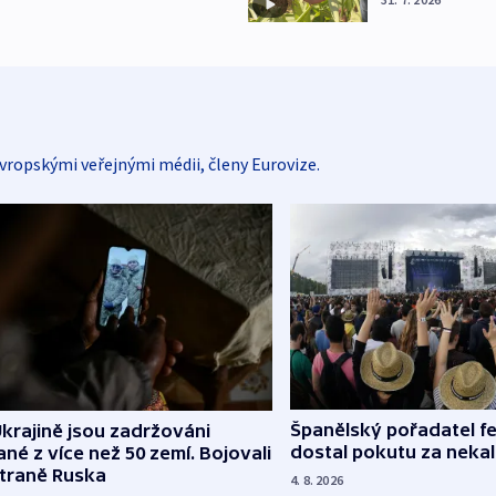
vropskými veřejnými médii, členy Eurovize.
Španělský pořadatel fe
krajině jsou zadržováni
dostal pokutu za nekal
né z více než 50 zemí. Bojovali
straně Ruska
4. 8. 2026