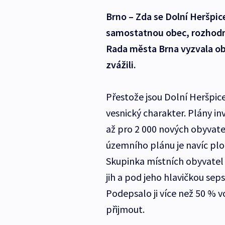
Brno – Zda se Dolní Heršpic
samostatnou obec, rozhodnou
Rada města Brna vyzvala ob
zvážili.
Přestože jsou Dolní Heršpice 
vesnický charakter. Plány in
až pro 2 000 nových obyvatel
územního plánu je navíc ploc
Skupinka místních obyvatel
jih a pod jeho hlavičkou se
Podepsalo ji více než 50 % v
přijmout.