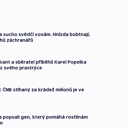
a sucho svědčí vosám. Hnízda bobtnají,
ahů záchranářů
kant a sběratel příběhů Karel Popelka
z svého prastrýce
ČNB stíhaný za krádež milionů je ve
a popsali gen, který pomáhá rostlinám
ho