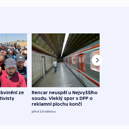
obvinění ze
Rencar neuspěl u Nejvyššího
Demo
tivisty
soudu. Vleklý spor s DPP o
budov
reklamní plochu končí
odpo
před 1
hodinou
12:29