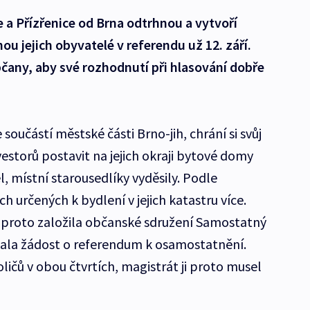
e a Přízřenice od Brna odtrhnou a vytvoří
 jejich obyvatelé v referendu už 12. září.
čany, aby své rozhodnutí při hlasování dobře
součástí městské části Brno-jih, chrání si svůj
vestorů postavit na jejich okraji bytové domy
, místní starousedlíky vyděsily. Podle
h určených k bydlení v jejich katastru více.
 proto založila občanské sdružení Samostatný
psala žádost o referendum k osamostatnění.
oličů v obou čtvrtích, magistrát ji proto musel