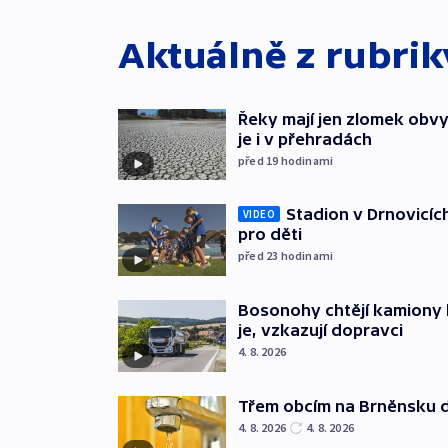
Aktuálně z rubri
Řeky mají jen zlomek obv
je i v přehradách
před 19
hodinami
Stadion v Drnovicíc
VIDEO
pro děti
před 23
hodinami
Bosonohy chtějí kamiony 
je, vzkazují dopravci
4. 8. 2026
Třem obcím na Brněnsku 
4. 8. 2026
4. 8. 2026