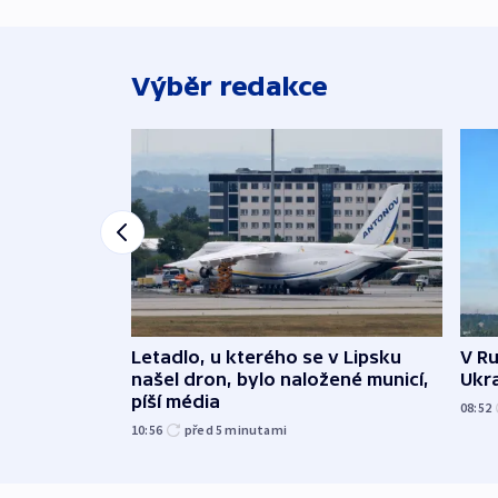
Výběr redakce
Letadlo, u kterého se v Lipsku
V Ru
našel dron, bylo naložené municí,
Ukra
píší média
08:52
10:56
před 5
minutami