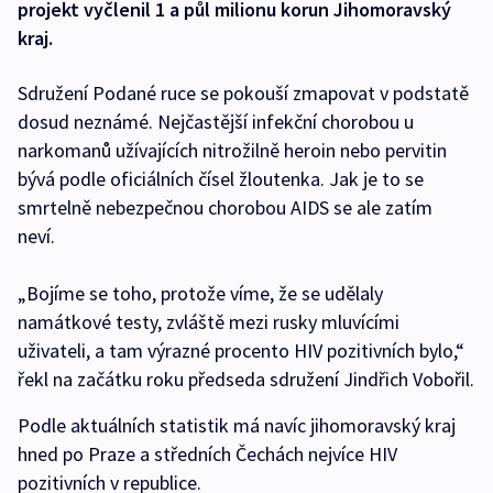
projekt vyčlenil 1 a půl milionu korun Jihomoravský
kraj.
Sdružení Podané ruce se pokouší zmapovat v podstatě
dosud neznámé. Nejčastější infekční chorobou u
narkomanů užívajících nitrožilně heroin nebo pervitin
bývá podle oficiálních čísel žloutenka. Jak je to se
smrtelně nebezpečnou chorobou AIDS se ale zatím
neví.
„Bojíme se toho, protože víme, že se udělaly
namátkové testy, zvláště mezi rusky mluvícími
uživateli, a tam výrazné procento HIV pozitivních bylo,“
řekl na začátku roku předseda sdružení Jindřich Vobořil.
Podle aktuálních statistik má navíc jihomoravský kraj
hned po Praze a středních Čechách nejvíce HIV
pozitivních v republice.