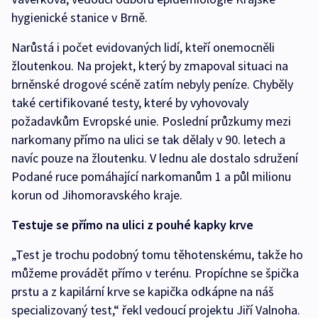
hygienické stanice v Brně.
Narůstá i počet evidovaných lidí, kteří onemocněli
žloutenkou. Na projekt, který by zmapoval situaci na
brněnské drogové scéně zatím nebyly peníze. Chyběly
také certifikované testy, které by vyhovovaly
požadavkům Evropské unie. Poslední průzkumy mezi
narkomany přímo na ulici se tak dělaly v 90. letech a
navíc pouze na žloutenku. V lednu ale dostalo sdružení
Podané ruce pomáhající narkomanům 1 a půl milionu
korun od Jihomoravského kraje.
Testuje se přímo na ulici z pouhé kapky krve
„Test je trochu podobný tomu těhotenskému, takže ho
můžeme provádět přímo v terénu. Propíchne se špička
prstu a z kapilární krve se kapička odkápne na náš
specializovaný test,“ řekl vedoucí projektu Jiří Valnoha.