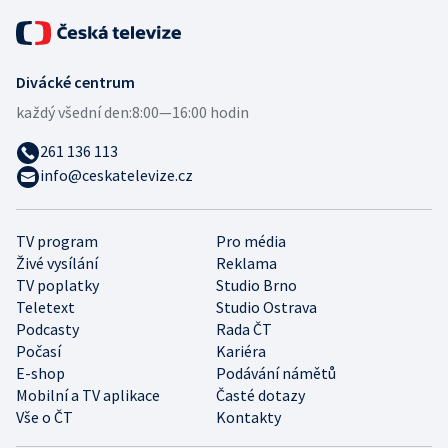
Divácké centrum
každý všední den:
8:00—16:00 hodin
261 136 113
info@ceskatelevize.cz
TV program
Pro média
Živé vysílání
Reklama
TV poplatky
Studio Brno
Teletext
Studio Ostrava
Podcasty
Rada ČT
Počasí
Kariéra
E-shop
Podávání námětů
Mobilní a TV aplikace
Časté dotazy
Vše o ČT
Kontakty