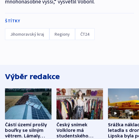
mnohonásobně vyšší,“ vysvětlil Vobořil.
ŠTÍTKY
Jihomoravský kraj
Regiony
ČT24
Výběr redakce
Částí území prošly
Český snímek
Srážka nákla
bouřky se silným
Volklore má
letadla s dr
větrem. Lámaly
studentského
Lipska byla p