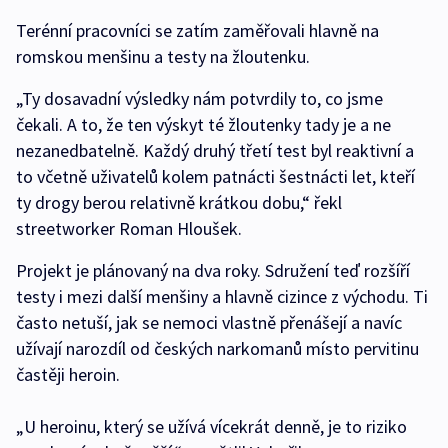
Terénní pracovníci se zatím zaměřovali hlavně na
romskou menšinu a testy na žloutenku.
„Ty dosavadní výsledky nám potvrdily to, co jsme
čekali. A to, že ten výskyt té žloutenky tady je a ne
nezanedbatelně. Každý druhý třetí test byl reaktivní a
to včetně uživatelů kolem patnácti šestnácti let, kteří
ty drogy berou relativně krátkou dobu,“ řekl
streetworker Roman Hloušek.
Projekt je plánovaný na dva roky. Sdružení teď rozšíří
testy i mezi další menšiny a hlavně cizince z východu. Ti
často netuší, jak se nemoci vlastně přenášejí a navíc
užívají narozdíl od českých narkomanů místo pervitinu
častěji heroin.
„U heroinu, který se užívá vícekrát denně, je to riziko