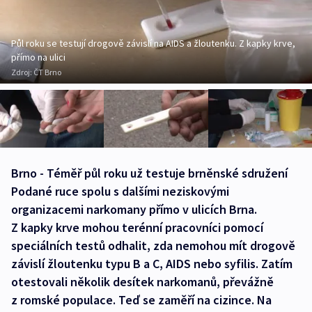
Půl roku se testují drogově závislí na AIDS a žloutenku. Z kapky krve,
přímo na ulici
Zdroj:
ČT Brno
Brno - Téměř půl roku už testuje brněnské sdružení
Podané ruce spolu s dalšími neziskovými
organizacemi narkomany přímo v ulicích Brna.
Z kapky krve mohou terénní pracovníci pomocí
speciálních testů odhalit, zda nemohou mít drogově
závislí žloutenku typu B a C, AIDS nebo syfilis. Zatím
otestovali několik desítek narkomanů, převážně
z romské populace. Teď se zaměří na cizince. Na