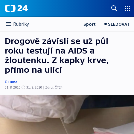
Sport
SLEDOVAT
Rubriky
Drogově závislí se už půl
roku testují na AIDS a
žloutenku. Z kapky krve,
přímo na ulici
ČT Brno
31. 8. 2010
31. 8. 2010
|
Zdroj:
ČT24