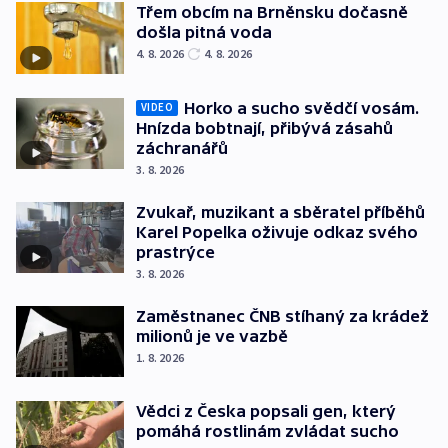
Třem obcím na Brněnsku dočasně
došla pitná voda
4. 8. 2026
4. 8. 2026
Horko a sucho svědčí vosám.
VIDEO
Hnízda bobtnají, přibývá zásahů
záchranářů
3. 8. 2026
Zvukař, muzikant a sběratel příběhů
Karel Popelka oživuje odkaz svého
prastrýce
3. 8. 2026
Zaměstnanec ČNB stíhaný za krádež
milionů je ve vazbě
1. 8. 2026
Vědci z Česka popsali gen, který
pomáhá rostlinám zvládat sucho