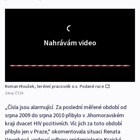
Nahrávám video
Roman Hloušek, terénní pracovník o.s. Podané ruce
Zdroj:
ČT24
„Čísla jsou alarmující. Za poslední měřené období od
srpna 2009 do srpna 2010 přibylo v Jihomoravském
kraji dvacet HIV pozitivních. Víc jich za toto období
přibylo jen v Praze,“ okomentovala situaci Renata
Vaverková, vedoucí odboru epidemiologie Krajské