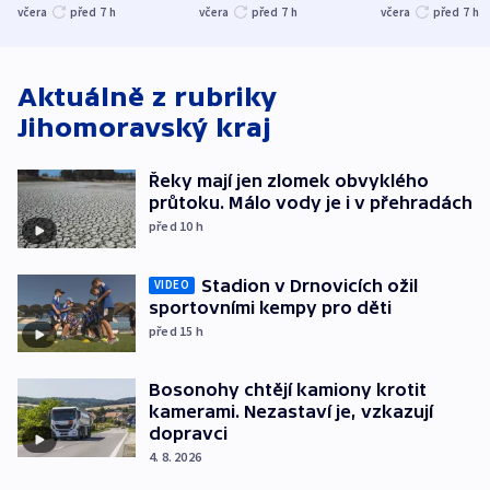
stromy a poničily
Oscara, zabojuje o
německého mi
včera
před 7
h
včera
před 7
h
včera
před 7
h
střechu
cenu za krátký film
hybridní útok
Aktuálně z rubriky
Jihomoravský kraj
Řeky mají jen zlomek obvyklého
průtoku. Málo vody je i v přehradách
před 10
h
Stadion v Drnovicích ožil
VIDEO
sportovními kempy pro děti
před 15
h
Bosonohy chtějí kamiony krotit
kamerami. Nezastaví je, vzkazují
dopravci
4. 8. 2026