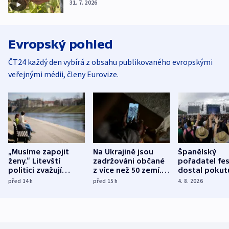
31. 7. 2026
Evropský pohled
ČT24 každý den vybírá z obsahu publikovaného evropskými
veřejnými médii, členy Eurovize.
„Musíme zapojit
Na Ukrajině jsou
Španělský
ženy.“ Litevští
zadržováni občané
pořadatel fes
politici zvažují
z více než 50 zemí.
dostal pokut
dohodu o
Bojovali na straně
nekalé prakti
před 14
h
před 15
h
4. 8. 2026
demografii
Ruska