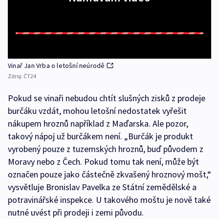
Vinař Jan Vrba o letošní neúrodě
Zdroj:
ČT24
Pokud se vinaři nebudou chtít slušných zisků z prodeje
burčáku vzdát, mohou letošní nedostatek vyřešit
nákupem hroznů například z Maďarska. Ale pozor,
takový nápoj už burčákem není. „Burčák je produkt
vyrobený pouze z tuzemských hroznů, buď původem z
Moravy nebo z Čech. Pokud tomu tak není, může být
označen pouze jako částečně zkvašený hroznový mošt,“
vysvětluje Bronislav Pavelka ze Státní zemědělské a
potravinářské inspekce. U takového moštu je nově také
nutné uvést při prodeji i zemi původu.