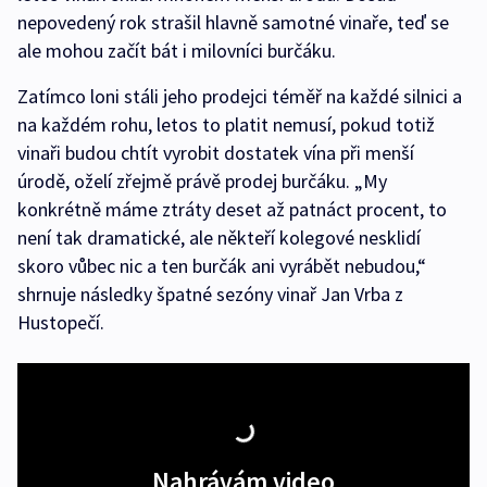
nepovedený rok strašil hlavně samotné vinaře, teď se
ale mohou začít bát i milovníci burčáku.
Zatímco loni stáli jeho prodejci téměř na každé silnici a
na každém rohu, letos to platit nemusí, pokud totiž
vinaři budou chtít vyrobit dostatek vína při menší
úrodě, oželí zřejmě právě prodej burčáku. „My
konkrétně máme ztráty deset až patnáct procent, to
není tak dramatické, ale někteří kolegové nesklidí
skoro vůbec nic a ten burčák ani vyrábět nebudou,“
shrnuje následky špatné sezóny vinař Jan Vrba z
Hustopečí.
Nahrávám video