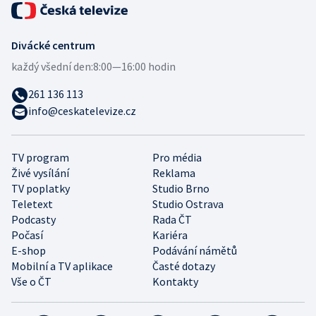
Divácké centrum
každý všední den:
8:00—16:00 hodin
261 136 113
info@ceskatelevize.cz
TV program
Pro média
Živé vysílání
Reklama
TV poplatky
Studio Brno
Teletext
Studio Ostrava
Podcasty
Rada ČT
Počasí
Kariéra
E-shop
Podávání námětů
Mobilní a TV aplikace
Časté dotazy
Vše o ČT
Kontakty