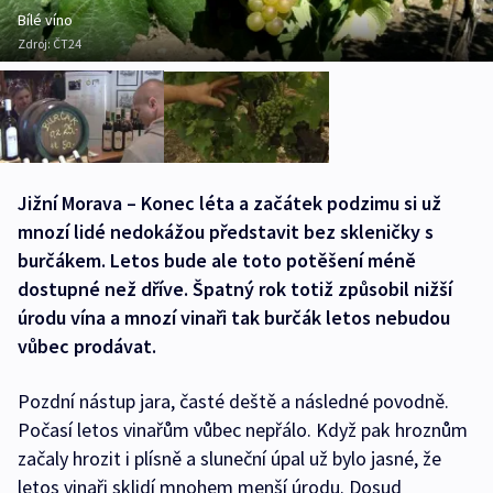
Bílé víno
Zdroj:
ČT24
Jižní Morava – Konec léta a začátek podzimu si už
mnozí lidé nedokážou představit bez skleničky s
burčákem. Letos bude ale toto potěšení méně
dostupné než dříve. Špatný rok totiž způsobil nižší
úrodu vína a mnozí vinaři tak burčák letos nebudou
vůbec prodávat.
Pozdní nástup jara, časté deště a následné povodně.
Počasí letos vinařům vůbec nepřálo. Když pak hroznům
začaly hrozit i plísně a sluneční úpal už bylo jasné, že
letos vinaři sklidí mnohem menší úrodu. Dosud