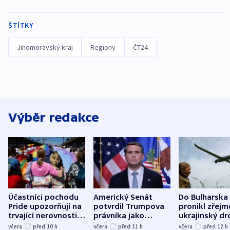
ŠTÍTKY
Jihomoravský kraj
Regiony
ČT24
Výběr redakce
Účastníci pochodu
Americký Senát
Do Bulharska
Pride upozorňují na
potvrdil Trumpova
pronikl zřejm
trvající nerovnosti i
právníka jako
ukrajinský dr
společenskou
ministra
explodoval k
včera
před 10
h
včera
před 11
h
včera
před 12
h