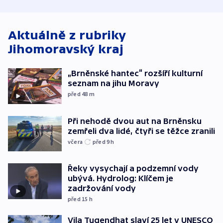
atmosféru
spravedlnosti
od plynovod
Aktuálně z rubriky
Jihomoravský kraj
„Brněnské hantec“ rozšíří kulturní
seznam na jihu Moravy
před 48
m
Při nehodě dvou aut na Brněnsku
zemřeli dva lidé, čtyři se těžce zranili
včera
před 9
h
Řeky vysychají a podzemní vody
ubývá. Hydrolog: Klíčem je
zadržování vody
před 15
h
Vila Tugendhat slaví 25 let v UNESCO