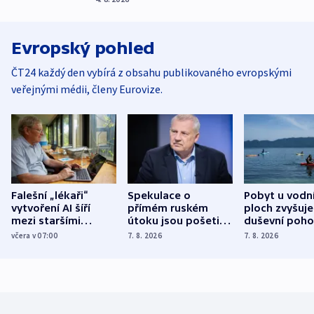
Evropský pohled
ČT24 každý den vybírá z obsahu publikovaného evropskými
veřejnými médii, členy Eurovize.
Falešní „lékaři“
Spekulace o
Pobyt u vodn
vytvoření AI šíří
přímém ruském
ploch zvyšuje
mezi staršími
útoku jsou pošetilé,
duševní poho
Poláky nebezpečné
míní estonský
ukázala
včera v 07:00
7. 8. 2026
7. 8. 2026
zdravotní rady
bezpečnostní
mezinárodní 
expert