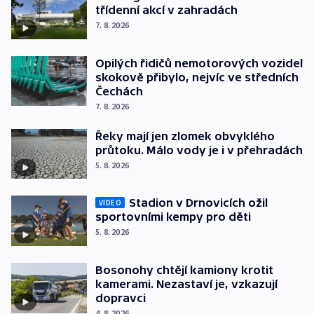
třídenní akcí v zahradách
7. 8. 2026
Opilých řidičů nemotorových vozidel
skokově přibylo, nejvíc ve středních
Čechách
7. 8. 2026
Řeky mají jen zlomek obvyklého
průtoku. Málo vody je i v přehradách
5. 8. 2026
Stadion v Drnovicích ožil
VIDEO
sportovními kempy pro děti
5. 8. 2026
Bosonohy chtějí kamiony krotit
kamerami. Nezastaví je, vzkazují
dopravci
4. 8. 2026