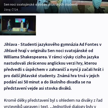
Sen noci svatojánské v podání jihlavských studentů
Zdroj:
ČT24
Jihlava - Studenti jazykového gymnázia Ad Fontes v
Jihlavě hrají v originálu Sen noci svatojánské od
Williama Shakespearea. V rámci výuky cizího jazyka
nastudovali zkrácenou anglickou verzi hry, kterou
předvedli s úspěchem v zahraničí a nyní ji začali hrát i
pro další jihlavské studenty. Známá hra trvá v jejich
podání asi 50 minut a do školního divadla se na
představení vejde asi stovka diváků.
Kromě délky představení byl s ohledem na diváky z řad
vrstevníků upraven i text. „Jednotlivé dialogy byly v