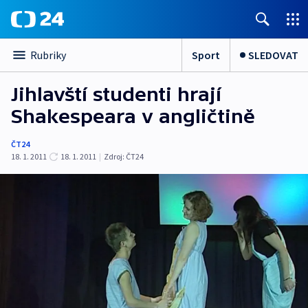
Sport
SLEDOVAT
Rubriky
Jihlavští studenti hrají
Shakespeara v angličtině
ČT24
18. 1. 2011
18. 1. 2011
|
Zdroj:
ČT24