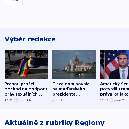
Výběr redakce
Prahou prošel
Tisza nominovala
Americký Sen
pochod na podporu
na maďarského
potvrdil Tru
práv sexuálních
prezidenta
právníka jako
menšin
bývalého šéfa
ministra
12:02
před 1
h
před 2
h
12:53
před 2
h
nejvyššího soudu
spravedlnost
Aktuálně z rubriky
Regiony