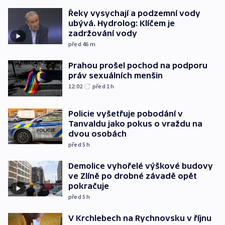
Řeky vysychají a podzemní vody
ubývá. Hydrolog: Klíčem je
zadržování vody
před 46
m
Prahou prošel pochod na podporu
práv sexuálních menšin
12:02
před 1
h
Policie vyšetřuje pobodání v
Tanvaldu jako pokus o vraždu na
dvou osobách
před 5
h
Demolice vyhořelé výškové budovy
ve Zlíně po drobné závadě opět
pokračuje
před 5
h
V Krchlebech na Rychnovsku v říjnu