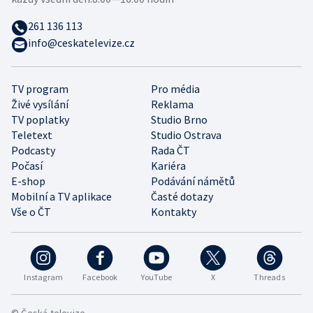
261 136 113
info@ceskatelevize.cz
TV program
Pro média
Živé vysílání
Reklama
TV poplatky
Studio Brno
Teletext
Studio Ostrava
Podcasty
Rada ČT
Počasí
Kariéra
E-shop
Podávání námětů
Mobilní a TV aplikace
Časté dotazy
Vše o ČT
Kontakty
Instagram
Facebook
YouTube
X
Threads