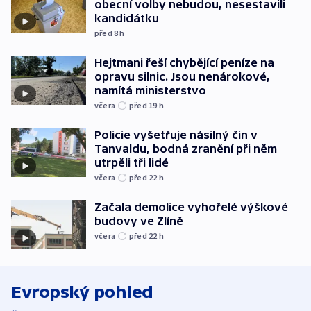
obecní volby nebudou, nesestavili
kandidátku
před 8
h
Hejtmani řeší chybějící peníze na
opravu silnic. Jsou nenárokové,
namítá ministerstvo
včera
před 19
h
Policie vyšetřuje násilný čin v
Tanvaldu, bodná zranění při něm
utrpěli tři lidé
včera
před 22
h
Začala demolice vyhořelé výškové
budovy ve Zlíně
včera
před 22
h
Evropský pohled