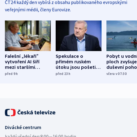
ČT24 každý den vybírá z obsahu publikovaného evropskými
veřejnými médii, členy Eurovize.
Falešní „lékaři“
Spekulace o
Pobyt u vodn
vytvoření AI šíří
přímém ruském
ploch zvyšuje
mezi staršími
útoku jsou pošetilé,
duševní poho
Poláky nebezpečné
míní estonský
ukázala
před 9
h
před 23
h
včera v 07:30
zdravotní rady
bezpečnostní
mezinárodní 
expert
Divácké centrum
každý všední den:
8:00—16:00 hodin