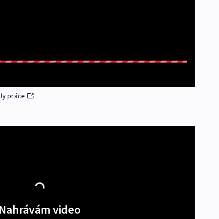
oly práce
Nahrávám video