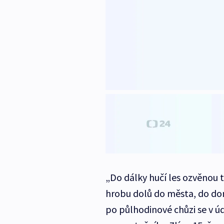
„Do dálky hučí les ozvěnou ti
hrobu dolů do města, do do
po půlhodinové chůzi se v údo