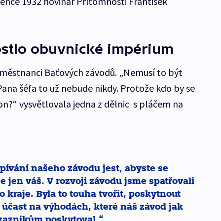
vence 1932 novinář Přítomnosti František
ostlo obuvnické impérium
zaměstnanci Baťových závodů. „Nemusí to být
 Pana šéfa to už nebude nikdy. Protože kdo by se
on?“ vysvětlovala jedna z dělnic s pláčem na
ívání našeho závodu jest, abyste se
e jen váš. V rozvoji závodu jsme spatřovali
o kraje. Byla to touha tvořit, poskytnout
í účast na výhodách, které náš závod jak
kazníkům poskytoval.