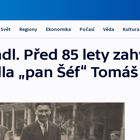
Svět
Regiony
Ekonomika
Počasí
Věda
Kultura
padl. Před 85 lety za
dla „pan Šéf“ Tomáš