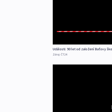
Události: 90 let od založení Baťovy šk
Zdroj:
ČT24