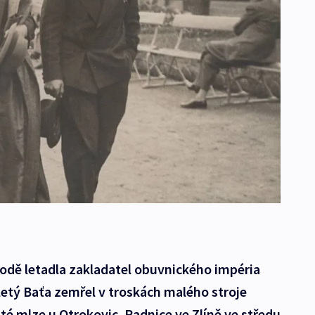
hodě letadla zakladatel obuvnického impéria
etý Baťa zemřel v troskách malého stroje
usté mlze u Otrokovic. Radnice ve Zlíně ve středu