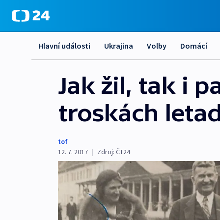
Hlavní události
Ukrajina
Volby
Domácí
Jak žil, tak i 
troskách leta
tof
12. 7. 2017
|
Zdroj:
ČT24