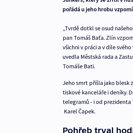
pořádá u jeho hrobu vzpomí
„Tvrdě dotkl se osud našeho m
pan Tomáš Baťa. Zlín vzpom
všichni v práci a v díle sv
uvedla Městská rada a Zastu
Tomáše Bati.
Jeho smrt přišla jako blesk 
tiskové kanceláře i deníky. 
telegramů - i od prezident
Karel Čapek.
Pohřeb trval hod