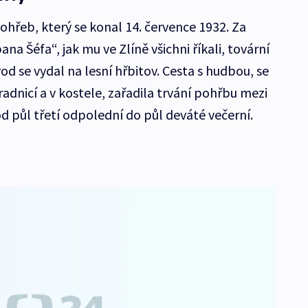
ohřeb, který se konal 14. července 1932. Za
ana Šéfa“, jak mu ve Zlíně všichni říkali, tovární
od se vydal na lesní hřbitov. Cesta s hudbou, se
adnicí a v kostele, zařadila trvání pohřbu mezi
od půl třetí odpolední do půl deváté večerní.