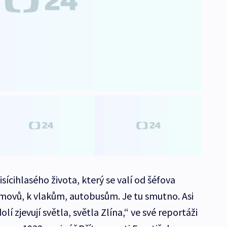
sícihlasého života, který se valí od šéfova
movů, k vlakům, autobusům. Je tu smutno. Asi
lí zjevují světla, světla Zlína,“ ve své reportáži