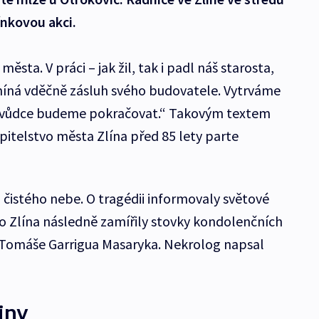
nkovou akci.
ěsta. V práci – jak žil, tak i padl náš starosta,
íná vděčně zásluh svého budovatele. Vytrváme
ého vůdce budeme pokračovat.“ Takovým textem
pitelstvo města Zlína před 85 lety parte
z čistého nebe. O tragédii informovaly světové
Do Zlína následně zamířily stovky kondolenčních
a Tomáše Garrigua Masaryka. Nekrolog napsal
iny