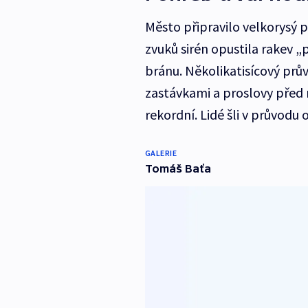
Město připravilo velkorysý p
zvuků sirén opustila rakev „p
bránu. Několikatisícový prův
zastávkami a proslovy před r
rekordní. Lidé šli v průvodu 
GALERIE
Tomáš Baťa