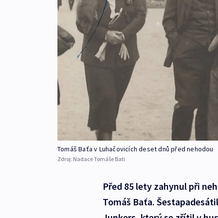
Tomáš Baťa v Luhačovicích deset dnů před nehodou
Zdroj:
Nadace Tomáše Bati
Před 85 lety zahynul při ne
Tomáš Baťa. Šestapadesátil
Junkers, který se zřítil v h