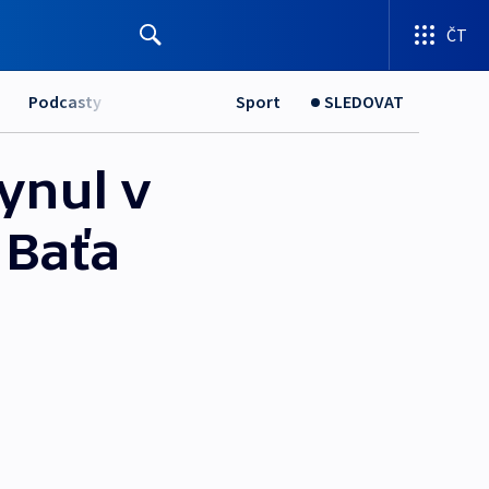
ČT
Podcasty
Sport
SLEDOVAT
hynul v
 Baťa