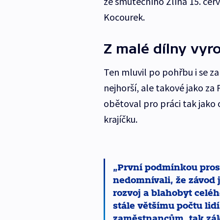
ze smutečního Zlína 15. čer
Kocourek.
Z malé dílny vyr
Ten mluvil po pohřbu i se 
nejhorší, ale takové jako za
obětoval pro práci tak jako 
krajíčku.
První podmínkou prosp
nedomnívali, že závod j
rozvoj a blahobyt celéh
stále většímu počtu lid
zaměstnancům, tak zá