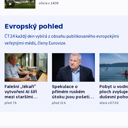
včera v 14:39
Evropský pohled
ČT24 každý den vybírá z obsahu publikovaného evropskými
veřejnými médii, členy Eurovize.
Falešní „lékaři“
Spekulace o
Pobyt u vodn
vytvoření AI šíří
přímém ruském
ploch zvyšuje
mezi staršími
útoku jsou pošetilé,
duševní poho
Poláky nebezpečné
míní estonský
ukázala
před 7
h
před 21
h
včera v 07:30
zdravotní rady
bezpečnostní
mezinárodní 
expert