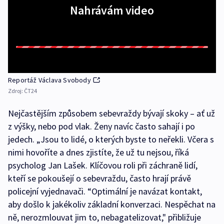
Nahrávám video
Reportáž Václava Svobody
Zdroj:
ČT24
Nejčastějším způsobem sebevraždy bývají skoky – ať už
z výšky, nebo pod vlak. Ženy navíc často sahají i po
jedech. „Jsou to lidé, o kterých byste to neřekli. Včera s
nimi hovoříte a dnes zjistíte, že už tu nejsou, říká
psycholog Jan Lašek. Klíčovou roli při záchraně lidí,
kteří se pokoušejí o sebevraždu, často hrají právě
policejní vyjednavači. “Optimální je navázat kontakt,
aby došlo k jakékoliv základní konverzaci. Nespěchat na
ně, nerozmlouvat jim to, nebagatelizovat," přibližuje