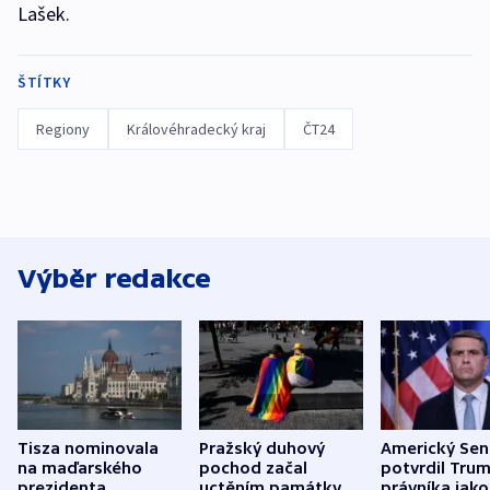
Lašek.
ŠTÍTKY
Regiony
Královéhradecký kraj
ČT24
Výběr redakce
Tisza nominovala
Pražský duhový
Americký Sen
na maďarského
pochod začal
potvrdil Tru
prezidenta
uctěním památky
právníka jako