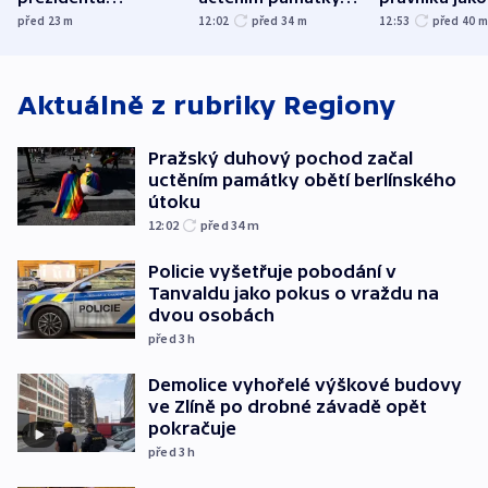
bývalého šéfa
obětí berlínského
ministra
před 23
m
12:02
před 34
m
12:53
před 40
nejvyššího soudu
útoku
spravedlnost
Aktuálně z rubriky
Regiony
Pražský duhový pochod začal
uctěním památky obětí berlínského
útoku
12:02
před 34
m
Policie vyšetřuje pobodání v
Tanvaldu jako pokus o vraždu na
dvou osobách
před 3
h
Demolice vyhořelé výškové budovy
ve Zlíně po drobné závadě opět
pokračuje
před 3
h