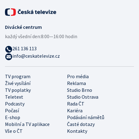
Divácké centrum
každý všední den:
8:00—16:00 hodin
261 136 113
info@ceskatelevize.cz
TV program
Pro média
Živé vysílání
Reklama
TV poplatky
Studio Brno
Teletext
Studio Ostrava
Podcasty
Rada ČT
Počasí
Kariéra
E-shop
Podávání námětů
Mobilní a TV aplikace
Časté dotazy
Vše o ČT
Kontakty