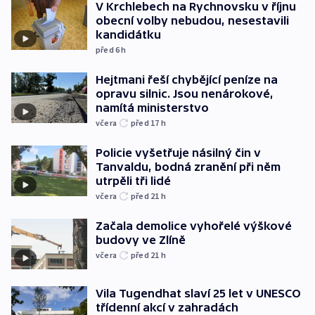
V Krchlebech na Rychnovsku v říjnu
obecní volby nebudou, nesestavili
kandidátku
před 6
h
Hejtmani řeší chybějící peníze na
opravu silnic. Jsou nenárokové,
namítá ministerstvo
včera
před 17
h
Policie vyšetřuje násilný čin v
Tanvaldu, bodná zranění při něm
utrpěli tři lidé
včera
před 21
h
Začala demolice vyhořelé výškové
budovy ve Zlíně
včera
před 21
h
Vila Tugendhat slaví 25 let v UNESCO
třídenní akcí v zahradách