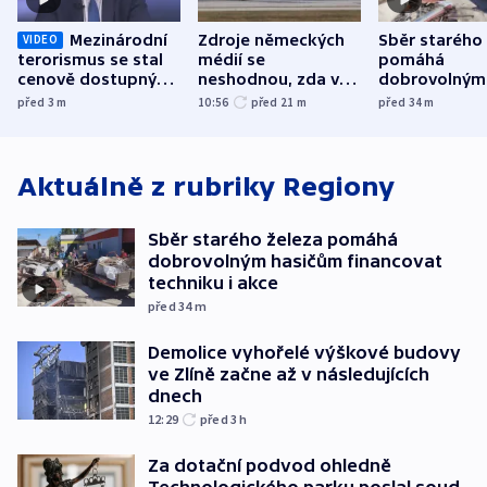
Mezinárodní
Zdroje německých
Sběr starého
VIDEO
terorismus se stal
médií se
pomáhá
cenově dostupným,
neshodnou, zda v
dobrovolným
varuje Bartošek
letadle ohroženém
hasičům fina
před 3
m
10:56
před 21
m
před 34
m
v Lipsku dronem
techniku i ak
byla munice
Aktuálně z rubriky
Regiony
Sběr starého železa pomáhá
dobrovolným hasičům financovat
techniku i akce
před 34
m
Demolice vyhořelé výškové budovy
ve Zlíně začne až v následujících
dnech
12:29
před 3
h
Za dotační podvod ohledně