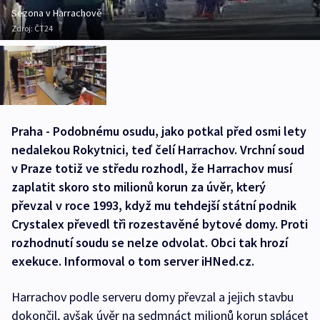
Sezona v Harrachově
Zdroj:
ČT24
Praha - Podobnému osudu, jako potkal před osmi lety
nedalekou Rokytnici, teď čelí Harrachov. Vrchní soud
v Praze totiž ve středu rozhodl, že Harrachov musí
zaplatit skoro sto milionů korun za úvěr, který
převzal v roce 1993, když mu tehdejší státní podnik
Crystalex převedl tři rozestavěné bytové domy. Proti
rozhodnutí soudu se nelze odvolat. Obci tak hrozí
exekuce. Informoval o tom server iHNed.cz.
Harrachov podle serveru domy převzal a jejich stavbu
dokončil, avšak úvěr na sedmnáct milionů korun splácet