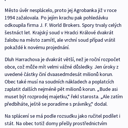
Město úvěr nesplácelo, proto jej Agrobanka již v roce
1994 zažalovala. Po jejím krachu pak pohledávku
odkoupila firma J. F. World Brokers. Spory trvaly celých
šestnáct let. Krajský soud v Hradci Králové dvakrát
žalobu na město zamítl, ale vrchní soud případ vrátil
pokaždé k novému projednání.
Dluh Harrachova je dvakrát větší, než je roční rozpočet
obce, což může mít velmi vážné důsledky. Jen úroky z
uvedené částky činí dvaasedmdesát milionů korun.
Obec také musí na soudních nákladech a poplatcích
zaplatit dalších nejméně pět milionů korun. „Bude asi
muset být rozprodej majetku,“ řekl starosta. „Ale zatím
předbíháte, ještě se poradíme s právníky,“ dodal.
Na splácení se má podle rozsudku jako ručitel podílet i
stát. Na obec totiž domy přešly prostřednictvím