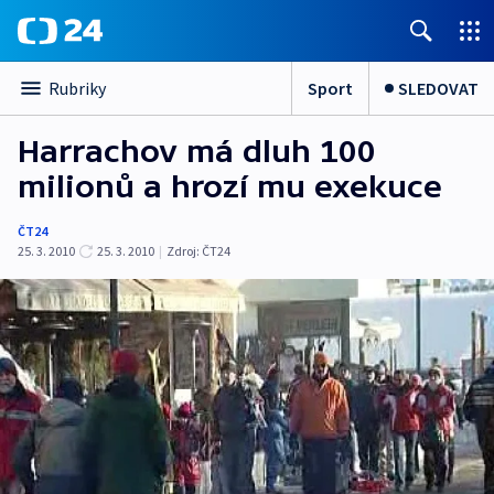
Sport
SLEDOVAT
Rubriky
Harrachov má dluh 100
milionů a hrozí mu exekuce
ČT24
25. 3. 2010
25. 3. 2010
|
Zdroj:
ČT24