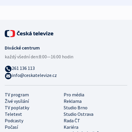
demografii
Ruska
Divácké centrum
každý všední den:
8:00—16:00 hodin
261 136 113
info@ceskatelevize.cz
TV program
Pro média
Živé vysílání
Reklama
TV poplatky
Studio Brno
Teletext
Studio Ostrava
Podcasty
Rada ČT
Počasí
Kariéra