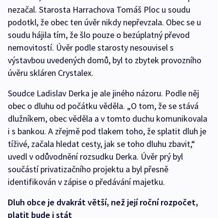
nezačal. Starosta Harrachova Tomáš Ploc u soudu
podotkl, že obec ten úvěr nikdy nepřevzala. Obec se u
soudu hájila tím, že šlo pouze o bezúplatný převod
nemovitostí. Úvěr podle starosty nesouvisel s
výstavbou uvedených domů, byl to zbytek provozního
úvěru skláren Crystalex.
Soudce Ladislav Derka je ale jiného názoru. Podle něj
obec o dluhu od počátku věděla. „O tom, že se stává
dlužníkem, obec věděla a v tomto duchu komunikovala
i s bankou. A zřejmě pod tlakem toho, že splatit dluh je
tíživé, začala hledat cesty, jak se toho dluhu zbavit,“
uvedl v odůvodnění rozsudku Derka. Úvěr prý byl
součástí privatizačního projektu a byl přesně
identifikován v zápise o předávání majetku.
Dluh obce je dvakrát větší, než její roční rozpočet,
platit bude i stát