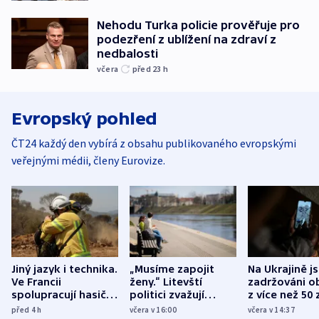
Nehodu Turka policie prověřuje pro
podezření z ublížení na zdraví z
nedbalosti
včera
před 23
h
Evropský pohled
ČT24 každý den vybírá z obsahu publikovaného evropskými
veřejnými médii, členy Eurovize.
Jiný jazyk i technika.
„Musíme zapojit
Na Ukrajině j
Ve Francii
ženy.“ Litevští
zadržováni o
spolupracují hasiči z
politici zvažují
z více než 50 
různých zemí
dohodu o
Bojovali na s
před 4
h
včera v 16:00
včera v 14:37