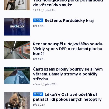
Technologického parku poslal soud
do vězení dva muže
15:19
před 3
h
Sečteno: Pardubický kraj
VIDEO
před 4
h
Rencar neuspěl u Nejvyššího soudu.
Vleklý spor s DPP o reklamní plochu
končí
před 6
h
Částí území prošly bouřky se silným
větrem. Lámaly stromy a poničily
střechu
včera
před 20
h
Lékaři v Ostravě ošetřili už
VIDEO
patnáct lidí pokousaných netopýry
před 22
h