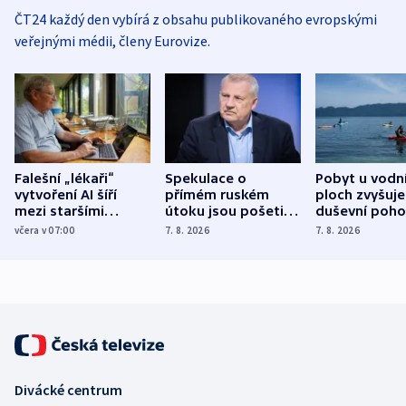
ČT24 každý den vybírá z obsahu publikovaného evropskými
veřejnými médii, členy Eurovize.
Falešní „lékaři“
Spekulace o
Pobyt u vodn
vytvoření AI šíří
přímém ruském
ploch zvyšuje
mezi staršími
útoku jsou pošetilé,
duševní poho
Poláky nebezpečné
míní estonský
ukázala
včera v 07:00
7. 8. 2026
7. 8. 2026
zdravotní rady
bezpečnostní
mezinárodní 
expert
Divácké centrum