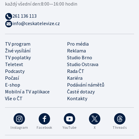
každý všední den:
8:00—16:00 hodin
261 136 113
info@ceskatelevize.cz
TV program
Pro média
Živé vysílání
Reklama
TV poplatky
Studio Brno
Teletext
Studio Ostrava
Podcasty
Rada ČT
Počasí
Kariéra
E-shop
Podávání námětů
Mobilní a TV aplikace
Časté dotazy
Vše o ČT
Kontakty
Instagram
Facebook
YouTube
X
Threads