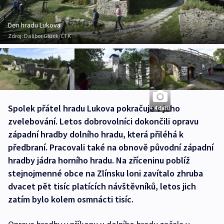
Den hradu Lukova
Zdroj:
Dalibor Glück/ČTK
Spolek přátel hradu Lukova pokračuje v jeho
+ 4 další
zvelebování. Letos dobrovolníci dokončili opravu
západní hradby dolního hradu, která přiléhá k
předbraní. Pracovali také na obnově původní západní
hradby jádra horního hradu. Na zříceninu poblíž
stejnojmenné obce na Zlínsku loni zavítalo zhruba
dvacet pět tisíc platících návštěvníků, letos jich
zatím bylo kolem osmnácti tisíc.