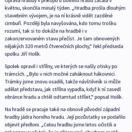
Oprava hradby v příkopu u dolního hradu začala v
květnu, skončila minulý týden. „Hradba prošla dlouhým
stavebním vývojem, je na ní krásně vidět zazděné
cimbuří. Později byla navyšována, kdo tomu trošku
rozumí, tak si to dokáže na hradbě i v
zakonzervovaném stavu přečíst. Je tam obnovených
nějakých 320 metrů čtverečních plochy,“ řekl předseda
spolku Jiří Holík.
Spolek opravil i střílny, ve kterých se našly otisky po
trámcích. „Bylo v nich možné zaháknout hákovnici.
Trámky jsme znovu osadili, takže návštěvník si může
udělat představu, jak střílna vypadla, když k ní zasedl
obránce hradu a chtěl odtamtud střílet,“ popsal Holík.
Na hradě se pracuje také na obnově původní západní
hradby jádra horního hradu. Její pozůstatky se podařilo
objevit předloni. „Celou hradbu jsme letos očistili a