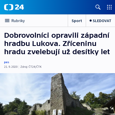
Sport
SLEDOVAT
Rubriky
Dobrovolníci opravili západní
hradbu Lukova. Zříceninu
hradu zvelebují už desítky let
pes
21. 9. 2020
|
Zdroj:
ČT24/ČTK