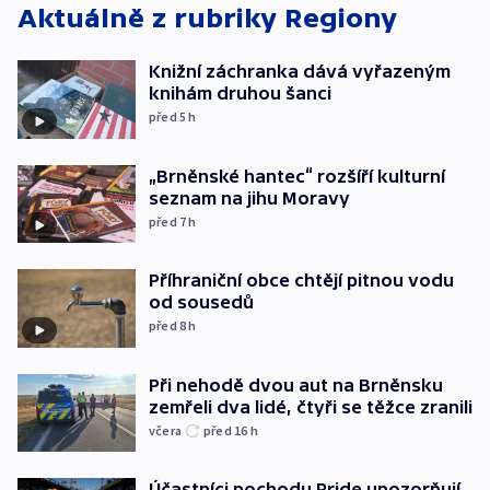
Aktuálně z rubriky
Regiony
Knižní záchranka dává vyřazeným
knihám druhou šanci
před 5
h
„Brněnské hantec“ rozšíří kulturní
seznam na jihu Moravy
před 7
h
Příhraniční obce chtějí pitnou vodu
od sousedů
před 8
h
Při nehodě dvou aut na Brněnsku
zemřeli dva lidé, čtyři se těžce zranili
včera
před 16
h
Účastníci pochodu Pride upozorňují