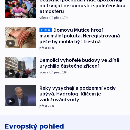
na trvající nerovnosti i společenskou
atmosféru
včera
před 17
h
Domovu Mutice hrozí
VIDEO
maximální pokuta. Neregistrovaná
péče by mohla být trestná
před 18
h
Demolici vyhořelé budovy ve Zlíně
urychlilo částečné zřícení
včera
před 19
h
Řeky vysychají a podzemní vody
ubývá. Hydrolog: Klíčem je
zadržování vody
před 22
h
Evropský pohled