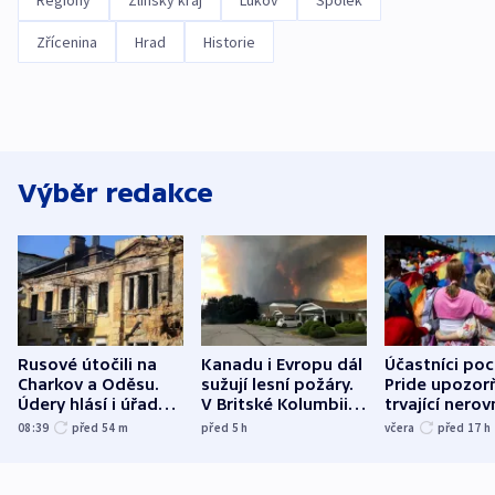
Regiony
Zlínský kraj
Lukov
Spolek
Zřícenina
Hrad
Historie
Výběr redakce
Rusové útočili na
Kanadu i Evropu dál
Účastníci po
Charkov a Oděsu.
sužují lesní požáry.
Pride upozorň
Údery hlásí i úřady v
V Britské Kolumbii
trvající nerov
Bělgorodu
evakuovali tisíce lidí
společensko
08:39
před 54
m
před 5
h
včera
před 17
h
atmosféru