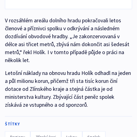
V rozsáhlém areálu dolního hradu pokračovali letos
členové a příznivci spolku v odkrývání a následném
dozdívání obvodové hradby. „Je zakonzervovaná v
délce asi třicet metrů, zbývá nám dokončit asi šedesát
metrů,“ řekl Holík. I v tomto případě půjde o práci na
několik let.
Letošní náklady na obnovu hradu Holík odhadl na jeden
a půl milionu korun, přičemž tři sta tisíc korun činí
dotace od Zlínského kraje a stejná částka je od
ministerstva kultury. Zbývající část peněz spolek
získává ze vstupného a od sponzorů.
ŠTÍTKY