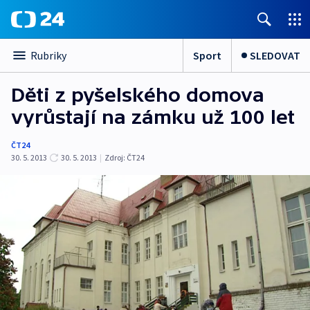
Sport
SLEDOVAT
Rubriky
Děti z pyšelského domova
vyrůstají na zámku už 100 let
ČT24
30. 5. 2013
30. 5. 2013
|
Zdroj:
ČT24