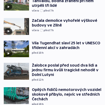
Tanvaldu, bodná zranění při něm
utrpěli tři lidé
včera
před 7
h
Začala demolice vyhořelé výškové
budovy ve Zlíně
včera
před 7
h
Vila Tugendhat slaví 25 let v UNESCO
třídenní akcí v zahradách
před 10
h
Žalobce poslal před soud dva lidi a
jednu firmu kvůli tragické nehodě v
Dolní Lutyni
před 12
h
Opilých řidičů nemotorových vozidel
skokově přibylo, nejvíc ve středních
Čechách
před 19
h