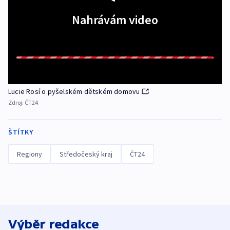
Nahrávám video
Lucie Rosí o pyšelském dětském domovu
Zdroj:
ČT24
ŠTÍTKY
Regiony
Středočeský kraj
ČT24
Výběr redakce