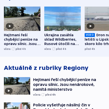
Hejtmani řeší
Ukrajina zasáhla
Dron n
VIDEO
chybějící peníze na
sklad Wildberries,
letišti u Lips
opravu silnic. Jsou
Rusové útočili na
skoro kilo trh
nenárokové, namítá
trh, hasiče či
indicie ukazuj
včera
před 4
h
včera
před 4
h
před 4
h
ministerstvo
stadion
Rusko
Aktuálně z rubriky
Regiony
Hejtmani řeší chybějící peníze na
opravu silnic. Jsou nenárokové,
namítá ministerstvo
včera
před 4
h
Policie vyšetřuje násilný čin v