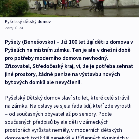
Pyšelský dětský domov
Zdroj:
ČT24
Pyšely (Benešovsko) – Již 100 let žijí děti z domova v
Pyšelích na místním zámku. Ten je ale v dnešní době
pro potřeby moderního domova nevhodný.
Zřizovatel, Středočeský kraj, ví, že je potřeba sehnat
jiné prostory, žádné peníze na výstavbu nových
bytových domků ale nevyčlenil.
Pyšelský Dětský domov slaví sto let, které celé strávil
na zámku. Na oslavy se sjela řada lidí, kteří zde vyrostli
– od současných obyvatel až po seniory. Podle
současných předpisů by ale děti v zámeckých
prostorách vyrůstat neměly, v moderních dětských
domovech totiž žijí nanejvýš v tříčlenných skupinách v