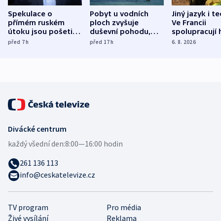
Spekulace o
Pobyt u vodních
Jiný jazyk i t
přímém ruském
ploch zvyšuje
Ve Francii
útoku jsou pošetilé,
duševní pohodu,
spolupracují h
míní estonský
ukázala
různých zemí
před 7
h
před 17
h
6. 8. 2026
bezpečnostní
mezinárodní studie
expert
Divácké centrum
každý všední den:
8:00—16:00 hodin
261 136 113
info@ceskatelevize.cz
TV program
Pro média
Živé vysílání
Reklama