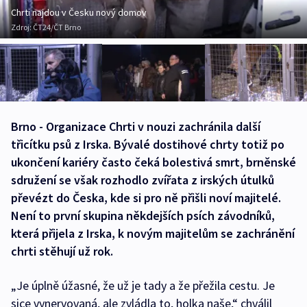
Chrti najdou v Česku nový domov
Zdroj:
ČT24/ČT Brno
Brno - Organizace Chrti v nouzi zachránila další
třicítku psů z Irska. Bývalé dostihové chrty totiž po
ukončení kariéry často čeká bolestivá smrt, brněnské
sdružení se však rozhodlo zvířata z irských útulků
převézt do Česka, kde si pro ně přišli noví majitelé.
Není to první skupina někdejších psích závodníků,
která přijela z Irska, k novým majitelům se zachránění
chrti stěhují už rok.
„Je úplně úžasné, že už je tady a že přežila cestu. Je
sice vynervovaná, ale zvládla to, holka naše,“ chválil