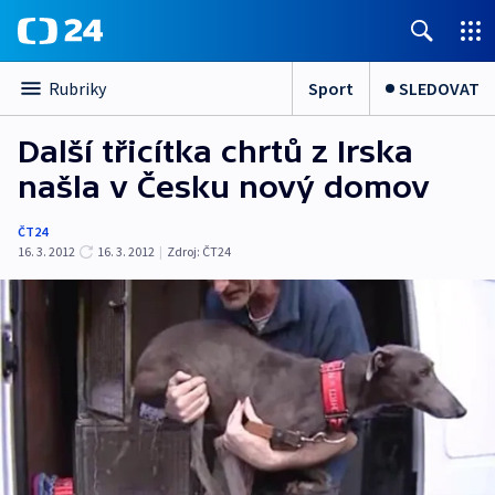
Sport
SLEDOVAT
Rubriky
Další třicítka chrtů z Irska
našla v Česku nový domov
ČT24
16. 3. 2012
16. 3. 2012
|
Zdroj:
ČT24