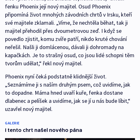
fenku Phoenix její nový majitel. Osud Phoenix
připomíná život mnohých závodních chrtů v Irsku, kteří
své majitele zklamali. „Víme, že nechtěla běhat, tak ji
majitel přehodil přes dvoumetrovou zeď. I když se
povedlo zjistit, komu zvíře patří, nikdo kruté chování
neřešil. Našli ji domlácenou, dávali ji dohromady na
kapačkách. Je to strašný osud, co jsou lidé schopni těm
tvorům udělat,“ řekl nový majitel.
Phoenix nyní čeká podstatně klidnější život.
„Seznámíme ji s naším druhým psem, což uvidíme, jak
to dopadne. Máma hned uvaří kuře, fenka dostane
dlabenec a pelíšek a uvidíme, jak se jí u nás bude líbit,“
uzavřel nový majitel.
GALERIE
I tento chrt našel nového pána