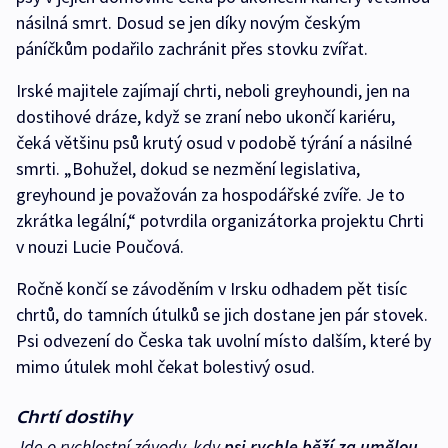
násilná smrt. Dosud se jen díky novým českým
páníčkům podařilo zachránit přes stovku zvířat.
Irské majitele zajímají chrti, neboli greyhoundi, jen na
dostihové dráze, když se zraní nebo ukončí kariéru,
čeká většinu psů krutý osud v podobě týrání a násilné
smrti. „Bohužel, dokud se nezmění legislativa,
greyhound je považován za hospodářské zvíře. Je to
zkrátka legální,“ potvrdila organizátorka projektu Chrti
v nouzi Lucie Poučová.
Ročně končí se závoděním v Irsku odhadem pět tisíc
chrtů, do tamních útulků se jich dostane jen pár stovek.
Psi odvezení do Česka tak uvolní místo dalším, které by
mimo útulek mohl čekat bolestivý osud.
Chrtí dostihy
Jde o rychlostní závody, kdy
psi rychle běží za umělou