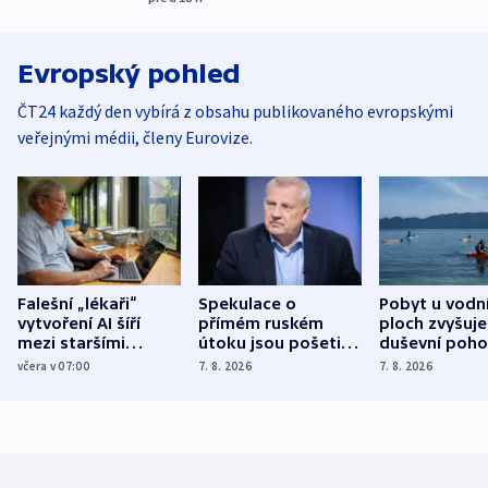
Evropský pohled
ČT24 každý den vybírá z obsahu publikovaného evropskými
veřejnými médii, členy Eurovize.
Falešní „lékaři“
Spekulace o
Pobyt u vodn
vytvoření AI šíří
přímém ruském
ploch zvyšuje
mezi staršími
útoku jsou pošetilé,
duševní poho
Poláky nebezpečné
míní estonský
ukázala
včera v 07:00
7. 8. 2026
7. 8. 2026
zdravotní rady
bezpečnostní
mezinárodní 
expert