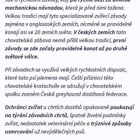
mechanickou návnadou
, která je před nimi tažena.
Velkou tradici mají tyto specializované zvířecí závody
zejména v anglosaských zemích, nicméně se pravidelně
konají asi ve 20 zemích světa.
V českých zemích
tato
chovatelská zábava nemá příliš velkou tradici,
první
závody se zde začaly pravidelně konat až po druhé
světové válce.
Při závodech se využívá velkých rychlostních dispozic,
které tato psí plemena mají. Čeští příznivci této
chovatelské kratochvíle se sdružují v chovatelském
spolku zvaném Česká greyhound dostihová federace.
Ochránci zvířat
u chrtích dostihů opakovaně
poukazují
na týrání závodních chrtů
, špatné životní podmínky
zvířat, nedostatek veterinární péče a
trýznivé způsoby
usmrcování
už nevýdělečných psů.