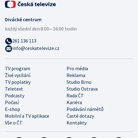
Divácké centrum
každý všední den:
8:00—16:00 hodin
261 136 113
info@ceskatelevize.cz
TV program
Pro média
Živé vysílání
Reklama
TV poplatky
Studio Brno
Teletext
Studio Ostrava
Podcasty
Rada ČT
Počasí
Kariéra
E-shop
Podávání námětů
Mobilní a TV aplikace
Časté dotazy
Vše o ČT
Kontakty