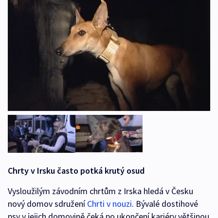
Chrty v Irsku často potká krutý osud
Vysloužilým závodním chrtům z Irska hledá v Česku
nový domov sdružení
Chrti v nouzi
. Bývalé dostihové
psy v jejich domovině čeká po ukončení kariéry většinou