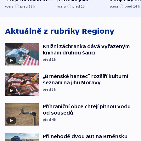
společenskou
ministra
explodoval k
včera
před 13
h
včera
před 13
h
včera
před 14
h
atmosféru
spravedlnosti
od plynovod
Aktuálně z rubriky
Regiony
Knižní záchranka dává vyřazeným
knihám druhou šanci
před 1
h
„Brněnské hantec“ rozšíří kulturní
seznam na jihu Moravy
před 3
h
Příhraniční obce chtějí pitnou vodu
od sousedů
před 4
h
Při nehodě dvou aut na Brněnsku