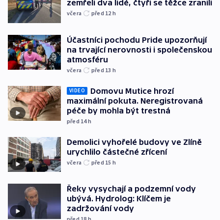
zemřeli dva lidé, čtyři se těžce zranili
včera
před 12
h
Účastníci pochodu Pride upozorňují
na trvající nerovnosti i společenskou
atmosféru
včera
před 13
h
Domovu Mutice hrozí
VIDEO
maximální pokuta. Neregistrovaná
péče by mohla být trestná
před 14
h
Demolici vyhořelé budovy ve Zlíně
urychlilo částečné zřícení
včera
před 15
h
Řeky vysychají a podzemní vody
ubývá. Hydrolog: Klíčem je
zadržování vody
před 18
h