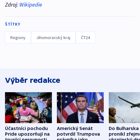
Zdroj:
Wikipedie
ŠTÍTKY
Regiony
Jihomoravský kraj
ČT24
Výběr redakce
Účastníci pochodu
Americký Senát
Do Bulharska
Pride upozorňují na
potvrdil Trumpova
pronikl zřejm
trvající nerovnosti i
právníka jako
ukrajinský dr