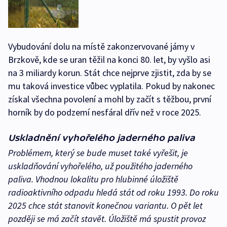
Vybudování dolu na místě zakonzervované jámy v
Brzkově, kde se uran těžil na konci 80. let, by vyšlo asi
na 3 miliardy korun. Stát chce nejprve zjistit, zda by se
mu taková investice vůbec vyplatila. Pokud by nakonec
získal všechna povolení a mohl by začít s těžbou, první
horník by do podzemí nesfáral dřív než v roce 2025.
Uskladnění vyhořelého jaderného paliva
Problémem, který se bude muset také vyřešit, je
uskladňování vyhořelého, už použitého jaderného
paliva. Vhodnou lokalitu pro hlubinné úložiště
radioaktivního odpadu hledá stát od roku 1993. Do roku
2025 chce stát stanovit konečnou variantu. O pět let
později se má začít stavět. Úložiště má spustit provoz