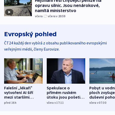
Hejtmani řeší chybějící peníze na
opravu silnic. Jsou nenárokové,
namítá ministerstvo
včera
včera v 20:59
Evropský pohled
ČT24 každý den vybírá z obsahu publikovaného evropskými
veřejnými médii, členy Eurovize.
Falešní „lékaři“
Spekulace o
Pobyt u vodn
vytvoření AI šíří
přímém ruském
ploch zvyšuje
mezi staršími
útoku jsou pošetilé,
duševní poho
Poláky nebezpečné
míní estonský
ukázala
před 16
h
včera v 17:11
včera v 07:30
zdravotní rady
bezpečnostní
mezinárodní 
expert