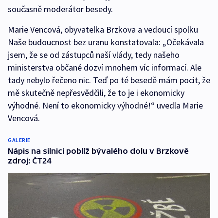
současně moderátor besedy.
Marie Vencová, obyvatelka Brzkova a vedoucí spolku
Naše budoucnost bez uranu konstatovala: „Očekávala
jsem, že se od zástupců naší vlády, tedy našeho
ministerstva občané dozví mnohem víc informací. Ale
tady nebylo řečeno nic. Teď po té besedě mám pocit, že
mě skutečně nepřesvědčili, že to je i ekonomicky
výhodné. Není to ekonomicky výhodné!“ uvedla Marie
Vencová.
GALERIE
Nápis na silnici poblíž bývalého dolu v Brzkově
zdroj: ČT24