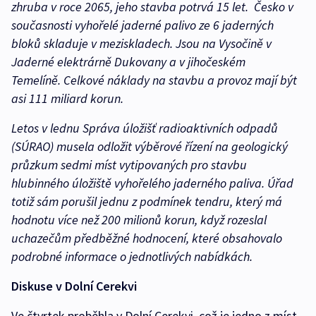
zhruba v roce 2065, jeho stavba potrvá 15 let. Česko v
současnosti vyhořelé jaderné palivo ze 6 jaderných
bloků skladuje v meziskladech. Jsou na Vysočině v
Jaderné elektrárně Dukovany a v jihočeském
Temelíně. Celkové náklady na stavbu a provoz mají být
asi 111 miliard korun.
Letos v lednu Správa úložišť radioaktivních odpadů
(SÚRAO) musela odložit výběrové řízení na geologický
průzkum sedmi míst vytipovaných pro stavbu
hlubinného úložiště vyhořelého jaderného paliva. Úřad
totiž sám porušil jednu z podmínek tendru, který má
hodnotu více než 200 milionů korun, když rozeslal
uchazečům předběžné hodnocení, které obsahovalo
podrobné informace o jednotlivých nabídkách.
Diskuse v Dolní Cerekvi
Ve čtvrtek proběhla v Dolní Cerekvi, což je jedno z míst,