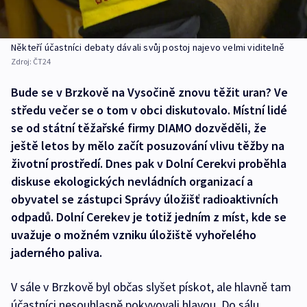
Někteří účastníci debaty dávali svůj postoj najevo velmi viditelně
Zdroj:
ČT24
Bude se v Brzkově na Vysočině znovu těžit uran? Ve
středu večer se o tom v obci diskutovalo. Místní lidé
se od státní těžařské firmy DIAMO dozvěděli, že
ještě letos by mělo začít posuzování vlivu těžby na
životní prostředí. Dnes pak v Dolní Cerekvi proběhla
diskuse ekologických nevládních organizací a
obyvatel se zástupci Správy úložišť radioaktivních
odpadů. Dolní Cerekev je totiž jedním z míst, kde se
uvažuje o možném vzniku úložiště vyhořelého
jaderného paliva.
V sále v Brzkově byl občas slyšet pískot, ale hlavně tam
účastníci nesouhlasně pokyvovali hlavou. Do sálu