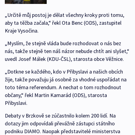
„Určitě můj postoj je dělat všechny kroky proti tomu,
aby ta těžba začala,“ řekl Ota Benc (ODS), zastupitel
Kraje Vysočina.
„Myslím, že stejně vláda bude rozhodovat o nás bez
nás, takže stejně ten náš názor nebude chtít ani slyšet,“
uvedl Josef Málek (KDU-ČSL), starosta obce Věžnice.
„Dotkne se každého, kdo v Přibyslavi a našich obcích
žije, takže považuju já osobně za vhodné uspořádat na
toto téma referendum. A nechat o tom rozhodnout
občany,“ řekl Martin Kamarád (ODS), starosta
Přibyslavi.
Debaty v Brzkově se zúčastnilo kolem 200 lidí. Na
dotazy jim odpovídali převážně zástupci státního
podniku DIAMO. Naopak představitelé ministerstva