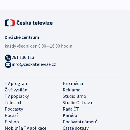
Divácké centrum
každý všední den:
8:00—16:00 hodin
261 136 113
info@ceskatelevize.cz
TV program
Pro média
Živé vysílání
Reklama
TV poplatky
Studio Brno
Teletext
Studio Ostrava
Podcasty
Rada ČT
Počasí
Kariéra
E-shop
Podávání námětů
Mobilní a TV aplikace
Časté dotazy