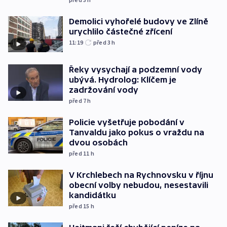
Demolici vyhořelé budovy ve Zlíně
urychlilo částečné zřícení
11:19
před 3
h
Řeky vysychají a podzemní vody
ubývá. Hydrolog: Klíčem je
zadržování vody
před 7
h
Policie vyšetřuje pobodání v
Tanvaldu jako pokus o vraždu na
dvou osobách
před 11
h
V Krchlebech na Rychnovsku v říjnu
obecní volby nebudou, nesestavili
kandidátku
před 15
h