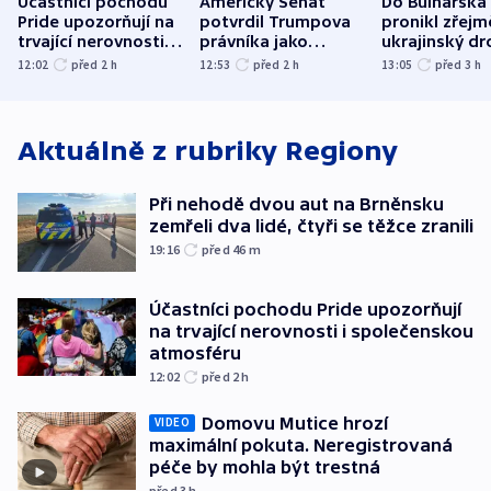
Účastníci pochodu
Americký Senát
Do Bulharska
Pride upozorňují na
potvrdil Trumpova
pronikl zřejm
trvající nerovnosti i
právníka jako
ukrajinský dr
společenskou
ministra
explodoval k
12:02
před 2
h
12:53
před 2
h
13:05
před 3
h
atmosféru
spravedlnosti
od plynovod
Aktuálně z rubriky
Regiony
Při nehodě dvou aut na Brněnsku
zemřeli dva lidé, čtyři se těžce zranili
19:16
před 46
m
Účastníci pochodu Pride upozorňují
na trvající nerovnosti i společenskou
atmosféru
12:02
před 2
h
Domovu Mutice hrozí
VIDEO
maximální pokuta. Neregistrovaná
péče by mohla být trestná
před 3
h