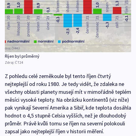
Říjen byl průměrný
Zdroj:
ČT24
Z pohledu celé zeměkoule byl tento říjen čtvrtý
nejteplejší od roku 1980. Je tedy vidět, že zdaleka ne
všechny oblasti planety musejí mít v mimořádně teplém
měsíci vysoké teploty. Na obrázku kontinentů (viz níže)
pak vynikají Severní Amerika a Sibiř, kde teplota dosáhla
hodnot o 4,5 stupně Celsia vyšších, než je dlouhodobý
průměr. Právě kvůli tomu se říjen na severní polokouli
zapsal jako nejteplejší říjen v historii měření.