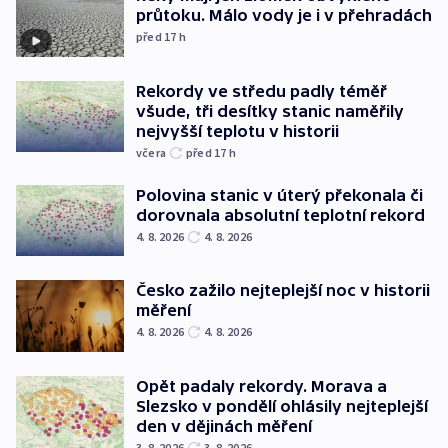
průtoku. Málo vody je i v přehradách
před 17
h
Rekordy ve středu padly téměř
všude, tři desítky stanic naměřily
nejvyšší teplotu v historii
včera
před 17
h
Polovina stanic v úterý překonala či
dorovnala absolutní teplotní rekord
4. 8. 2026
4. 8. 2026
Česko zažilo nejteplejší noc v historii
měření
4. 8. 2026
4. 8. 2026
Opět padaly rekordy. Morava a
Slezsko v pondělí ohlásily nejteplejší
den v dějinách měření
3. 8. 2026
3. 8. 2026