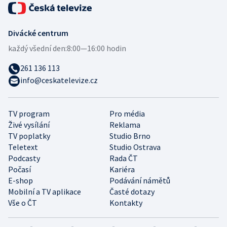
Divácké centrum
každý všední den:
8:00—16:00 hodin
261 136 113
info@ceskatelevize.cz
TV program
Pro média
Živé vysílání
Reklama
TV poplatky
Studio Brno
Teletext
Studio Ostrava
Podcasty
Rada ČT
Počasí
Kariéra
E-shop
Podávání námětů
Mobilní a TV aplikace
Časté dotazy
Vše o ČT
Kontakty