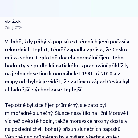
obrázek
Zdroj:
ČT24
V době, kdy přibývá popisů extrémních jevů počasí a
rekordních teplot, téměř zapadla zpráva, že Česko
má za sebou teplotně docela normální říjen. Jeho
hodnoty se podle klimatického zpracování přiblížily
na jednu desetinu k normálu let 1981 až 2010 a z
mapy odchylek je vidět, že zatímco západ Česka byl
chladnější, východ zase teplejší.
Teplotně byl sice říjen průměrný, ale zato byl
mimořádně slunečný. Slunce nasvítilo na jižní Moravě i
víc než dvě stě hodin, takže moravské hrozny dostaly
na poslední chvíli bohatý přísun slunečních paprsků.
Výrazně nad průměrem byly ovšem všechny kraje v