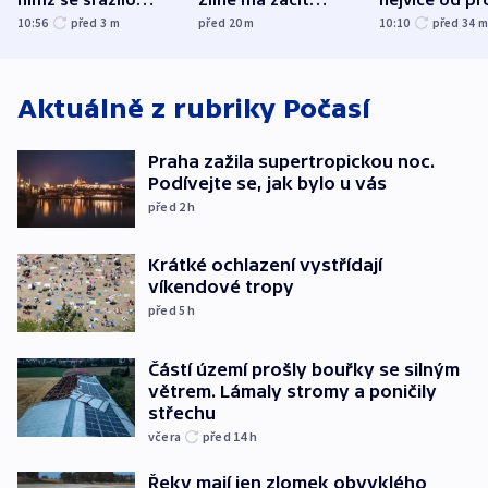
nímž se srazilo
Zlíně má začít
nejvíce od pr
letadlo u lipského
odpoledne
10:56
před 3
m
před 20
m
10:10
před 34
letiště
Aktuálně z rubriky
Počasí
Praha zažila supertropickou noc.
Podívejte se, jak bylo u vás
před 2
h
Krátké ochlazení vystřídají
víkendové tropy
před 5
h
Částí území prošly bouřky se silným
větrem. Lámaly stromy a poničily
střechu
včera
před 14
h
Řeky mají jen zlomek obvyklého