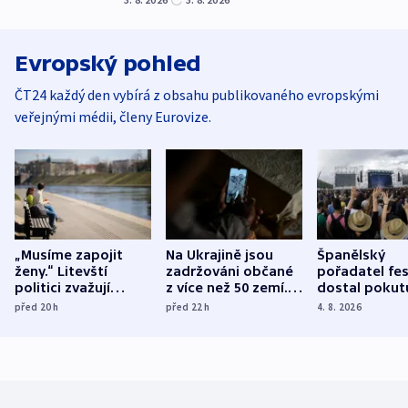
Evropský pohled
ČT24 každý den vybírá z obsahu publikovaného evropskými
veřejnými médii, členy Eurovize.
„Musíme zapojit
Na Ukrajině jsou
Španělský
ženy.“ Litevští
zadržováni občané
pořadatel fes
politici zvažují
z více než 50 zemí.
dostal pokut
dohodu o
Bojovali na straně
nekalé prakti
před 20
h
před 22
h
4. 8. 2026
demografii
Ruska