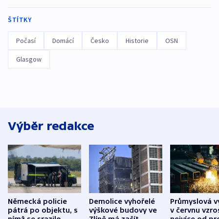
ŠTÍTKY
Počasí
Domácí
Česko
Historie
OSN
Glasgow
Výběr redakce
Německá policie
Demolice vyhořelé
Průmyslová v
pátrá po objektu, s
výškové budovy ve
v červnu vzro