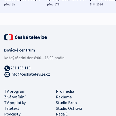
ukázala
různých zemí
dohodu o
před 1
h
před 17
h
5. 8. 2026
mezinárodní studie
demografii
Divácké centrum
každý všední den:
8:00—16:00 hodin
261 136 113
info@ceskatelevize.cz
TV program
Pro média
Živé vysílání
Reklama
TV poplatky
Studio Brno
Teletext
Studio Ostrava
Podcasty
Rada ČT