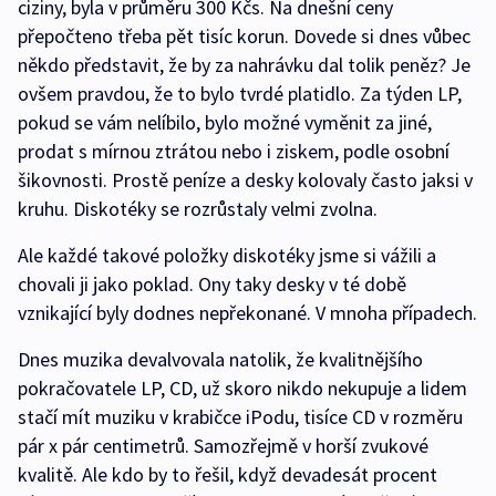
ciziny, byla v průměru 300 Kčs. Na dnešní ceny
přepočteno třeba pět tisíc korun. Dovede si dnes vůbec
někdo představit, že by za nahrávku dal tolik peněz? Je
ovšem pravdou, že to bylo tvrdé platidlo. Za týden LP,
pokud se vám nelíbilo, bylo možné vyměnit za jiné,
prodat s mírnou ztrátou nebo i ziskem, podle osobní
šikovnosti. Prostě peníze a desky kolovaly často jaksi v
kruhu. Diskotéky se rozrůstaly velmi zvolna.
Ale každé takové položky diskotéky jsme si vážili a
chovali ji jako poklad. Ony taky desky v té době
vznikající byly dodnes nepřekonané. V mnoha případech.
Dnes muzika devalvovala natolik, že kvalitnějšího
pokračovatele LP, CD, už skoro nikdo nekupuje a lidem
stačí mít muziku v krabičce iPodu, tisíce CD v rozměru
pár x pár centimetrů. Samozřejmě v horší zvukové
kvalitě. Ale kdo by to řešil, když devadesát procent