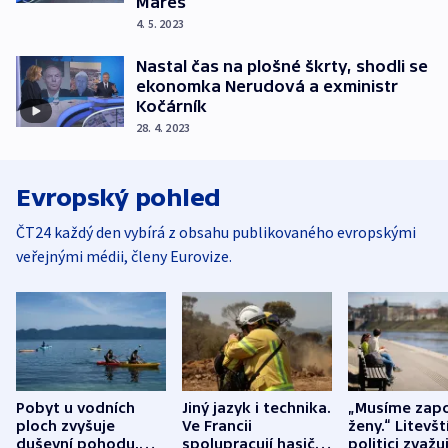
Mareš
4. 5. 2023
Nastal čas na plošné škrty, shodli se
ekonomka Nerudová a exministr
Kočárník
28. 4. 2023
Evropský pohled
ČT24 každý den vybírá z obsahu publikovaného evropskými
veřejnými médii, členy Eurovize.
Pobyt u vodních
Jiný jazyk i technika.
„Musíme zapo
ploch zvyšuje
Ve Francii
ženy.“ Litevšt
duševní pohodu,
spolupracují hasiči z
politici zvažuj