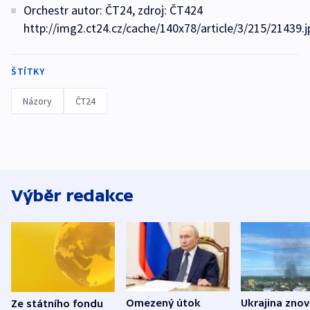
Orchestr autor: ČT24, zdroj: ČT424
http://img2.ct24.cz/cache/140x78/article/3/215/21439.j
ŠTÍTKY
Názory
ČT24
Výběr redakce
Omezený útok
Ukrajina zno
Ze státního fondu