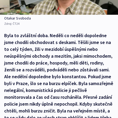
Otakar Svoboda
Zdroj:
ČT24
Byla to zvláštní doba. Neděli co neděli dopoledne
jsme chodili obchodovat s deskami. Těšili jsme se na
to celý týden, žili v mezidobí úspěšnými nebo
neúspěšnými obchody a mezitím, jaksi mimochodem,
jsme chodili do práce, hospody, měli děti, rodiny,
ženili se a rozváděli, podváděli nebo zůstávali sami.
Ale nedělní dopoledne bylo konstantou. Pokud jsme
byli v Praze, šlo se na burzu elpíček. Byla samozřejmě
nelegální, komunistická policie ji pečlivě
monitorovala a čas od času rozháněla. Přesné zadání
policie jsem nikdy úplně nepochopil. Kdyby skutečně
chtěli, mohli burzu zničit. Byla na veřejném místě, a
to se vždy dalo ze všech stran obklíčit a lidem třeba