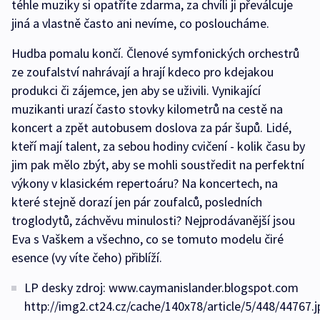
téhle muziky si opatříte zdarma, za chvíli ji převálcuje
jiná a vlastně často ani nevíme, co posloucháme.
Hudba pomalu končí. Členové symfonických orchestrů
ze zoufalství nahrávají a hrají kdeco pro kdejakou
produkci či zájemce, jen aby se uživili. Vynikající
muzikanti urazí často stovky kilometrů na cestě na
koncert a zpět autobusem doslova za pár šupů. Lidé,
kteří mají talent, za sebou hodiny cvičení - kolik času by
jim pak mělo zbýt, aby se mohli soustředit na perfektní
výkony v klasickém repertoáru? Na koncertech, na
které stejně dorazí jen pár zoufalců, posledních
troglodytů, záchvěvu minulosti? Nejprodávanější jsou
Eva s Vaškem a všechno, co se tomuto modelu čiré
esence (vy víte čeho) přiblíží.
LP desky zdroj: www.caymanislander.blogspot.com
http://img2.ct24.cz/cache/140x78/article/5/448/44767.j