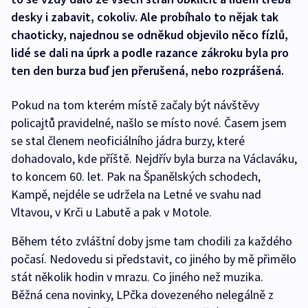
desky i zabavit, cokoliv. Ale probíhalo to nějak tak
chaoticky, najednou se odněkud objevilo něco fízlů,
lidé se dali na úprk a podle razance zákroku byla pro
ten den burza buď jen přerušená, nebo rozprášená.
Pokud na tom kterém místě začaly být návštěvy
policajtů pravidelné, našlo se místo nové. Časem jsem
se stal členem neoficiálního jádra burzy, které
dohadovalo, kde příště. Nejdřív byla burza na Václaváku,
to koncem 60. let. Pak na Španělských schodech,
Kampě, nejdéle se udržela na Letné ve svahu nad
Vltavou, v Krči u Labutě a pak v Motole.
Během této zvláštní doby jsme tam chodili za každého
počasí. Nedovedu si představit, co jiného by mě přimělo
stát několik hodin v mrazu. Co jiného než muzika.
Běžná cena novinky, LPčka dovezeného nelegálně z