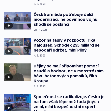
9. 8. 2023
Česká armáda potřebuje další
modernizaci, ne povinnou vojnu,
shodli se poslanci
28. 7. 2023
Pozor na fauly v rozpočtu, říká
Kalousek. Schodek 295 miliard se
nepodaří udržet, míní Pilný
4. 7. 2023
Dějiny se mají připomínat pomocí
osudů a hodnot, ne v monstrózním
hávu betonových pomníků, říká
Kroupa
8. 5. 2023
Společnost se radikalizuje. Česko je
na tom však lépe než řada jiných
zemí, míní bezpečnostní expert