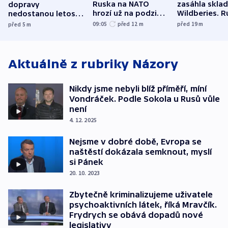
Ruska na NATO
zasáhla skla
dopravy
hrozí už na podzim,
Wildberies. 
nedostanou letos
varují tajné služby
útočili v Cha
kraje na silnice ani
09:05
před 12
m
před 19
m
před 5
m
USA
oblasti
korunu, řekl Půta
Aktuálně z rubriky
Názory
Nikdy jsme nebyli blíž příměří, míní
Vondráček. Podle Sokola u Rusů vůle
není
4. 12. 2025
Nejsme v dobré době, Evropa se
naštěstí dokázala semknout, myslí
si Pánek
20. 10. 2023
Zbytečně kriminalizujeme uživatele
psychoaktivních látek, říká Mravčík.
Frydrych se obává dopadů nové
legislativy