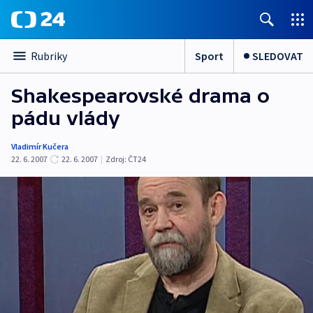
Sport
SLEDOVAT
Rubriky
Shakespearovské drama o
pádu vlády
Vladimír Kučera
22. 6. 2007
22. 6. 2007
|
Zdroj:
ČT24