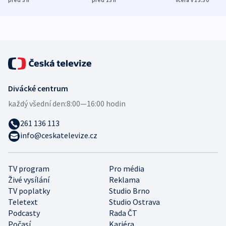
bezpečnostní
mezinárodní studie
expert
Divácké centrum
každý všední den:
8:00—16:00 hodin
261 136 113
info@ceskatelevize.cz
TV program
Pro média
Živé vysílání
Reklama
TV poplatky
Studio Brno
Teletext
Studio Ostrava
Podcasty
Rada ČT
Počasí
Kariéra