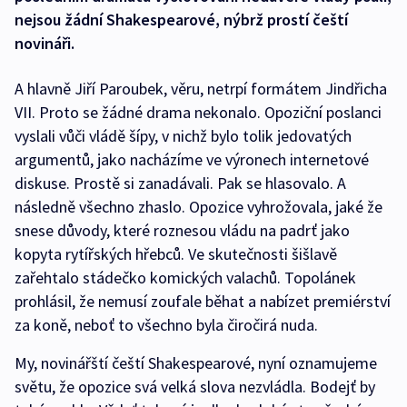
nejsou žádní Shakespearové, nýbrž prostí čeští
novináři.
A hlavně Jiří Paroubek, věru, netrpí formátem Jindřicha
VII. Proto se žádné drama nekonalo. Opoziční poslanci
vyslali vůči vládě šípy, v nichž bylo tolik jedovatých
argumentů, jako nacházíme ve výronech internetové
diskuse. Prostě si zanadávali. Pak se hlasovalo. A
následně všechno zhaslo. Opozice vyhrožovala, jaké že
snese důvody, které roznesou vládu na padrť jako
kopyta rytířských hřebců. Ve skutečnosti šišlavě
zařehtalo stádečko komických valachů. Topolánek
prohlásil, že nemusí zoufale běhat a nabízet premiérství
za koně, neboť to všechno byla čiročirá nuda.
My, novinářští čeští Shakespearové, nyní oznamujeme
světu, že opozice svá velká slova nezvládla. Bodejť by