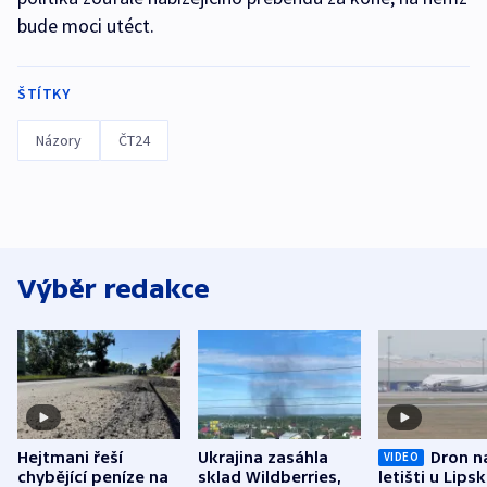
bude moci utéct.
ŠTÍTKY
Názory
ČT24
Výběr redakce
Hejtmani řeší
Ukrajina zasáhla
Dron n
VIDEO
chybějící peníze na
sklad Wildberries,
letišti u Lips