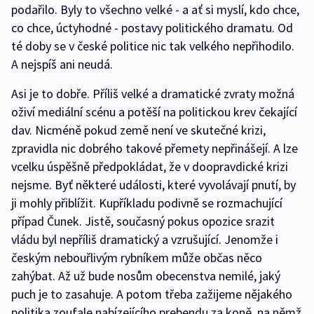
podařilo. Byly to všechno velké - a ať si myslí, kdo chce,
co chce, úctyhodné - postavy politického dramatu. Od
té doby se v české politice nic tak velkého nepřihodilo.
A nejspíš ani neudá.
Asi je to dobře. Příliš velké a dramatické zvraty možná
oživí mediální scénu a potěší na politickou krev čekající
dav. Nicméně pokud země není ve skutečné krizi,
zpravidla nic dobrého takové přemety nepřinášejí. A lze
vcelku úspěšně předpokládat, že v doopravdické krizi
nejsme. Byť některé události, které vyvolávají pnutí, by
ji mohly přiblížit. Kupříkladu podivně se rozmachující
případ Čunek. Jistě, současný pokus opozice srazit
vládu byl nepříliš dramatický a vzrušující. Jenomže i
českým nebouřlivým rybníkem může občas něco
zahýbat. Až už bude nosům obecenstva nemilé, jaký
puch je to zasahuje. A potom třeba zažijeme nějakého
politika zoufale nabízejícího prebendu za koně, na němž