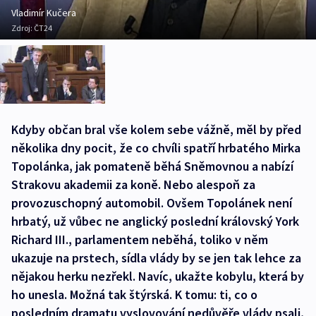
Vladimír Kučera
Zdroj:
ČT24
Kdyby občan bral vše kolem sebe vážně, měl by před
několika dny pocit, že co chvíli spatří hrbatého Mirka
Topolánka, jak pomateně běhá Sněmovnou a nabízí
Strakovu akademii za koně. Nebo alespoň za
provozuschopný automobil. Ovšem Topolánek není
hrbatý, už vůbec ne anglický poslední královský York
Richard III., parlamentem neběhá, toliko v něm
ukazuje na prstech, sídla vlády by se jen tak lehce za
nějakou herku nezřekl. Navíc, ukažte kobylu, která by
ho unesla. Možná tak štýrská. K tomu: ti, co o
posledním dramatu vyslovování nedůvěře vlády psali,