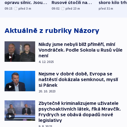
opravu silnic. Jsou
Rusové útočili na
skoro kilo trh
nenárokové, namítá
trh, hasiče či
indicie ukazuj
09:15
před 3
m
09:02
před 23
m
před 31
m
ministerstvo
stadion
Rusko
Aktuálně z rubriky
Názory
Nikdy jsme nebyli blíž příměří, míní
Vondráček. Podle Sokola u Rusů vůle
není
4. 12. 2025
Nejsme v dobré době, Evropa se
naštěstí dokázala semknout, myslí
si Pánek
20. 10. 2023
Zbytečně kriminalizujeme uživatele
psychoaktivních látek, říká Mravčík.
Frydrych se obává dopadů nové
legislativy
9. 8. 2023