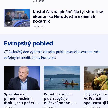
4. 5. 2023
Nastal čas na plošné škrty, shodli se
ekonomka Nerudová a exministr
Kočárník
28. 4. 2023
Evropský pohled
ČT24 každý den vybírá z obsahu publikovaného evropskými
veřejnými médii, členy Eurovize.
Spekulace o
Pobyt u vodních
Jiný jazyk i t
přímém ruském
ploch zvyšuje
Ve Francii
útoku jsou pošetilé,
duševní pohodu,
spolupracují h
míní estonský
ukázala
různých zemí
před 3
h
před 13
h
včera v 15:30