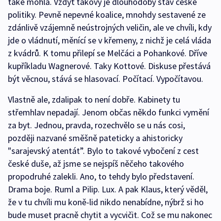
také mohla. Vždyť takový je dlouhodobý stav české
politiky. Pevně nepevné koalice, mnohdy sestavené ze
zdánlivě vzájemně neústrojných veličin, ale ve chvíli, kdy
jde o vládnutí, měnící se v křemeny, z nichž je celá vláda
z kvádrů. K tomu přilepí se Melčáci a Pohankové. Dříve
kupříkladu Wagnerové. Taky Kottové. Diskuse přestává
být věcnou, stává se hlasovací. Počítací. Vypočítavou.
Vlastně ale, zdalipak to není dobře. Kabinety tu
střemhlav nepadají. Jenom občas někdo funkci vymění
za byt. Jednou, pravda, rozechvělo se u nás cosi,
později nazvané směšně pateticky a ahistoricky
"sarajevský atentát”. Bylo to takové vybočení z cest
české duše, až jsme se nejspíš něčeho takového
propodruhé zalekli. Ano, to tehdy bylo představení.
Drama boje. Ruml a Pilip. Lux. A pak Klaus, který věděl,
že v tu chvíli mu koně-lid nikdo nenabídne, nýbrž si ho
bude muset pracně chytit a vycvičit. Což se mu nakonec