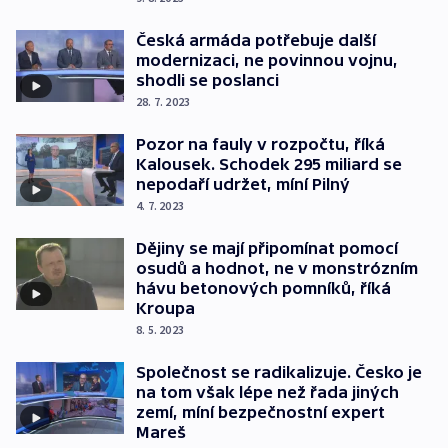
Česká armáda potřebuje další
modernizaci, ne povinnou vojnu,
shodli se poslanci
28. 7. 2023
Pozor na fauly v rozpočtu, říká
Kalousek. Schodek 295 miliard se
nepodaří udržet, míní Pilný
4. 7. 2023
Dějiny se mají připomínat pomocí
osudů a hodnot, ne v monstrózním
hávu betonových pomníků, říká
Kroupa
8. 5. 2023
Společnost se radikalizuje. Česko je
na tom však lépe než řada jiných
zemí, míní bezpečnostní expert
Mareš