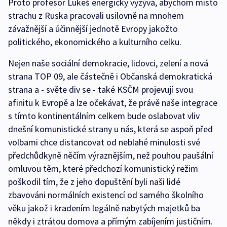
Proto profesor Lukeš energicky vyzývá, abychom místo
strachu z Ruska pracovali usilovně na mnohem
závažnější a účinnější jednotě Evropy jakožto
politického, ekonomického a kulturního celku.
Nejen naše sociální demokracie, lidovci, zelení a nová
strana TOP 09, ale částečně i Občanská demokratická
strana a - světe div se - také KSČM projevují svou
afinitu k Evropě a lze očekávat, že právě naše integrace
s tímto kontinentálním celkem bude oslabovat vliv
dnešní komunistické strany u nás, která se aspoň před
volbami chce distancovat od neblahé minulosti své
předchůdkyně něčím výraznějším, než pouhou paušální
omluvou těm, které předchozí komunistický režim
poškodil tím, že z jeho dopuštění byli naši lidé
zbavováni normálních existencí od samého školního
věku jakož i kradením legálně nabytých majetků ba
někdy i ztrátou domova a přímým zabíjením justičním.