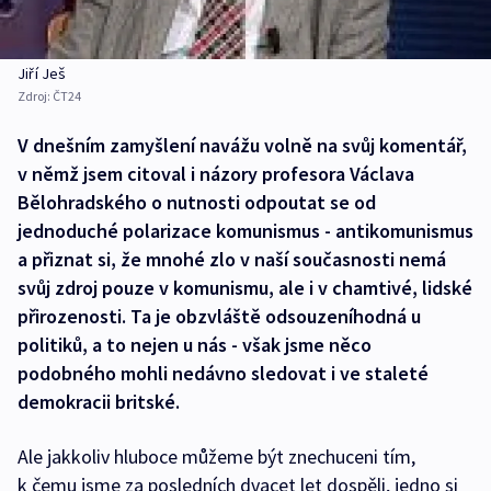
Jiří Ješ
Zdroj:
ČT24
V dnešním zamyšlení navážu volně na svůj komentář,
v němž jsem citoval i názory profesora Václava
Bělohradského o nutnosti odpoutat se od
jednoduché polarizace komunismus - antikomunismus
a přiznat si, že mnohé zlo v naší současnosti nemá
svůj zdroj pouze v komunismu, ale i v chamtivé, lidské
přirozenosti. Ta je obzvláště odsouzeníhodná u
politiků, a to nejen u nás - však jsme něco
podobného mohli nedávno sledovat i ve staleté
demokracii britské.
Ale jakkoliv hluboce můžeme být znechuceni tím,
k čemu jsme za posledních dvacet let dospěli, jedno si