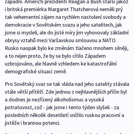
západní. Američtí prezidenti Reagan a Bush starší jakož
i britská premiérka Margaret Thatcherová neměli prý
tak vehementní zájem na rychlém nastolení svobody a
demokracie v Sovětském svazu a jeho satelitech, jak
jsme si mysleli, ale do jisté míry jim vyhovovaly základní
obrysy vztahů mezi Varšavskou smlouvou a NATO.
Rusko naopak bylo ke změnám tlačeno mnohem silněji,
a to nejen proto, že by se bylo cítilo Západem
uzbrojováno, ale hlavně vzhledem ke katastrofální
demografické situaci země.
Pro Sovětský svaz se tak vláda nad jeho satelity stávala
stále větší přítěží. Zde jednou z nejhlavnějších příčin byl
a dodnes je nezřízený alkoholismus a vysoká
potratovost, což - jak jsme i tento týden slyšeli - za
posledních několik desetiletí snížilo ruskou pracovní a
jistěže i brannou potenci.