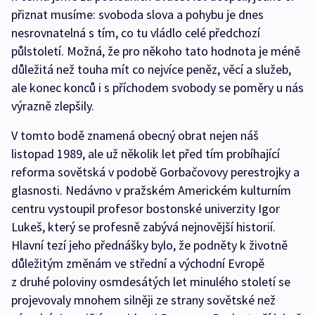
přiznat musíme: svoboda slova a pohybu je dnes
nesrovnatelná s tím, co tu vládlo celé předchozí
půlstoletí. Možná, že pro někoho tato hodnota je méně
důležitá než touha mít co nejvíce peněz, věcí a služeb,
ale konec konců i s příchodem svobody se poměry u nás
výrazně zlepšily.
V tomto bodě znamená obecný obrat nejen náš
listopad 1989, ale už několik let před tím probíhající
reforma sovětská v podobě Gorbačovovy perestrojky a
glasnosti. Nedávno v pražském Americkém kulturním
centru vystoupil profesor bostonské univerzity Igor
Lukeš, který se profesně zabývá nejnovější historií.
Hlavní tezí jeho přednášky bylo, že podněty k životně
důležitým změnám ve střední a východní Evropě
z druhé poloviny osmdesátých let minulého století se
projevovaly mnohem silněji ze strany sovětské než