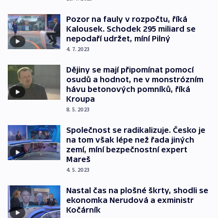
Pozor na fauly v rozpočtu, říká
Kalousek. Schodek 295 miliard se
nepodaří udržet, míní Pilný
4. 7. 2023
Dějiny se mají připomínat pomocí
osudů a hodnot, ne v monstrózním
hávu betonových pomníků, říká
Kroupa
8. 5. 2023
Společnost se radikalizuje. Česko je
na tom však lépe než řada jiných
zemí, míní bezpečnostní expert
Mareš
4. 5. 2023
Nastal čas na plošné škrty, shodli se
ekonomka Nerudová a exministr
Kočárník