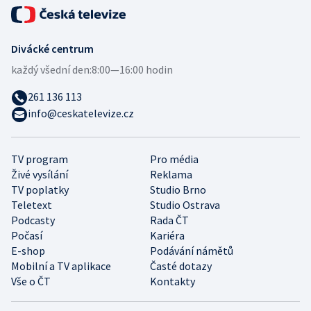
Divácké centrum
každý všední den:
8:00—16:00 hodin
261 136 113
info@ceskatelevize.cz
TV program
Pro média
Živé vysílání
Reklama
TV poplatky
Studio Brno
Teletext
Studio Ostrava
Podcasty
Rada ČT
Počasí
Kariéra
E-shop
Podávání námětů
Mobilní a TV aplikace
Časté dotazy
Vše o ČT
Kontakty