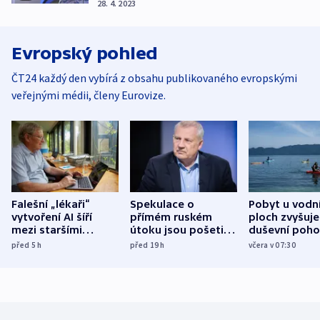
28. 4. 2023
Evropský pohled
ČT24 každý den vybírá z obsahu publikovaného evropskými
veřejnými médii, členy Eurovize.
Falešní „lékaři“
Spekulace o
Pobyt u vodn
vytvoření AI šíří
přímém ruském
ploch zvyšuje
mezi staršími
útoku jsou pošetilé,
duševní poho
Poláky nebezpečné
míní estonský
ukázala
před 5
h
před 19
h
včera v 07:30
zdravotní rady
bezpečnostní
mezinárodní 
expert