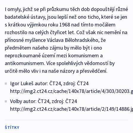
I omyly, jichž se při průzkumu těch dob dopouštějí různé
badatelské ústavy, jsou lepší než ono ticho, které se jen
s krátkou výjimkou roku 1968 nad tímto močálem
rozhostilo na celých čtyřicet let. Což však nic nemění na
přínosné myšlence Václava Bělohradského, že
předmětem našeho zájmu by mělo být i ono
neprozkoumané území mezi komunismem a
antikomunismem. Více spolehlivých vědomostí by
určitě mělo vliv i na naše názory a přesvědčení.
Igor Lukeš autor: ČT24, zdroj: ČT24
http://img2.ct24.cz/cache/140x78/article/4/303/30203.g
Volby autor: ČT24, zdroj: ČT24
http://img2.ct24.cz/cache/140x78/article/2/149/14886.j
ŠTÍTKY