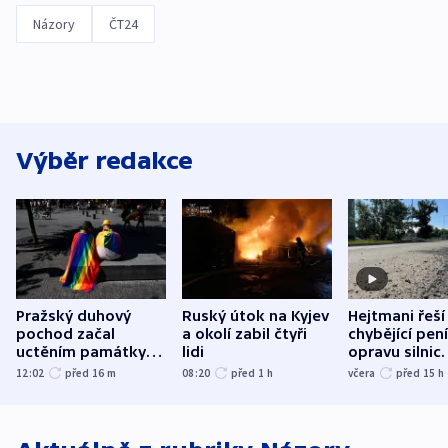
Názory
ČT24
Výběr redakce
Pražský duhový
Ruský útok na Kyjev
Hejtmani řeší
pochod začal
a okolí zabil čtyři
chybějící pen
uctěním památky
lidi
opravu silnic.
obětí berlínského
nenárokové, 
12:02
před 16
m
08:20
před 1
h
včera
před 15
h
útoku
ministerstvo