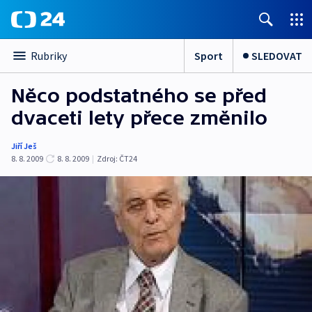
Sport
SLEDOVAT
Rubriky
Něco podstatného se před
dvaceti lety přece změnilo
Jiří Ješ
8. 8. 2009
8. 8. 2009
|
Zdroj:
ČT24