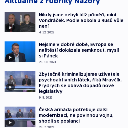
Aktuálně z rubriky
Názory
Nikdy jsme nebyli blíž příměří, míní
Vondráček. Podle Sokola u Rusů vůle
není
4. 12. 2025
Nejsme v dobré době, Evropa se
naštěstí dokázala semknout, myslí
si Pánek
20. 10. 2023
Zbytečně kriminalizujeme uživatele
psychoaktivních látek, říká Mravčík.
Frydrych se obává dopadů nové
legislativy
9. 8. 2023
Česká armáda potřebuje další
modernizaci, ne povinnou vojnu,
shodli se poslanci
28. 7. 2023