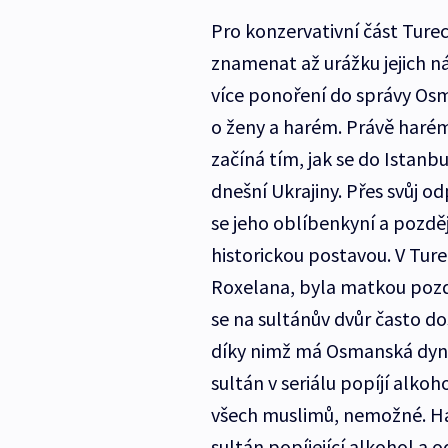
Pro konzervativní část Tur
znamenat až urážku jejich n
více ponoření do správy Osm
o ženy a harém. Právě harém t
začíná tím, jak se do Istanb
dnešní Ukrajiny. Přes svůj o
se jeho oblíbenkyní a pozdě
historickou postavou. V Tur
Roxelana, byla matkou pozděj
se na sultánův dvůr často d
díky nimž má Osmanská dynas
sultán v seriálu popíjí alkoho
všech muslimů, nemožné. Ha
sultán popíjející alkohol a 