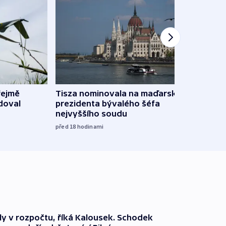
řejmě
Tisza nominovala na maďarského
Ruský
doval
prezidenta bývalého šéfa
čtyři 
nejvyššího soudu
včera
před 18
hodinami
ly v rozpočtu, říká Kalousek. Schodek