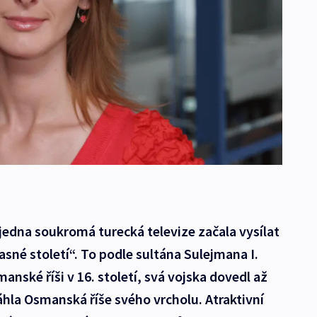
 jedna soukromá turecká televize začala vysílat
asné století“. To podle sultána Sulejmana I.
nské říši v 16. století, svá vojska dovedl až
áhla Osmanská říše svého vrcholu. Atraktivní