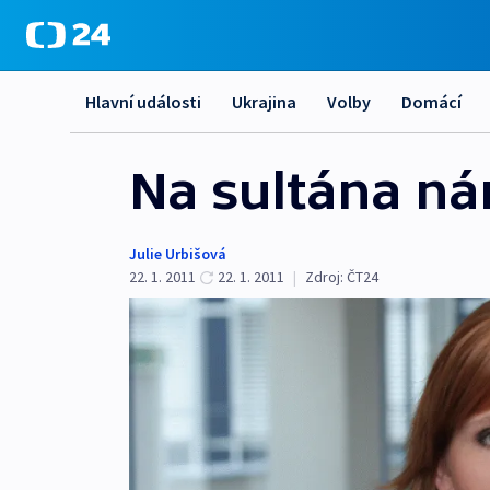
Hlavní události
Ukrajina
Volby
Domácí
Na sultána ná
Julie Urbišová
22. 1. 2011
22. 1. 2011
|
Zdroj:
ČT24