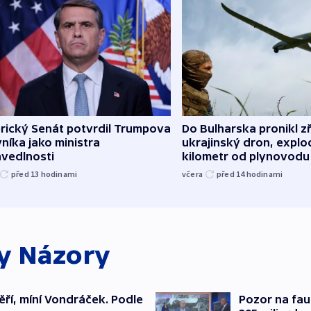
rický Senát potvrdil Trumpova
Do Bulharska pronikl z
níka jako ministra
ukrajinský dron, explo
avedlnosti
kilometr od plynovodu
před 13
hodinami
včera
před 14
hodinami
ky
Názory
měří, míní Vondráček. Podle
Pozor na fau