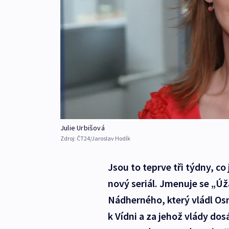
Julie Urbišová
Zdroj:
ČT24/Jaroslav Hodík
Jsou to teprve tři týdny, co
nový seriál. Jmenuje se „Úž
Nádherného, který vládl Osma
k Vídni a za jehož vlády dos