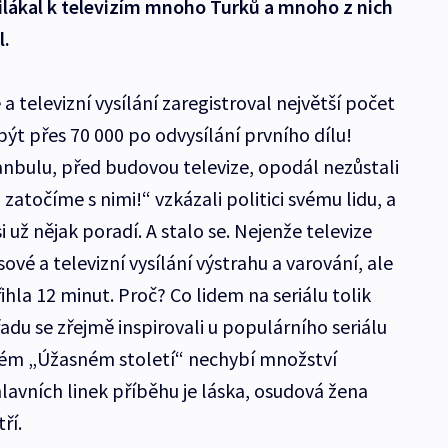
přilákal k televizím mnoho Turků a mnoho z nich
l.
a televizní vysílání zaregistroval největší počet
h být přes 70 000 po odvysílání prvního dílu!
tanbulu, před budovou televize, opodál nezůstali
, zatočíme s nimi!“ vzkázali politici svému lidu, a
u si už nějak poradí. A stalo se. Nejenže televize
ové a televizní vysílání výstrahu a varování, ale
řihla 12 minut. Proč? Co lidem na seriálu tolik
řadu se zřejmě inspirovali u populárního seriálu
ckém „Úžasném století“ nechybí množství
lavních linek příběhu je láska, osudová žena
ří.