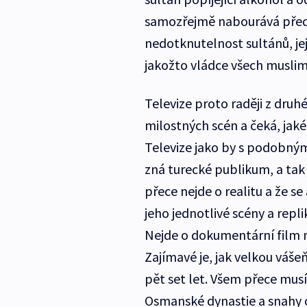
samozřejmě nabourává předst
nedotknutelnost sultánů, jej
jakožto vládce všech muslim
Televize proto raději z druh
milostných scén a čeká, jaké
Televize jako by s podobným
zná turecké publikum, a tak 
přece nejde o realitu a že se
jeho jednotlivé scény a repl
Nejde o dokumentární film n
Zajímavé je, jak velkou váše
pět set let. Všem přece musí
Osmanské dynastie a snahy o