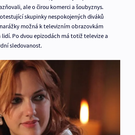
azňovali, ale o čirou komerci a šoubyznys.
otestující skupinky nespokojených diváků
té narážky možná k televizním obrazovkám
 lidí. Po dvou epizodách má totiž televize a
rdní sledovanost.