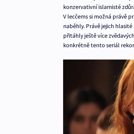
konzervativní islamisté zdůr
V lecčems si možná právě pr
naběhly. Právě jejich hlasi
přitáhly ještě více zvědavých
konkrétně tento seriál reko