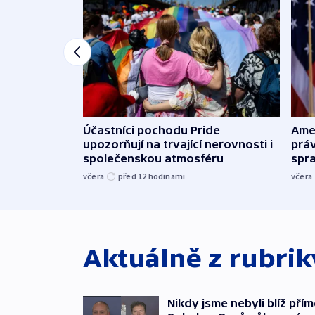
Účastníci pochodu Pride
Ame
upozorňují na trvající nerovnosti i
práv
společenskou atmosféru
spr
včera
před 12
hodinami
včera
Aktuálně z rubri
Nikdy jsme nebyli blíž pří