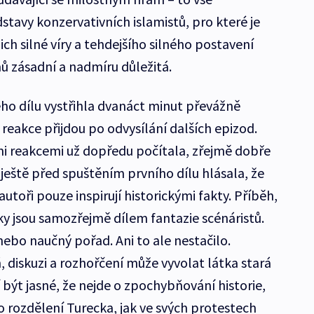
avy konzervativních islamistů, pro které je
ich silné víry a tehdejšího silného postavení
ů zásadní a nadmíru důležitá.
ého dílu vystřihla dvanáct minut převážně
 reakce přijdou po odvysílání dalších epizod.
i reakcemi už dopředu počítala, zřejmě dobře
ještě před spuštěním prvního dílu hlásala, že
 autoři pouze inspirují historickými fakty. Příběh,
iky jsou samozřejmě dílem fantazie scénáristů.
ebo naučný pořad. Ani to ale nestačilo.
ň, diskuzi a rozhořčení může vyvolat látka stará
 být jasné, že nejde o zpochybňování historie,
 rozdělení Turecka, jak ve svých protestech