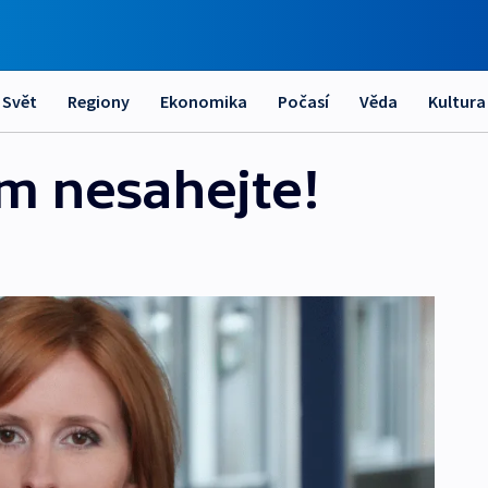
Svět
Regiony
Ekonomika
Počasí
Věda
Kultura
m nesahejte!