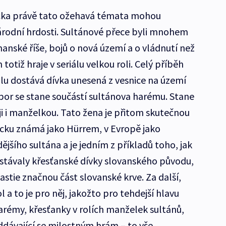
ecka právě tato ožehavá témata mohou
árodní hrdosti. Sultánové přece byli mnohem
anské říše, bojů o nová území a o vládnutí než
otiž hraje v seriálu velkou roli. Celý příběh
ulu dostává dívka unesená z vesnice na území
dpor se stane součástí sultánova harému. Stane
ji i manželkou. Tato žena je přitom skutečnou
ecku známá jako Hürrem, v Evropě jako
šího sultána a je jedním z příkladů toho, jak
ostávaly křesťanské dívky slovanského původu,
tie značnou část slovanské krve. Za další,
l a to je pro něj, jakožto pro tehdejší hlavu
rémy, křesťanky v rolích manželek sultánů,
oddávající se milostným hrám – to vše