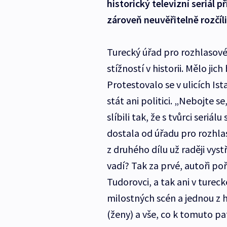
historický televizní seriál 
zároveň neuvěřitelně rozčíli
Turecký úřad pro rozhlasové 
stížností v historii. Mělo jic
Protestovalo se v ulicích Is
stát ani politici. „Nebojte se
slíbili tak, že s tvůrci seriál
dostala od úřadu pro rozhlas
z druhého dílu už raději vyst
vadí? Tak za prvé, autoři po
Tudorovci, a tak ani v ture
milostných scén a jednou z h
(ženy) a vše, co k tomuto pat