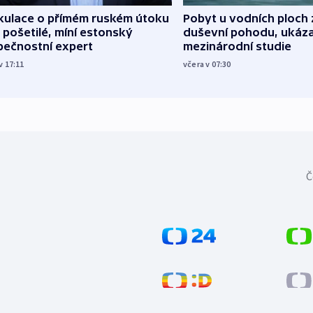
kulace o přímém ruském útoku
Pobyt u vodních ploch 
 pošetilé, míní estonský
duševní pohodu, ukáza
pečnostní expert
mezinárodní studie
v 17:11
včera v 07:30
Č