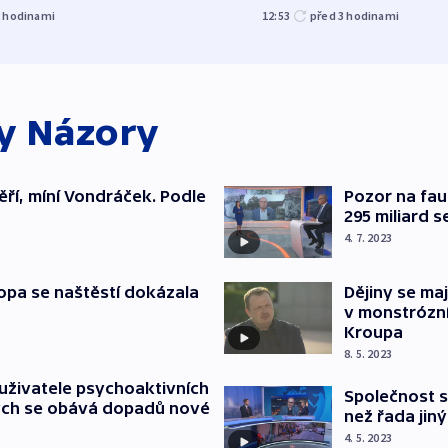
2
hodinami
12:53
před 3
hodinami
ky
Názory
měří, míní Vondráček. Podle
Pozor na fau
295 miliard s
4. 7. 2023
opa se naštěstí dokázala
Dějiny se ma
v monstrózn
Kroupa
8. 5. 2023
uživatele psychoaktivních
Společnost s
rych se obává dopadů nové
než řada jin
4. 5. 2023