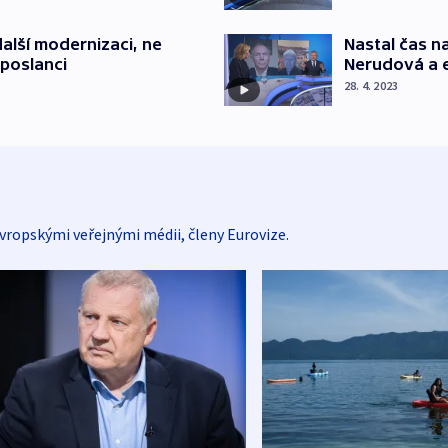
alší modernizaci, ne
Nastal čas n
 poslanci
Nerudová a e
28. 4. 2023
vropskými veřejnými médii, členy Eurovize.