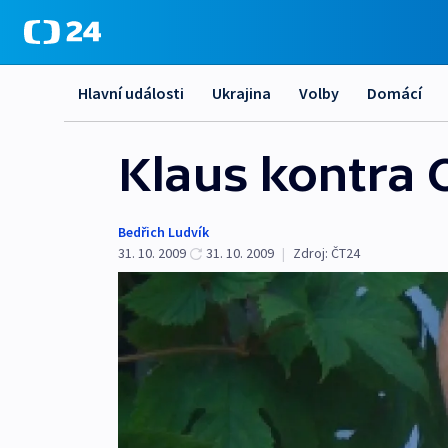
Hlavní události
Ukrajina
Volby
Domácí
Klaus kontra 
Bedřich Ludvík
31. 10. 2009
31. 10. 2009
|
Zdroj:
ČT24