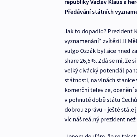
republiky Václav Klaus a he
Předávání státních vyznam
Jak to dopadlo? Prezident 
vyznamenání“ zvítězil!!! Měl
vulgo Ozzák byl sice hned za
share 26,5%. Zdá se mi, že s
velký divácký potenciál pana
státnosti, na vlnách stanice
komerční televize, ocenění a
v pohnuté době státu Čechů
dobrou zprávu – ještě stále j
víc náš reálný prezident ne
Jenom doufám, že se tak sta