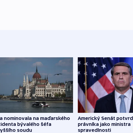
za nominovala na maďarského
Americký Senát potvrd
zidenta bývalého šéfa
právníka jako ministra
vyššího soudu
spravedlnosti