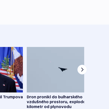
il Trumpova
Dron pronikl do bulharského
Ruský
vzdušného prostoru, explodoval
čtyři 
kilometr od plynovodu
08:20