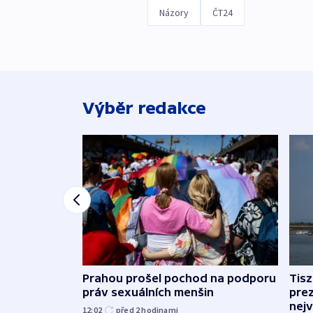
Názory
ČT24
Výběr redakce
Prahou prošel pochod na podporu
Tis
práv sexuálních menšin
pre
nej
12:02
před 2
hodinami