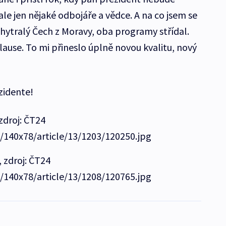
le jen nějaké odbojáře a vědce. A na co jsem se
ychytralý Čech z Moravy, oba programy střídal.
Klause. To mi přineslo úplně novou kvalitu, nový
zidente!
zdroj: ČT24
e/140x78/article/13/1203/120250.jpg
 zdroj: ČT24
e/140x78/article/13/1208/120765.jpg