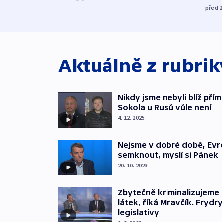
před 
Aktuálně z rubri
Nikdy jsme nebyli blíž pří
Sokola u Rusů vůle není
4. 12. 2025
Nejsme v dobré době, Evr
semknout, myslí si Pánek
20. 10. 2023
Zbytečně kriminalizujeme 
látek, říká Mravčík. Fryd
legislativy