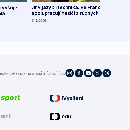
Jiný jazyk i technika. Ve Francii
zvyšuje
„Musí
spolupracují hasiči z různých zemí
la
polit
demo
6. 8. 2026
5. 8. 20
eská televize na sociálních sítích: