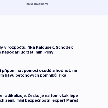
před 4
hodinami
ly v rozpočtu, říká Kalousek. Schodek
e nepodaří udržet, míní Pilný
jí připomínat pomocí osudů a hodnot, ne
ím hávu betonových pomníků, říká
e radikalizuje. Česko je na tom však lépe
ých zemí, míní bezpečnostní expert Mareš