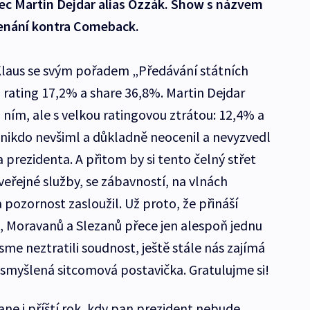
rec Martin Dejdar alias Ozzák. Show s názvem
enání kontra Comeback.
Klaus se svým pořadem „Předávání státních
 rating 17,2% a share 36,8%. Martin Dejdar
 ním, ale s velkou ratingovou ztrátou: 12,4% a
i nikdo nevšiml a důkladně neocenil a nevyzvedl
 prezidenta. A přitom by si tento čelný střet
 veřejné služby, se zábavností, na vlnách
 pozornost zasloužil. Už proto, že přináší
, Moravanů a Slezanů přece jen alespoň jednu
sme neztratili soudnost, ještě stále nás zajímá
ž smyšlená sitcomová postavička. Gratulujme si!
ne i příští rok, kdy pan prezident nebude