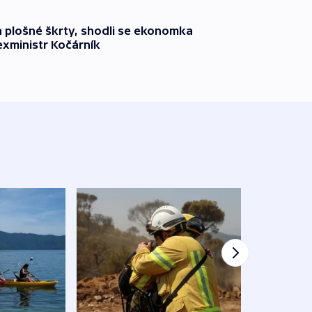
a plošné škrty, shodli se ekonomka
xministr Kočárník