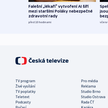
Falešní „lékaři“ vytvoření AI šíří
Spe
mezi staršími Poláky nebezpečné
jsou
zdravotní rady
bez
před 10
hodinami
včera 
TV program
Pro média
Živé vysílání
Reklama
TV poplatky
Studio Brno
Teletext
Studio Ostrava
Podcasty
Rada ČT
Počasí
Kariéra