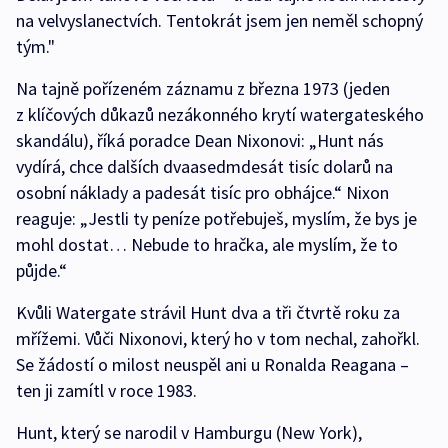
na velvyslanectvích. Tentokrát jsem jen neměl schopný
tým."
Na tajně pořízeném záznamu z března 1973 (jeden
z klíčových důkazů nezákonného krytí watergateského
skandálu), říká poradce Dean Nixonovi: „Hunt nás
vydírá, chce dalších dvaasedmdesát tisíc dolarů na
osobní náklady a padesát tisíc pro obhájce.“ Nixon
reaguje: „Jestli ty peníze potřebuješ, myslím, že bys je
mohl dostat… Nebude to hračka, ale myslím, že to
půjde.“
Kvůli Watergate strávil Hunt dva a tři čtvrtě roku za
mřížemi. Vůči Nixonovi, který ho v tom nechal, zahořkl.
Se žádostí o milost neuspěl ani u Ronalda Reagana –
ten ji zamítl v roce 1983.
Hunt, který se narodil v Hamburgu (New York),