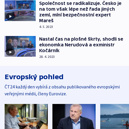
Společnost se radikalizuje. Česko je
na tom však lépe než řada jiných
zemí, míní bezpečnostní expert
Mareš
4. 5. 2023
Nastal čas na plošné škrty, shodli se
ekonomka Nerudová a exministr
Kočárník
28. 4. 2023
Evropský pohled
ČT24 každý den vybírá z obsahu publikovaného evropskými
veřejnými médii, členy Eurovize.