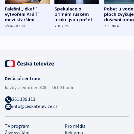
Falešní „lékaři“
Spekulace o
Pobyt u vodn
vytvoření AI šíří
přímém ruském
ploch zvyšuje
mezi staršími
útoku jsou pošetilé,
duševní poho
Poláky nebezpečné
míní estonský
ukázala
včera v 07:00
7. 8. 2026
7. 8. 2026
zdravotní rady
bezpečnostní
mezinárodní 
expert
Divácké centrum
každý všední den:
8:00—16:00 hodin
261 136 113
info@ceskatelevize.cz
TV program
Pro média
Živé vysílání
Reklama