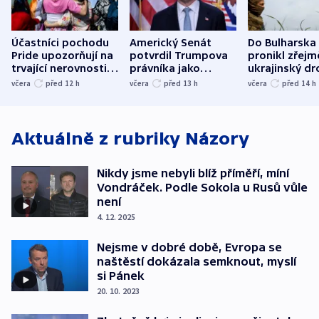
Účastníci pochodu
Americký Senát
Do Bulharska
Pride upozorňují na
potvrdil Trumpova
pronikl zřejm
trvající nerovnosti i
právníka jako
ukrajinský dr
společenskou
ministra
explodoval k
včera
před 12
h
včera
před 13
h
včera
před 14
h
atmosféru
spravedlnosti
od plynovod
Aktuálně z rubriky
Názory
Nikdy jsme nebyli blíž příměří, míní
Vondráček. Podle Sokola u Rusů vůle
není
4. 12. 2025
Nejsme v dobré době, Evropa se
naštěstí dokázala semknout, myslí
si Pánek
20. 10. 2023