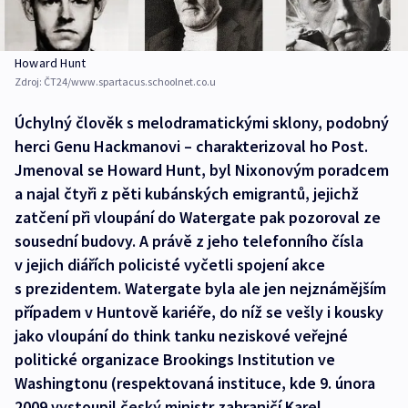
Howard Hunt
Zdroj:
ČT24/www.spartacus.schoolnet.co.u
Úchylný člověk s melodramatickými sklony, podobný
herci Genu Hackmanovi – charakterizoval ho Post.
Jmenoval se Howard Hunt, byl Nixonovým poradcem
a najal čtyři z pěti kubánských emigrantů, jejichž
zatčení při vloupání do Watergate pak pozoroval ze
sousední budovy. A právě z jeho telefonního čísla
v jejich diářích policisté vyčetli spojení akce
s prezidentem. Watergate byla ale jen nejznámějším
případem v Huntově kariéře, do níž se vešly i kousky
jako vloupání do think tanku neziskové veřejné
politické organizace Brookings Institution ve
Washingtonu (respektovaná instituce, kde 9. února
2009 vystoupil český ministr zahraničí Karel