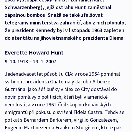
Schwarzenberg), jejíž ostrahu Hunt zaměstnal
zápalnou bombou. Snažil se také zfalšovat
telegramy ministerstva zahraničí, aby z nich plynulo,
že prezident Kennedy byl v listopadu 1963 zapleten
do atentátu na jihovietnamského prezidenta Diema.
Everette Howard Hunt
9. 10. 1918 – 23. 1. 2007
Jedenadvacet let působil u CIA: v roce 1954 pomáhal
svrhnout prezidenta Guatemaly Jacobo Arbenze
Guzmána, jako šéf buňky v Mexico City dostával do
novin pomluvy o politicích, kteří byli v americké
nemilosti, a v roce 1961 řídil skupinu kubánských
emigrantů při pokusu o svržení Fidela Castra. Tehdy se
potkal s Bernardem Barkerem, Virgilio Gonzalezem,
Eugenio Martinezem a Frankem Sturgisem, které pak