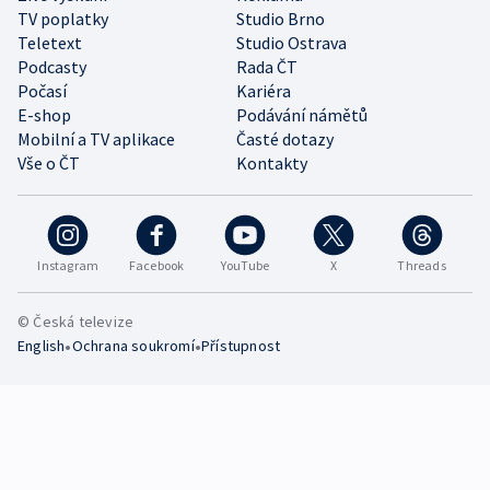
TV poplatky
Studio Brno
Teletext
Studio Ostrava
Podcasty
Rada ČT
Počasí
Kariéra
E-shop
Podávání námětů
Mobilní a TV aplikace
Časté dotazy
Vše o ČT
Kontakty
Instagram
Facebook
YouTube
X
Threads
© Česká televize
•
•
English
Ochrana soukromí
Přístupnost