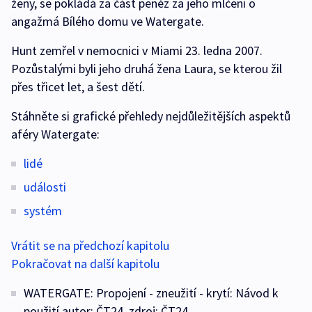
ženy, se pokládá za část peněz za jeho mlčení o
angažmá Bílého domu ve Watergate.
Hunt zemřel v nemocnici v Miami 23. ledna 2007.
Pozůstalými byli jeho druhá žena Laura, se kterou žil
přes třicet let, a šest dětí.
Stáhněte si grafické přehledy nejdůležitějších aspektů
aféry Watergate:
lidé
události
systém
Vrátit se na předchozí kapitolu
Pokračovat na další kapitolu
WATERGATE: Propojení - zneužití - krytí: Návod k
použití autor: ČT24, zdroj: ČT24