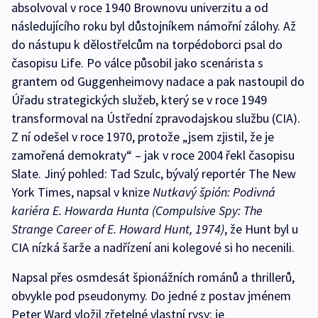
absolvoval v roce 1940 Brownovu univerzitu a od
následujícího roku byl důstojníkem námořní zálohy. Až
do nástupu k dělostřelcům na torpédoborci psal do
časopisu Life. Po válce působil jako scenárista s
grantem od Guggenheimovy nadace a pak nastoupil do
Úřadu strategických služeb, který se v roce 1949
transformoval na Ústřední zpravodajskou službu (CIA).
Z ní odešel v roce 1970, protože „jsem zjistil, že je
zamořená demokraty“ – jak v roce 2004 řekl časopisu
Slate. Jiný pohled: Tad Szulc, bývalý reportér The New
York Times, napsal v knize
Nutkavý špión: Podivná
kariéra E. Howarda Hunta (Compulsive Spy: The
Strange Career of E. Howard Hunt, 1974)
, že Hunt byl u
CIA nízká šarže a nadřízení ani kolegové si ho necenili.
Napsal přes osmdesát špionážních románů a thrillerů,
obvykle pod pseudonymy. Do jedné z postav jménem
Peter Ward vložil zřetelné vlastní rysy: je