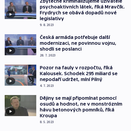
Zbytečně kriminalizujeme uživatele
psychoaktivních látek, říká Mravčík.
Frydrych se obává dopadů nové
legislativy
9. 8. 2023
Česká armáda potřebuje další
modernizaci, ne povinnou vojnu,
shodli se poslanci
28. 7. 2023
Pozor na fauly v rozpočtu, říká
Kalousek. Schodek 295 miliard se
nepodaří udržet, míní Pilný
4. 7. 2023
Dějiny se mají připomínat pomocí
osudů a hodnot, ne v monstrózním
hávu betonových pomníků, říká
Kroupa
8. 5. 2023