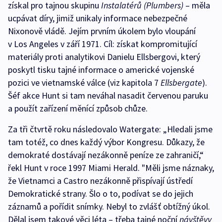
získal pro tajnou skupinu
Instalatérů (Plumbers)
– měla
ucpávat díry, jimiž unikaly informace nebezpečné
Nixonově vládě. Jejím prvním úkolem bylo vloupání
v Los Angeles v září 1971. Cíl: získat kompromitující
materiály proti analytikovi Danielu Ellsbergovi, který
poskytl tisku tajné informace o americké vojenské
pozici ve vietnamské válce (viz kapitola 7
Ellsbergate
).
Šéf akce Hunt si tam neváhal nasadit červenou paruku
a použít zařízení měnící způsob chůze.
Za tři čtvrtě roku následovalo Watergate: „Hledali jsme
tam totéž, co dnes každý výbor Kongresu. Důkazy, že
demokraté dostávají nezákonně peníze ze zahraničí,“
řekl Hunt v roce 1997 Miami Herald. "Měli jsme náznaky,
že Vietnamci a Castro nezákonně přispívají ústředí
Demokratické strany. Šlo o to, podívat se do jejich
záznamů a pořídit snímky. Nebyl to zvlášť obtížný úkol.
Dělal jsem takové věci léta – třeba tajné noční
návštěvy