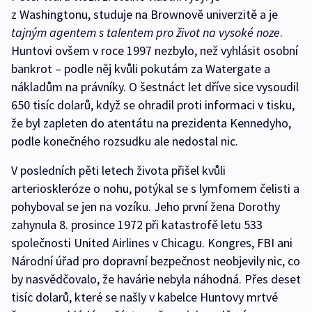
z Washingtonu, studuje na Brownově univerzitě a je
tajným agentem s talentem pro život na vysoké noze
.
Huntovi ovšem v roce 1997 nezbylo, než vyhlásit osobní
bankrot – podle něj kvůli pokutám za Watergate a
nákladům na právníky. O šestnáct let dříve sice vysoudil
650 tisíc dolarů, když se ohradil proti informaci v tisku,
že byl zapleten do atentátu na prezidenta Kennedyho,
podle konečného rozsudku ale nedostal nic.
V posledních pěti letech života přišel kvůli
arterioskleróze o nohu, potýkal se s lymfomem čelisti a
pohyboval se jen na vozíku. Jeho první žena Dorothy
zahynula 8. prosince 1972 při katastrofě letu 533
společnosti United Airlines v Chicagu. Kongres, FBI ani
Národní úřad pro dopravní bezpečnost neobjevily nic, co
by nasvědčovalo, že havárie nebyla náhodná. Přes deset
tisíc dolarů, které se našly v kabelce Huntovy mrtvé