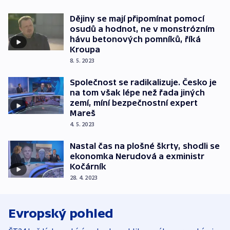
Dějiny se mají připomínat pomocí
osudů a hodnot, ne v monstrózním
hávu betonových pomníků, říká
Kroupa
8. 5. 2023
Společnost se radikalizuje. Česko je
na tom však lépe než řada jiných
zemí, míní bezpečnostní expert
Mareš
4. 5. 2023
Nastal čas na plošné škrty, shodli se
ekonomka Nerudová a exministr
Kočárník
28. 4. 2023
Evropský pohled