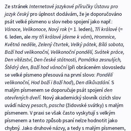
Ze stránek
Internetové jazykové příručky Ústavu pro
jazyk český
pro úplnost dodávám, že je doporučováno
psát velké písmeno u slov nebo spojení jako např.:
Vánoce, Velikonoce, Nový rok
(= 1. leden),
Tři králové
(=
6. leden, ale
my tři králové jdeme k vám
),
Hromnice,
Květná neděle, Zelený čtvrtek, Velký pátek, Bílá sobota,
Boží hod velikonoční, Velikonoční pondělí, Svátek práce,
Den vítězství, Den české státnosti, Památka zesnulých,
Štědrý den, Boží hod vánoční
(při obráceném slovosledu
se velké písmeno přesouvá na první slovo:
Pondělí
velikonoční, Hod boží i Boží hod
),
Den díkůvzdání
. S
malým písmenem se doporučuje psát spojení
den
otevřených dveří
. Nový akademický slovník cizích slov
uvádí názvy
pesach, pascha
(židovské svátky) s malým
písmenem. V praxi se však často vyskytují s velkým
písmenem a tento způsob psaní nelze hodnotit jako
chybný. Jako druhové názvy, a tedy s malým písmenem,