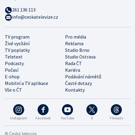
261 136 113
info@ceskatelevize.cz
TV program
Pro média
Živé vysílání
Reklama
TV poplatky
Studio Brno
Teletext
Studio Ostrava
Podcasty
Rada ČT
Počasí
Kariéra
E-shop
Podávání námětů
Mobilní a TV aplikace
Časté dotazy
Vše o ČT
Kontakty
Instagram
Facebook
YouTube
X
Threads
© Česká televize