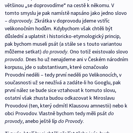
většinou „se doprovodíme“ na cestě k někomu. V
tomto smyslu je pak namístě napsáno jako jedno slovo
–
doprovody
. Zkrátka v doprovodu jdeme vstříc
velikonočním hodům. Kdybychom však chtěli být
důslední a uplatnit i historicko-etymologický princip,
pak bychom museli psát (a stále se s touto variantou
můžeme setkat)
do provody
. Ono totiž existovalo slovo
provoda
. Dnes ho už nenajdeme ani v Českém národním
korpusu, jde o substantivum, které označovalo
Provodní neděli – tedy první neděli po Velikonocích, v
současnosti už se neužívá a zadáte-li ho Googlu, pak
první nález se bude sice vztahovat k tomuto slovu,
ostatní však zhusta budou odkazovat k Miroslavu
Provodovi (ten, který odmítl Klausovu amnestii) nebo k
obci Provodov. Vlastně bychom tedy měli psát
do
provody
, anebo ještě líp
do Provody
.