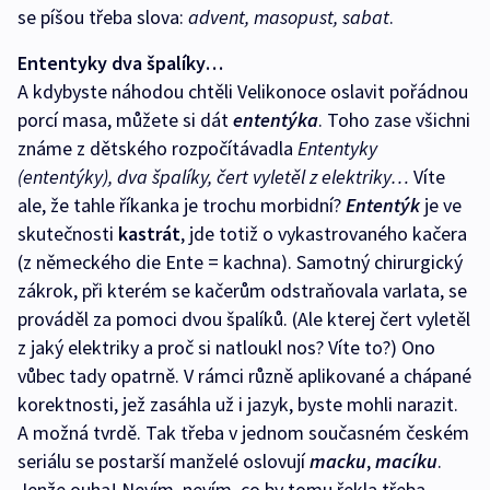
se píšou třeba slova:
advent, masopust, sabat
.
Ententyky dva špalíky…
A kdybyste náhodou chtěli Velikonoce oslavit pořádnou
porcí masa, můžete si dát
ententýka
. Toho zase všichni
známe z dětského rozpočítávadla
Ententyky
(ententýky), dva špalíky, čert vyletěl z elektriky…
Víte
ale, že tahle říkanka je trochu morbidní?
Ententýk
je ve
skutečnosti
kastrát
, jde totiž o vykastrovaného kačera
(z německého die Ente = kachna). Samotný chirurgický
zákrok, při kterém se kačerům odstraňovala varlata, se
prováděl za pomoci dvou špalíků. (Ale kterej čert vyletěl
z jaký elektriky a proč si natloukl nos? Víte to?) Ono
vůbec tady opatrně. V rámci různě aplikované a chápané
korektnosti, jež zasáhla už i jazyk, byste mohli narazit.
A možná tvrdě. Tak třeba v jednom současném českém
seriálu se postarší manželé oslovují
macku
,
macíku
.
Jenže ouha! Nevím, nevím, co by tomu řekla třeba