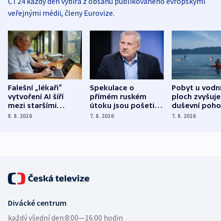
ČT24 každý den vybírá z obsahu publikovaného evropskými
veřejnými médii, členy Eurovize.
Falešní „lékaři“
Spekulace o
Pobyt u vodn
vytvoření AI šíří
přímém ruském
ploch zvyšuje
mezi staršími
útoku jsou pošetilé,
duševní poho
Poláky nebezpečné
míní estonský
ukázala
8. 8. 2026
7. 8. 2026
7. 8. 2026
zdravotní rady
bezpečnostní
mezinárodní 
expert
Divácké centrum
každý všední den:
8:00—16:00 hodin