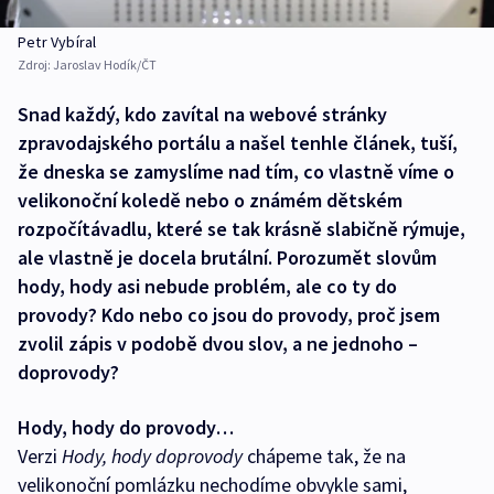
Petr Vybíral
Zdroj:
Jaroslav Hodík/ČT
Snad každý, kdo zavítal na webové stránky
zpravodajského portálu a našel tenhle článek, tuší,
že dneska se zamyslíme nad tím, co vlastně víme o
velikonoční koledě nebo o známém dětském
rozpočítávadlu, které se tak krásně slabičně rýmuje,
ale vlastně je docela brutální. Porozumět slovům
hody, hody asi nebude problém, ale co ty do
provody? Kdo nebo co jsou do provody, proč jsem
zvolil zápis v podobě dvou slov, a ne jednoho –
doprovody?
Hody, hody do provody…
Verzi
Hody, hody doprovody
chápeme tak, že na
velikonoční pomlázku nechodíme obvykle sami,