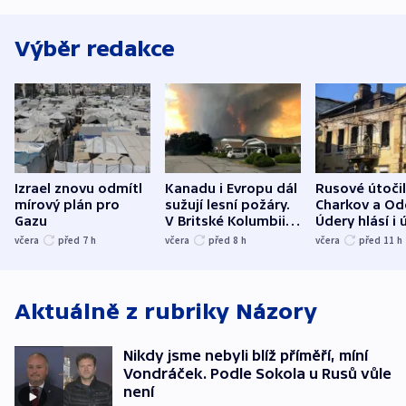
Výběr redakce
Izrael znovu odmítl
Kanadu i Evropu dál
Rusové útočil
mírový plán pro
sužují lesní požáry.
Charkov a Od
Gazu
V Britské Kolumbii
Údery hlásí i 
evakuovali tisíce lidí
Bělgorodu
včera
před 7
h
včera
před 8
h
včera
před 11
h
Aktuálně z rubriky
Názory
Nikdy jsme nebyli blíž příměří, míní
Vondráček. Podle Sokola u Rusů vůle
není