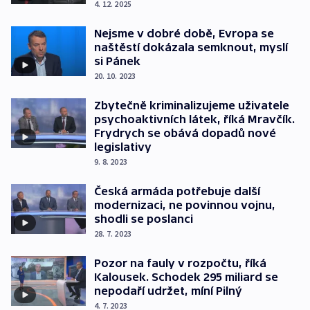
4. 12. 2025
Nejsme v dobré době, Evropa se
naštěstí dokázala semknout, myslí
si Pánek
20. 10. 2023
Zbytečně kriminalizujeme uživatele
psychoaktivních látek, říká Mravčík.
Frydrych se obává dopadů nové
legislativy
9. 8. 2023
Česká armáda potřebuje další
modernizaci, ne povinnou vojnu,
shodli se poslanci
28. 7. 2023
Pozor na fauly v rozpočtu, říká
Kalousek. Schodek 295 miliard se
nepodaří udržet, míní Pilný
4. 7. 2023