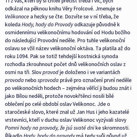
Ti z vás, kteří by si chtěli přečíst třeba i víc, bych
odkázal na pěknou knihu Věry Frolcové. Jmenuje se
Velikonoce
a hezky se čte. Dozvíte se v ní třeba, že
koleda
Hody, hody do Provody
odkazuje původně k
osmidennímu velikonočnímu hodování od Hodu božího
do následující Provodní neděle. Pro tuhle velikonoční
oslavu se vžil název velikonoční oktáva. Ta platila až do
roku 1094. Pak se totiž tehdejší kostnická synoda
rozhodla zkrouhnout počet dnů velikonočních oslav z
osmi na tři. Slov
provod
je doloženo i ve variantách
provoda
nebo
sprovoda
právě pro označení první neděle
po velikonočních hodech – zejména věřící ji budou znát i
jako Bílou neděli, protože novokřtěnci nosili bílé
oblečení po celé období oslav Velikonoc. Jde o
staročeské slovo, které znal už Jan Hus i jeho kazatelé
vrstevníci, kteří v duchu oslav Velikonoc vyzývali slovy
Pomni hody na provody, že jsú svaté dni
ke skromnosti.
Říkadlo
Hody, hody do provody
má tedy svůj původ už