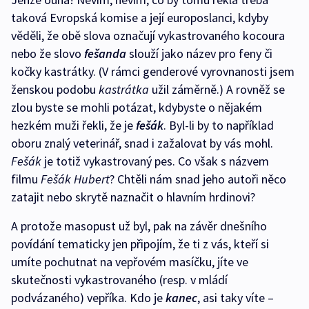
taková Evropská komise a její europoslanci, kdyby
věděli, že obě slova označují vykastrovaného kocoura
nebo že slovo
fešanda
slouží jako název pro feny či
kočky kastrátky. (V rámci genderové vyrovnanosti jsem
ženskou podobu
kastrátka
užil záměrně.) A rovněž se
zlou byste se mohli potázat, kdybyste o nějakém
hezkém muži řekli, že je
fešák
. Byl-li by to například
oboru znalý veterinář, snad i zažalovat by vás mohl.
Fešák
je totiž vykastrovaný pes. Co však s názvem
filmu
Fešák Hubert
? Chtěli nám snad jeho autoři něco
zatajit nebo skrytě naznačit o hlavním hrdinovi?
A protože masopust už byl, pak na závěr dnešního
povídání tematicky jen připojím, že ti z vás, kteří si
umíte pochutnat na vepřovém masíčku, jíte ve
skutečnosti vykastrovaného (resp. v mládí
podvázaného) vepříka. Kdo je
kanec
, asi taky víte –