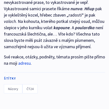
nevykastrované prase, to vykastrované je vepř.
Vykastrované samici prasete říkáme
nunva
.
Hňup
pak
je vykleštěný kozel, hřebec zbaven „radosti“ je pak
valach
. Na kohouta, kterého potkal stejný osud, můžou
slepice v jeho kurníku volat
kapoune
. A
poulardka
není
francouzská šlechtična, ale… Víte kdo? Všechna tato
slova byste měli psát závazně s malým písmenem,
samozřejmě nejsou-li užita ve významu příjmení.
Své reakce, otázky, podněty, témata prosím pište přímo
na moji
adresu
.
ŠTÍTKY
Názory
ČT24