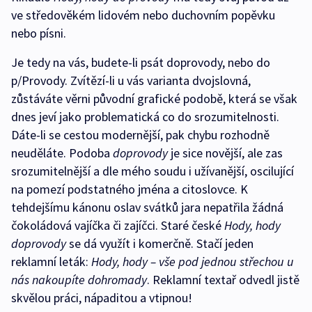
ve středověkém lidovém nebo duchovním popěvku
nebo písni.
Je tedy na vás, budete-li psát doprovody, nebo do
p/Provody. Zvítězí-li u vás varianta dvojslovná,
zůstáváte věrni původní grafické podobě, která se však
dnes jeví jako problematická co do srozumitelnosti.
Dáte-li se cestou modernější, pak chybu rozhodně
neuděláte. Podoba
doprovody
je sice novější, ale zas
srozumitelnější a dle mého soudu i užívanější, oscilující
na pomezí podstatného jména a citoslovce. K
tehdejšímu kánonu oslav svátků jara nepatřila žádná
čokoládová vajíčka či zajíčci. Staré české
Hody, hody
doprovody
se dá využít i komerčně. Stačí jeden
reklamní leták:
Hody, hody – vše pod jednou střechou u
nás nakoupíte dohromady
. Reklamní textař odvedl jistě
skvělou práci, nápaditou a vtipnou!