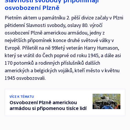
Slavnosti svobody připomínají
osvobození Plzně
Pietním aktem u památníku 2. pěší divize začaly v Plzni
pětidenní Slavnosti svobody, oslavy 80. výročí
osvobození Plzně americkou armádou, jedny z
největších připomínek konce druhé světové války v
Evropě. Přiletěl na ně 99letý veterán Harry Humason,
který se vrátil do Čech poprvé od roku 1945, a dále asi
170 potomků a rodinných příslušníků dalších
amerických a belgických vojáků, kteří město v květnu
1945 osvobozovali.
VÍCE K TÉMATU
Osvobození Plzně americkou
armádou si připomenou tisíce lidí