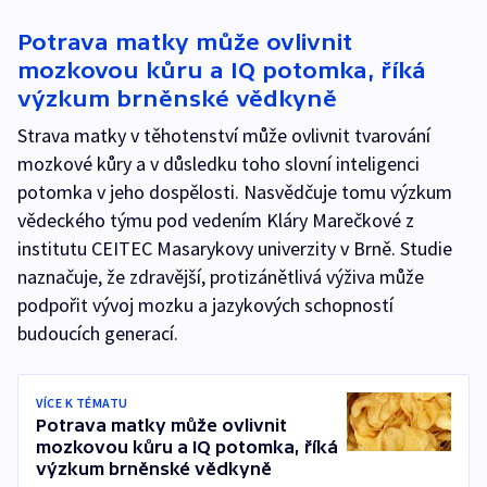
Potrava matky může ovlivnit
mozkovou kůru a IQ potomka, říká
výzkum brněnské vědkyně
Strava matky v těhotenství může ovlivnit tvarování
mozkové kůry a v důsledku toho slovní inteligenci
potomka v jeho dospělosti. Nasvědčuje tomu výzkum
vědeckého týmu pod vedením Kláry Marečkové z
institutu CEITEC Masarykovy univerzity v Brně. Studie
naznačuje, že zdravější, protizánětlivá výživa může
podpořit vývoj mozku a jazykových schopností
budoucích generací.
VÍCE K TÉMATU
Potrava matky může ovlivnit
mozkovou kůru a IQ potomka, říká
výzkum brněnské vědkyně