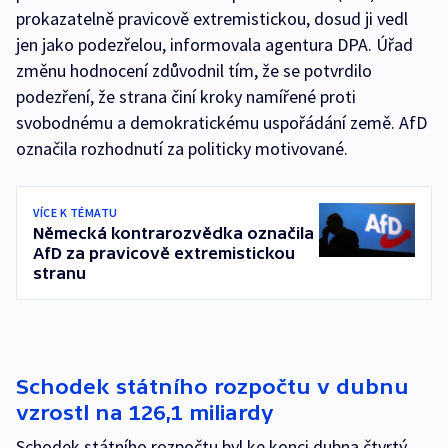
prokazatelně pravicově extremistickou, dosud ji vedl
jen jako podezřelou, informovala agentura DPA. Úřad
změnu hodnocení zdůvodnil tím, že se potvrdilo
podezření, že strana činí kroky namířené proti
svobodnému a demokratickému uspořádání země. AfD
označila rozhodnutí za politicky motivované.
VÍCE K TÉMATU
Německá kontrarozvědka označila
AfD za pravicově extremistickou
stranu
Schodek státního rozpočtu v dubnu
vzrostl na 126,1 miliardy
Schodek státního rozpočtu byl ke konci dubna čtvrtý