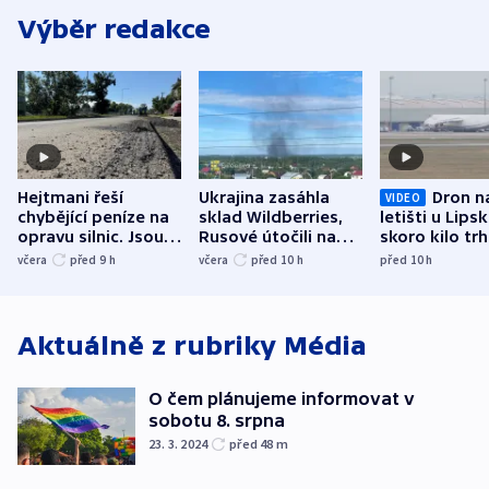
Výběr redakce
Hejtmani řeší
Ukrajina zasáhla
Dron n
VIDEO
chybějící peníze na
sklad Wildberries,
letišti u Lips
opravu silnic. Jsou
Rusové útočili na
skoro kilo trh
nenárokové, namítá
trh, hasiče či
indicie ukazuj
včera
před 9
h
včera
před 10
h
před 10
h
ministerstvo
stadion
Rusko
Aktuálně z rubriky
Média
O čem plánujeme informovat v
sobotu 8. srpna
23. 3. 2024
před 48
m