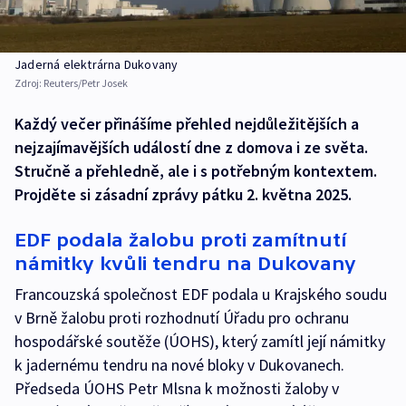
Jaderná elektrárna Dukovany
Zdroj:
Reuters/Petr Josek
Každý večer přinášíme přehled nejdůležitějších a
nejzajímavějších událostí dne z domova i ze světa.
Stručně a přehledně, ale i s potřebným kontextem.
Projděte si zásadní zprávy pátku 2. května 2025.
EDF podala žalobu proti zamítnutí
námitky kvůli tendru na Dukovany
Francouzská společnost EDF podala u Krajského soudu
v Brně žalobu proti rozhodnutí Úřadu pro ochranu
hospodářské soutěže (ÚOHS), který zamítl její námitky
k jadernému tendru na nové bloky v Dukovanech.
Předseda ÚOHS Petr Mlsna k možnosti žaloby v