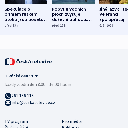
Spekulace o
Pobyt u vodních
Jiný jazyk i t
přímém ruském
ploch zvyšuje
Ve Francii
útoku jsou pošetilé,
duševní pohodu,
spolupracují h
míní estonský
ukázala
různých zemí
před 13
h
před 23
h
6. 8. 2026
bezpečnostní
mezinárodní studie
expert
Divácké centrum
každý všední den:
8:00—16:00 hodin
261 136 113
info@ceskatelevize.cz
TV program
Pro média
Živé vysílání
Reklama