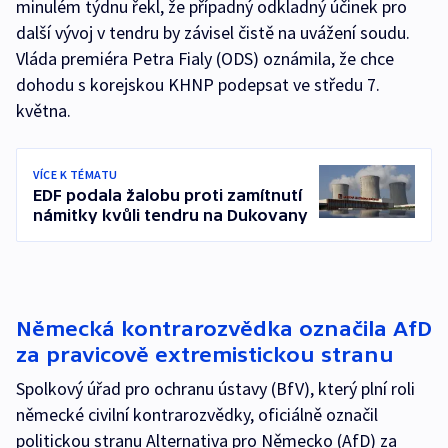
minulém týdnu řekl, že případný odkladný účinek pro
další vývoj v tendru by závisel čistě na uvážení soudu.
Vláda premiéra Petra Fialy (ODS) oznámila, že chce
dohodu s korejskou KHNP podepsat ve středu 7.
května.
VÍCE K TÉMATU
EDF podala žalobu proti zamítnutí
námitky kvůli tendru na Dukovany
Německá kontrarozvědka označila AfD
za pravicově extremistickou stranu
Spolkový úřad pro ochranu ústavy (BfV), který plní roli
německé civilní kontrarozvědky, oficiálně označil
politickou stranu Alternativa pro Německo (AfD) za