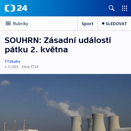
Sport
SLEDOVAT
Rubriky
SOUHRN: Zásadní události
pátku 2. května
ČT24
,
pba
2. 5. 2025
|
Zdroj:
ČT24