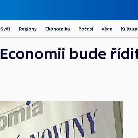
Svět
Regiony
Ekonomika
Počasí
Věda
Kultura
Economii bude řídi