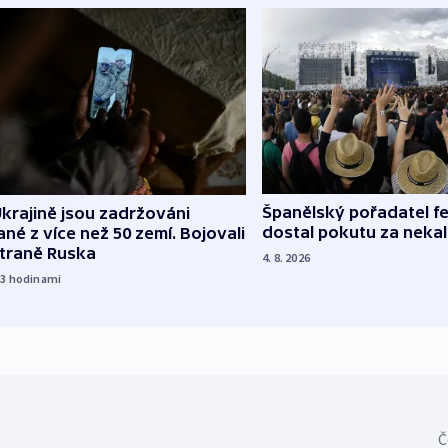
Španělský pořadatel fe
krajině jsou zadržováni
dostal pokutu za nekal
né z více než 50 zemí. Bojovali
straně Ruska
4. 8. 2026
23
hodinami
Č