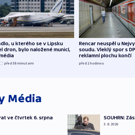
dlo, u kterého se v Lipsku
Rencar neuspěl u Nejv
l dron, bylo naložené municí,
soudu. Vleklý spor s D
 média
reklamní plochu končí
před 58
minutami
před 1
hodinou
ky
Média
t ve čtvrtek 6. srpna
SOUHRN: Zása
3. 8. 2026