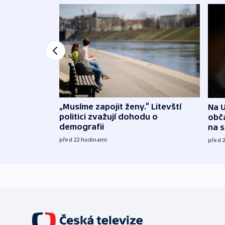
„Musíme zapojit ženy.“ Litevští
Na U
politici zvažují dohodu o
obča
demografii
na 
před 22
hodinami
před 