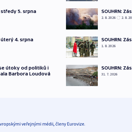
středy 5. srpna
SOUHRN: Zása
2. 8. 2026
2. 8. 2
úterý 4. srpna
SOUHRN: Zása
1. 8. 2026
SOUHRN: Zása
se útoky od politiků i
psala Barbora Loudová
31. 7. 2026
vropskými veřejnými médii, členy Eurovize.