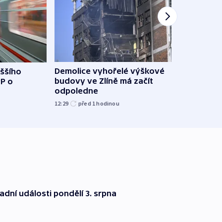
Demolice vyhořelé výškové
yššího
Povod
budovy ve Zlíně má začít
PP o
od z
odpoledne
přes 
12:29
před 1
hodinou
před 1
dní události pondělí 3. srpna