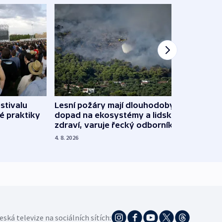
stivalu
Lesní požáry mají dlouhodobý
Ukraj
é praktiky
dopad na ekosystémy a lidské
Franc
zdraví, varuje řecký odborník
požá
4. 8. 2026
3. 8. 20
eská televize na sociálních sítích: