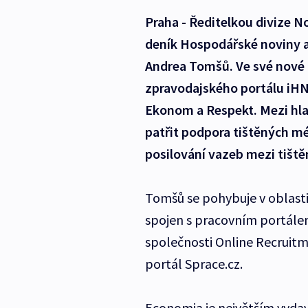
Praha - Ředitelkou divize 
deník Hospodářské noviny a 
Andrea Tomšů. Ve své nové 
zpravodajského portálu iHN
Ekonom a Respekt. Mezi hla
patřit podpora tištěných mé
posilování vazeb mezi tištěn
Tomšů se pohybuje v oblasti 
spojen s pracovním portálem
společnosti Online Recruitme
portál Sprace.cz.
Economia je největším vyda