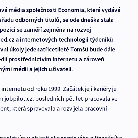
Nová média společnosti Economia, která vydává
řadu odborných titulů, se ode dneška stala
pozici se zaměří zejména na rozvoj
ed.cz a internetových technologií týdeníků
vní úkoly jedenatřicetileté Tomšů bude dále
dií prostřednictvím internetu a zároveň
ými médii a jejich uživateli.
internetu od roku 1999. Začátek její kariéry je
 jobpilot.cz, posledních pět let pracovala ve
nt, která spravovala a rozvíjela pracovní
vatelstvím v oblasti ekonomického a finančního