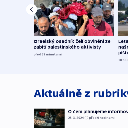
Izraelský osadník čelí obvinění ze
Leta
zabití palestinského aktivisty
naše
píší
před 39
minutami
10:56
Aktuálně z rubri
O čem plánujeme informova
23. 3. 2024
před 9
hodinami