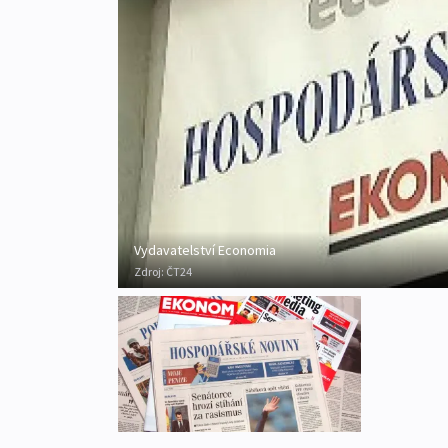
Vydavatelství Economia
Zdroj:
ČT24