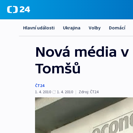
Hlavní události
Ukrajina
Volby
Domácí
Nová média v 
Tomšů
ČT24
1. 4. 2010
1. 4. 2010
|
Zdroj:
ČT24