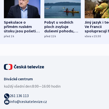
Spekulace o
Pobyt u vodních
Jiný jazyk i t
přímém ruském
ploch zvyšuje
Ve Francii
útoku jsou pošetilé,
duševní pohodu,
spolupracují h
míní estonský
ukázala
různých zemí
před 1
h
před 11
h
včera v 15:30
bezpečnostní
mezinárodní studie
expert
Divácké centrum
každý všední den:
8:00—16:00 hodin
261 136 113
info@ceskatelevize.cz