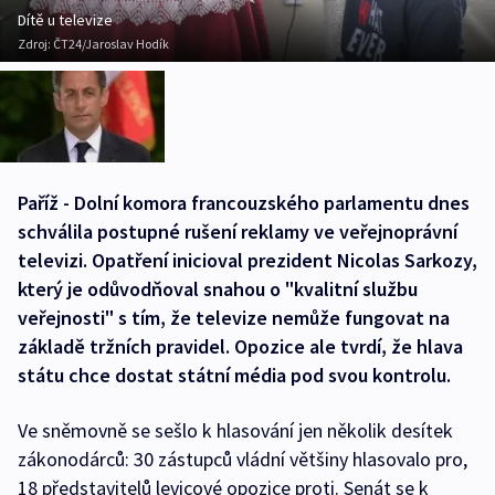
Dítě u televize
Zdroj:
ČT24/Jaroslav Hodík
Paříž - Dolní komora francouzského parlamentu dnes
schválila postupné rušení reklamy ve veřejnoprávní
televizi. Opatření inicioval prezident Nicolas Sarkozy,
který je odůvodňoval snahou o "kvalitní službu
veřejnosti" s tím, že televize nemůže fungovat na
základě tržních pravidel. Opozice ale tvrdí, že hlava
státu chce dostat státní média pod svou kontrolu.
Ve sněmovně se sešlo k hlasování jen několik desítek
zákonodárců: 30 zástupců vládní většiny hlasovalo pro,
18 představitelů levicové opozice proti. Senát se k