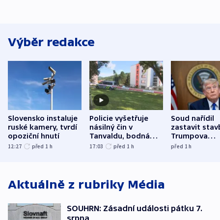
Výběr redakce
Slovensko instaluje
Policie vyšetřuje
Soud nařídil
ruské kamery, tvrdí
násilný čin v
zastavit stav
opoziční hnutí
Tanvaldu, bodná
Trumpova
zranění při něm
tanečního sá
12:27
před 1
h
17:03
před 1
h
před 1
h
utrpěli tři lidé
Aktuálně z rubriky
Média
SOUHRN: Zásadní události pátku 7.
srpna