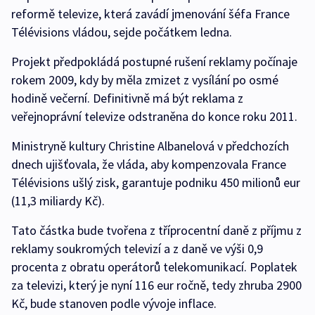
reformě televize, která zavádí jmenování šéfa France
Télévisions vládou, sejde počátkem ledna.
Projekt předpokládá postupné rušení reklamy počínaje
rokem 2009, kdy by měla zmizet z vysílání po osmé
hodině večerní. Definitivně má být reklama z
veřejnoprávní televize odstraněna do konce roku 2011.
Ministryně kultury Christine Albanelová v předchozích
dnech ujišťovala, že vláda, aby kompenzovala France
Télévisions ušlý zisk, garantuje podniku 450 milionů eur
(11,3 miliardy Kč).
Tato částka bude tvořena z tříprocentní daně z příjmu z
reklamy soukromých televizí a z daně ve výši 0,9
procenta z obratu operátorů telekomunikací. Poplatek
za televizi, který je nyní 116 eur ročně, tedy zhruba 2900
Kč, bude stanoven podle vývoje inflace.