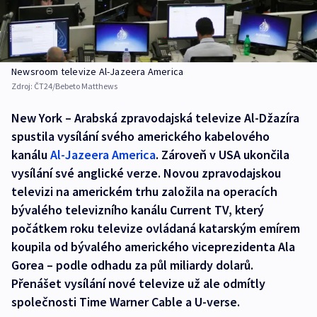
Newsroom televize Al-Jazeera America
Zdroj:
ČT24/Bebeto Matthews
New York – Arabská zpravodajská televize Al-Džazíra
spustila vysílání svého amerického kabelového
kanálu
Al-Jazeera America
. Zároveň v USA ukončila
vysílání své anglické verze. Novou zpravodajskou
televizi na americkém trhu založila na operacích
bývalého televizního kanálu Current TV, který
počátkem roku televize ovládaná katarským emírem
koupila od bývalého amerického viceprezidenta Ala
Gorea – podle odhadu za půl miliardy dolarů.
Přenášet vysílání nové televize už ale odmítly
společnosti Time Warner Cable a U-verse.