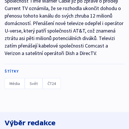
Společnost Time Warner Cable již po zprávě o prodeji
Current TV oznámila, že se rozhodla ukončit dohodu o
přenosu tohoto kanálu do svých zhruba 12 milionů
domácností. Přenášení nové televize odepřel i operátor
U-verse, který patří společnosti AT&T, což znamená
ztrátu asi pěti milionů potenciálních diváků. Televizi
zatím přenášejí kabelové společnosti Comcast a
Verizon a satelitní operátoři Dish a DirecTV.
ŠTÍTKY
Média
Svět
ČT24
Výběr redakce