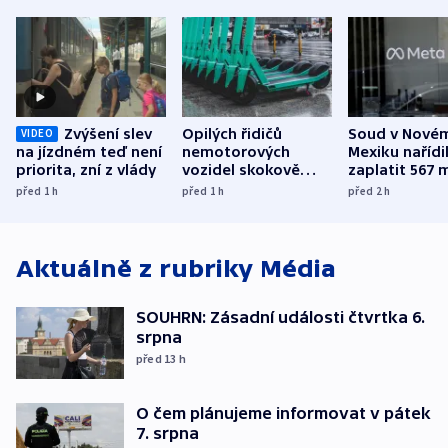
Zvýšení slev
Opilých řidičů
Soud v Nové
VIDEO
na jízdném teď není
nemotorových
Mexiku nařídi
priorita, zní z vlády
vozidel skokově
zaplatit 567 
přibylo, nejvíc ve
dolarů kvůli 
před 1
h
před 1
h
před 2
h
středních Čechách
způsobené d
Aktuálně z rubriky
Média
SOUHRN: Zásadní události čtvrtka 6.
srpna
před 13
h
O čem plánujeme informovat v pátek
7. srpna