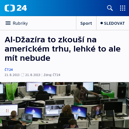
Sport
SLEDOVAT
Rubriky
Al-Džazíra to zkouší na
americkém trhu, lehké to ale
mít nebude
ČT24
21. 8. 2013
21. 8. 2013
|
Zdroj:
ČT24