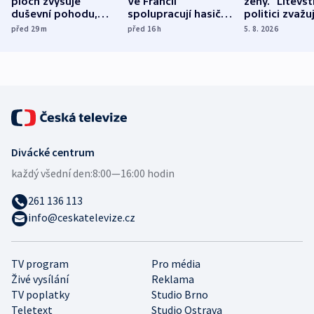
ploch zvyšuje
Ve Francii
ženy.“ Litevšt
duševní pohodu,
spolupracují hasiči z
politici zvažuj
ukázala
různých zemí
dohodu o
před 29
m
před 16
h
5. 8. 2026
mezinárodní studie
demografii
Divácké centrum
každý všední den:
8:00—16:00 hodin
261 136 113
info@ceskatelevize.cz
TV program
Pro média
Živé vysílání
Reklama
TV poplatky
Studio Brno
Teletext
Studio Ostrava