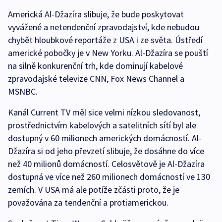
Americká Al-Džazíra slibuje, že bude poskytovat
vyvážené a netendenční zpravodajství, kde nebudou
chybět hloubkové reportáže z USA i ze světa. Ústředí
americké pobočky je v New Yorku. Al-Džazíra se pouští
na silně konkurenční trh, kde dominují kabelové
zpravodajské televize CNN, Fox News Channel a
MSNBC.
Kanál Current TV měl sice velmi nízkou sledovanost,
prostřednictvím kabelových a satelitních sítí byl ale
dostupný v 60 milionech amerických domácností. Al-
Džazíra si od jeho převzetí slibuje, že dosáhne do více
než 40 milionů domácností. Celosvětově je Al-Džazíra
dostupná ve více než 260 milionech domácností ve 130
zemích. V USA má ale potíže zčásti proto, že je
považována za tendenční a protiamerickou.