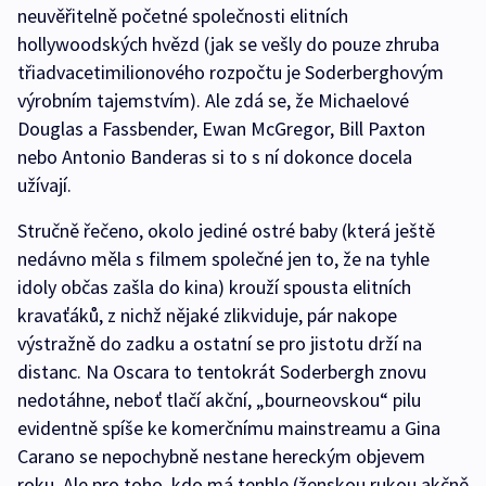
neuvěřitelně početné společnosti elitních
hollywoodských hvězd (jak se vešly do pouze zhruba
třiadvacetimilionového rozpočtu je Soderberghovým
výrobním tajemstvím). Ale zdá se, že Michaelové
Douglas a Fassbender, Ewan McGregor, Bill Paxton
nebo Antonio Banderas si to s ní dokonce docela
užívají.
Stručně řečeno, okolo jediné ostré baby (která ještě
nedávno měla s filmem společné jen to, že na tyhle
idoly občas zašla do kina) krouží spousta elitních
kravaťáků, z nichž nějaké zlikviduje, pár nakope
výstražně do zadku a ostatní se pro jistotu drží na
distanc. Na Oscara to tentokrát Soderbergh znovu
nedotáhne, neboť tlačí akční, „bourneovskou“ pilu
evidentně spíše ke komerčnímu mainstreamu a Gina
Carano se nepochybně nestane hereckým objevem
roku. Ale pro toho, kdo má tenhle (ženskou rukou akčně