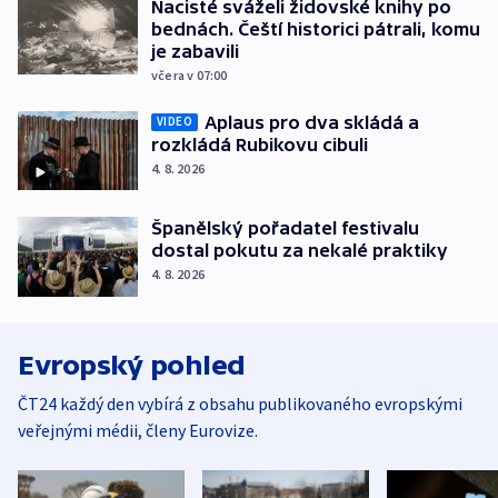
Nacisté sváželi židovské knihy po
bednách. Čeští historici pátrali, komu
je zabavili
včera v 07:00
Aplaus pro dva skládá a
VIDEO
rozkládá Rubikovu cibuli
4. 8. 2026
Španělský pořadatel festivalu
dostal pokutu za nekalé praktiky
4. 8. 2026
Evropský pohled
ČT24 každý den vybírá z obsahu publikovaného evropskými
veřejnými médii, členy Eurovize.