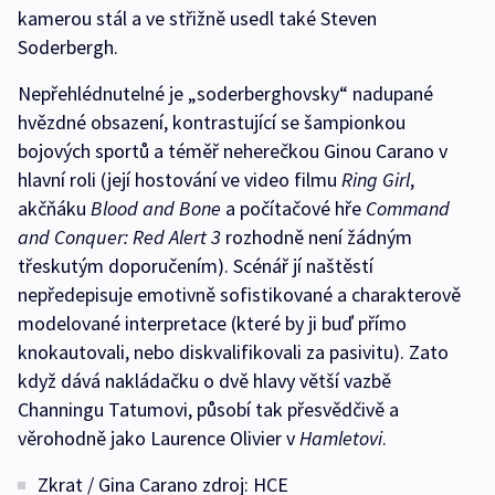
kamerou stál a ve střižně usedl také Steven
Soderbergh.
Nepřehlédnutelné je „soderberghovsky“ nadupané
hvězdné obsazení, kontrastující se šampionkou
bojových sportů a téměř neherečkou Ginou Carano v
hlavní roli (její hostování ve video filmu
Ring Girl
,
akčňáku
Blood and Bone
a počítačové hře
Command
and Conquer: Red Alert 3
rozhodně není žádným
třeskutým doporučením). Scénář jí naštěstí
nepředepisuje emotivně sofistikované a charakterově
modelované interpretace (které by ji buď přímo
knokautovali, nebo diskvalifikovali za pasivitu). Zato
když dává nakládačku o dvě hlavy větší vazbě
Channingu Tatumovi, působí tak přesvědčivě a
věrohodně jako Laurence Olivier v
Hamletovi
.
Zkrat / Gina Carano zdroj: HCE