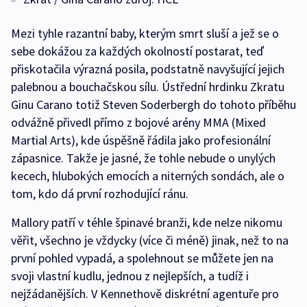
Mezi tyhle razantní baby, kterým smrt sluší a jež se o
sebe dokážou za každých okolností postarat, teď
přiskotačila výrazná posila, podstatně navyšující jejich
palebnou a bouchačskou sílu. Ústřední hrdinku Zkratu
Ginu Carano totiž Steven Soderbergh do tohoto příběhu
odvážně přivedl přímo z bojové arény MMA (Mixed
Martial Arts), kde úspěšně řádila jako profesionální
zápasnice. Takže je jasné, že tohle nebude o unylých
kecech, hlubokých emocích a niterných sondách, ale o
tom, kdo dá první rozhodující ránu.
Mallory patří v téhle špinavé branži, kde nelze nikomu
věřit, všechno je vždycky (více či méně) jinak, než to na
první pohled vypadá, a spolehnout se můžete jen na
svoji vlastní kudlu, jednou z nejlepších, a tudíž i
nejžádanějších. V Kennethově diskrétní agentuře pro