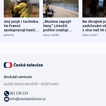
Jiný jazyk i technika.
„Musíme zapojit
Na Ukrajině j
Ve Francii
ženy.“ Litevští
zadržováni o
spolupracují hasiči z
politici zvažují
z více než 50 
různých zemí
dohodu o
Bojovali na s
před 3
h
včera v 16:00
včera v 14:37
demografii
Ruska
Divácké centrum
každý všední den:
8:00—16:00 hodin
261 136 113
info@ceskatelevize.cz