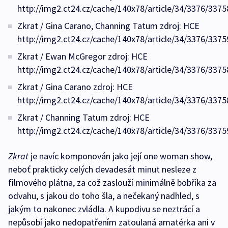
http://img2.ct24.cz/cache/140x78/article/34/3376/3375
Zkrat / Gina Carano, Channing Tatum zdroj: HCE
http://img2.ct24.cz/cache/140x78/article/34/3376/3375
Zkrat / Ewan McGregor zdroj: HCE
http://img2.ct24.cz/cache/140x78/article/34/3376/3375
Zkrat / Gina Carano zdroj: HCE
http://img2.ct24.cz/cache/140x78/article/34/3376/3375
Zkrat / Channing Tatum zdroj: HCE
http://img2.ct24.cz/cache/140x78/article/34/3376/3375
Zkrat
je navíc komponován jako její one woman show,
neboť prakticky celých devadesát minut nesleze z
filmového plátna, za což zaslouží minimálně bobříka za
odvahu, s jakou do toho šla, a nečekaný nadhled, s
jakým to nakonec zvládla. A kupodivu se neztrácí a
nepůsobí jako nedopatřením zatoulaná amatérka ani v