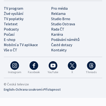
TV program
Pro média
Živé vysílání
Reklama
TV poplatky
Studio Brno
Teletext
Studio Ostrava
Podcasty
Rada ČT
Počasí
Kariéra
E-shop
Podávání námětů
Mobilní a TV aplikace
Časté dotazy
Vše o ČT
Kontakty
Instagram
Facebook
YouTube
X
Threads
© Česká televize
•
•
English
Ochrana soukromí
Přístupnost