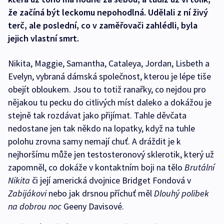
že začíná být leckomu nepohodlná. Udělali z ní živý
terč, ale poslední, co v zaměřovači zahlédli, byla
jejich vlastní smrt.
Nikita, Maggie, Samantha, Cataleya, Jordan, Lisbeth a
Evelyn, vybraná dámská společnost, kterou je lépe tiše
obejít obloukem. Jsou to totiž ranařky, co nejdou pro
nějakou tu pecku do citlivých míst daleko a dokážou je
stejně tak rozdávat jako přijímat. Tahle děvčata
nedostane jen tak někdo na lopatky, když na tuhle
polohu zrovna samy nemají chuť. A dráždit je k
nejhoršímu může jen testosteronový sklerotik, který už
zapomněl, co dokáže v kontaktním boji na tělo
Brutální
Nikita
či její americká dvojnice Bridget Fondová v
Zabijákovi
nebo jak drsnou příchuť měl
Dlouhý polibek
na dobrou noc
Geeny Davisové.