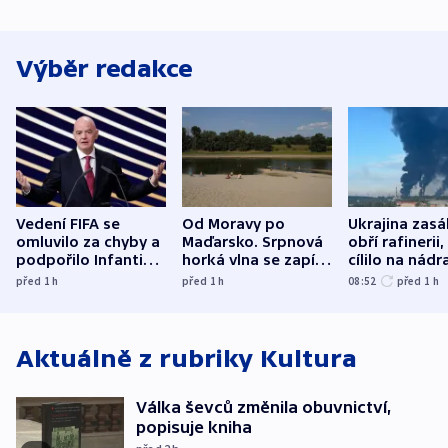
Výběr redakce
Vedení FIFA se
Od Moravy po
Ukrajina zasá
omluvilo za chyby a
Maďarsko. Srpnová
obří rafinerii
podpořilo Infantina.
horká vlna se zapíše
cílilo na nádra
UEFA trvá na
do dějin
autobus
před 1
h
před 1
h
08:52
před 1
h
bojkotu
klimatologie
Aktuálně z rubriky
Kultura
Válka ševců změnila obuvnictví,
popisuje kniha