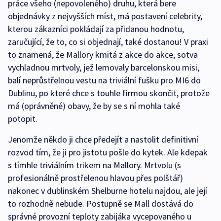
práce všeho (nepovoleného) druhu, která bere
objednávky z nejvyšších míst, má postavení celebrity,
kterou zákazníci pokládají za přidanou hodnotu,
zaručující, že to, co si objednají, také dostanou! V praxi
to znamená, že Mallory kmitá z akce do akce, sotva
vychladnou mrtvoly, jež lemovaly barcelonskou misi,
balí neprůstřelnou vestu na triviální fušku pro MI6 do
Dublinu, po které chce s touhle firmou skončit, protože
má (oprávněné) obavy, že by se s ní mohla také
potopit.
Jenomže někdo ji chce předejít a nastolit definitivní
rozvod tím, že ji pro jistotu pošle do kytek. Ale kdepak
s tímhle triviálním trikem na Mallory. Mrtvolu (s
profesionálně prostřelenou hlavou přes polštář)
nakonec v dublinském Shelburne hotelu najdou, ale její
to rozhodně nebude. Postupně se Mall dostává do
správné provozní teploty zabijáka vycepovaného u