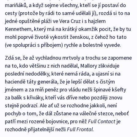
mariňáků, a když sejme všechny, kteří se jí postaví do
cesty (protože by rádi to samé udělali jí), rozdá si to na
jedné opuštěné pláži ve Vera Cruz i s hajzlem
Kennethem, který má na krátký okamžik pocit, že by tu
mohl poprvé životě vykostit ženskou, z čehož ho tato
(ve spolupráci s příbojem) rychle a bolestně vyvede.
Zdá se, že až vychladnou mrtvoly a trochu se zapomene
na to, kdo většinu z nich nadělal, Mallory zlikviduje
poslední nedodělky, které nemá ráda, a ujasní si na
haciendě táty generála, že je lepší dělat s čistým
jménem a za míň peněz pro vládu nežli špinavé kšefty
za balík s křiváky, kteří vás dříve nebo později znovu
stejně podrazí. Ale ať už se rozhodne jakkoli, není
pochyb o tom, že dál zůstane na válečné stezce, neboť
patří mezi rozené bojovnice, pro něž
Full Contact
je
rozhodně přijatelnější nežli
Full Frontal
.