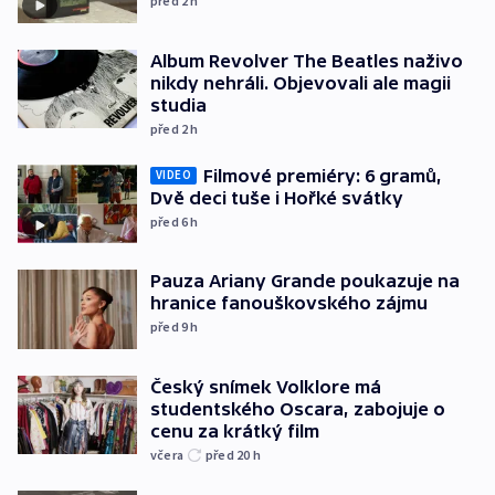
před 2
h
Album Revolver The Beatles naživo
nikdy nehráli. Objevovali ale magii
studia
před 2
h
Filmové premiéry: 6 gramů,
VIDEO
Dvě deci tuše i Hořké svátky
před 6
h
Pauza Ariany Grande poukazuje na
hranice fanouškovského zájmu
před 9
h
Český snímek Volklore má
studentského Oscara, zabojuje o
cenu za krátký film
včera
před 20
h