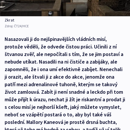
Zkrat
Zdroj:
ČT24/HCE
Nasazovali ji do nejšpinavějších vládních misí,
protože věděli, že odvede čistou práci. Učinili z ní
štvanou zvěř, ale nepočítali s tím, že se jim postaví a
nebude utíkat. Nasadili na ni čističe a zabijáky, ale
zapomněli, že i ona umí efektivně zabíjet. Nenechali
ji orazit, ale štvali ji z akce do akce, jenomže ona
patří mezi adrenalinové tuhoně, kterým se takový
život zamlouvá. Zabít ji není snadné a leckdo při tom
může přijít k úrazu, nechat ji žít je riskantní a prodat ji
s celou misí je nejhorší kšeft, jaký můžete vymyslet,
neboť se vzápětí postará o to, aby byl také váš
poslední. Mallory Kaneová je prostě drsná buchta,
která už toho má hodně za sebou, a tudíž už ví tolik,