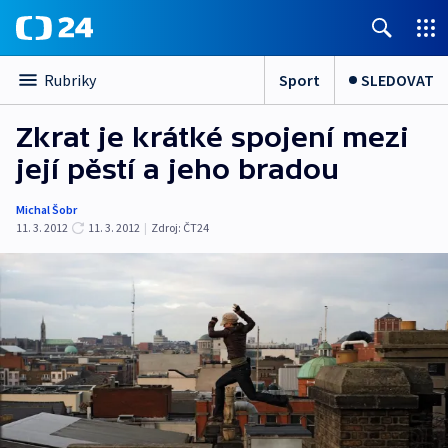
Sport
SLEDOVAT
Rubriky
Zkrat je krátké spojení mezi
její pěstí a jeho bradou
Michal Šobr
11. 3. 2012
11. 3. 2012
|
Zdroj:
ČT24