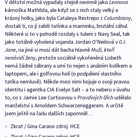
V dětství možná vypadaly stejně nevinně jako
Leonova
kámoška Mathilda, ale když se z nich staly velký a
krásný holky, jako byla Cataleya Restrepo z
Columbiany
,
dostali ti, co jí zabili tatínka a maminku, brutální záhul.
Některé si to v pohodě rozdaly s tuleni z Navy Seal, tak
jako totálně vyholená vojanda Jordan O'Neilová v
G.I.
Jane
, na jiné si musí dát bacha hlavně
Muži, kteří
nenávidí ženy
, protože sociálně vykořeněná Lisbeth
nemá žádné zábrany a umí to nejen s análním kolíkem a
laptopem, ale i golfovou holí (o podpálení vlastního
tatíka nemluvě). Někde mezi nimi bojuje o svoji pravou
identitu i agentka CIA Evelyn Salt – a to neberu v úvahu
to, co s Jamie Lee Curtisovou v
Pravdivých lžích
udělalo
manželství s Arnoldem Schwarzeneggerem. A určitě
jsem ještě na řadu dalších zapomněl…
Zkrat / Gina Carano zdroj: HCE
Zkrat / Gina Carano zdroj: HCE