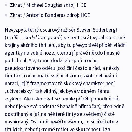
Zkrat / Michael Douglas zdroj: HCE
Zkrat / Antonio Banderas zdroj: HCE
Nevyzpytatelný oscarový režisér Steven Soderbergh
(
Traffic – nadvláda gangů
) se tentokrát vydal do drsné
krajiny akčního thrilleru, aby tu převyprávěl příběh vládní
agentky na volné noze, kterou jí právě někdo hnusně
podtrhnul. Aby tomu dodal alespoň trochu
pseudoartového odéru (což činí často a rád, a někdy
tím tak trochu mate své publikum), zvolil nelineární
naraci, jejíž fragmentovitě skokový charakter není
„uživatelsky“ tak vlídný, jak bývá v daném žánru
zvykem. Ale usledovat se tenhle příběh pohodlně dá,
neboť je ve své podstatě banálně přímočarý, přehledně
odstříhaný a (až na některé finty se světlem) čistě
nasnímaný. Ostatně nevěřte všemu, co si přečtete v
titulcích, neboť (kromě režie) ve skutečnosti i za