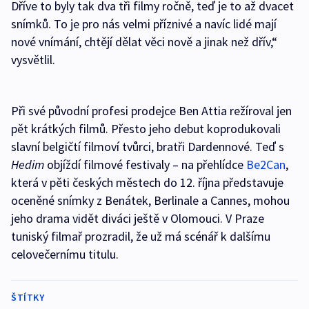
Dříve to byly tak dva tři filmy ročně, teď je to až dvacet
snímků. To je pro nás velmi příznivé a navíc lidé mají
nové vnímání, chtějí dělat věci nově a jinak než dřív,“
vysvětlil.
Při své původní profesi prodejce Ben Attia režíroval jen
pět krátkých filmů. Přesto jeho debut koprodukovali
slavní belgičtí filmoví tvůrci, bratři Dardennové. Teď s
Hedim
objíždí filmové festivaly – na přehlídce
Be2Can
,
která v pěti českých městech do 12. října představuje
oceněné snímky z Benátek, Berlinale a Cannes, mohou
jeho drama vidět diváci ještě v Olomouci. V Praze
tuniský filmař prozradil, že už má scénář k dalšímu
celovečernímu titulu.
ŠTÍTKY