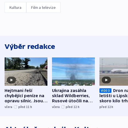
Kultura
Film a televize
Výběr redakce
Hejtmani řeší
Ukrajina zasáhla
Dron n
VIDEO
chybějící peníze na
sklad Wildberries,
letišti u Lips
opravu silnic. Jsou
Rusové útočili na
skoro kilo trh
nenárokové, namítá
trh, hasiče či
indicie ukazuj
včera
před 11
h
včera
před 12
h
před 12
h
ministerstvo
stadion
Rusko