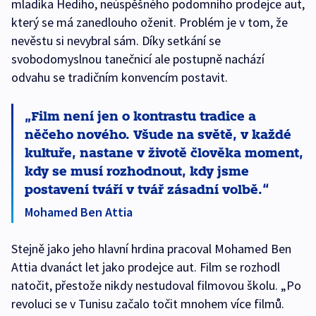
mladíka Hediho, neúspěšného podomního prodejce aut,
který se má zanedlouho oženit. Problém je v tom, že
nevěstu si nevybral sám. Díky setkání se
svobodomyslnou tanečnicí ale postupně nachází
odvahu se tradičním konvencím postavit.
Film není jen o kontrastu tradice a
něčeho nového. Všude na světě, v každé
kultuře, nastane v životě člověka moment,
kdy se musí rozhodnout, kdy jsme
postavení tváří v tvář zásadní volbě.
Mohamed Ben Attia
Stejně jako jeho hlavní hrdina pracoval Mohamed Ben
Attia dvanáct let jako prodejce aut. Film se rozhodl
natočit, přestože nikdy nestudoval filmovou školu. „Po
revoluci se v Tunisu začalo točit mnohem více filmů.