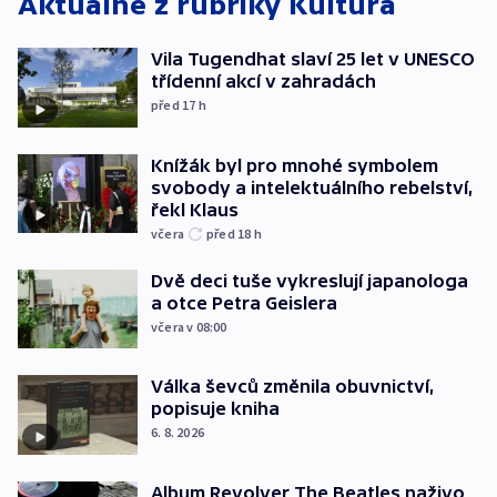
Aktuálně z rubriky
Kultura
Vila Tugendhat slaví 25 let v UNESCO
třídenní akcí v zahradách
před 17
h
Knížák byl pro mnohé symbolem
svobody a intelektuálního rebelství,
řekl Klaus
včera
před 18
h
Dvě deci tuše vykreslují japanologa
a otce Petra Geislera
včera v 08:00
Válka ševců změnila obuvnictví,
popisuje kniha
6. 8. 2026
Album Revolver The Beatles naživo