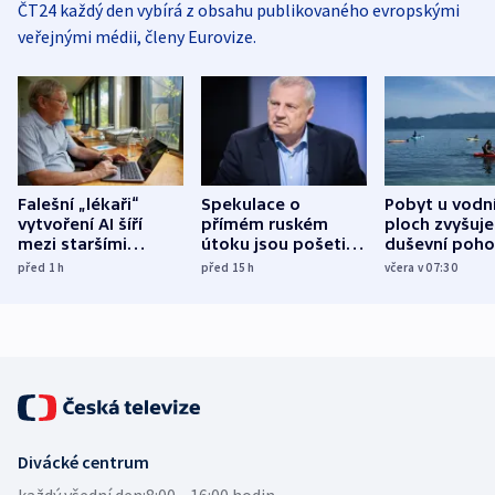
ČT24 každý den vybírá z obsahu publikovaného evropskými
veřejnými médii, členy Eurovize.
Falešní „lékaři“
Spekulace o
Pobyt u vodn
vytvoření AI šíří
přímém ruském
ploch zvyšuje
mezi staršími
útoku jsou pošetilé,
duševní poho
Poláky nebezpečné
míní estonský
ukázala
před 1
h
před 15
h
včera v 07:30
zdravotní rady
bezpečnostní
mezinárodní 
expert
Divácké centrum
každý všední den:
8:00—16:00 hodin