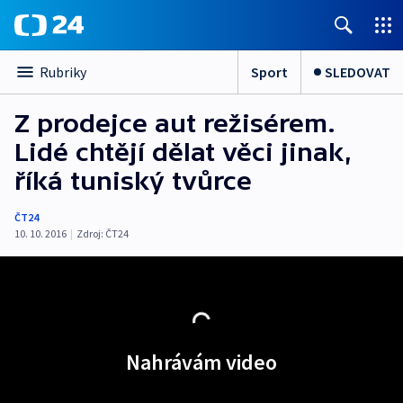
Sport
SLEDOVAT
Rubriky
Z prodejce aut režisérem.
Lidé chtějí dělat věci jinak,
říká tuniský tvůrce
ČT24
10. 10. 2016
|
Zdroj:
ČT24
Nahrávám video