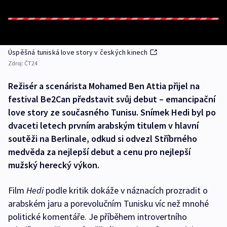
Úspěšná tuniská love story v českých kinech
Zdroj:
ČT24
Režisér a scenárista Mohamed Ben Attia přijel na
festival Be2Can představit svůj debut – emancipační
love story ze současného Tunisu. Snímek Hedi byl po
dvaceti letech prvním arabským titulem v hlavní
soutěži na Berlinale, odkud si odvezl Stříbrného
medvěda za nejlepší debut a cenu pro nejlepší
mužský herecký výkon.
Film
Hedi
podle kritik dokáže v náznacích prozradit o
arabském jaru a porevolučním Tunisku víc než mnohé
politické komentáře. Je příběhem introvertního