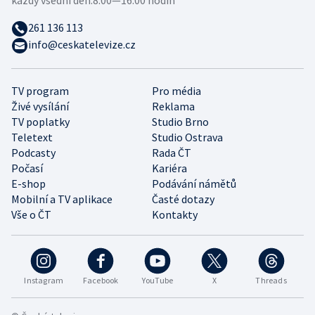
261 136 113
info@ceskatelevize.cz
TV program
Pro média
Živé vysílání
Reklama
TV poplatky
Studio Brno
Teletext
Studio Ostrava
Podcasty
Rada ČT
Počasí
Kariéra
E-shop
Podávání námětů
Mobilní a TV aplikace
Časté dotazy
Vše o ČT
Kontakty
Instagram
Facebook
YouTube
X
Threads