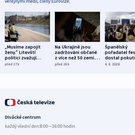
veřejnými médii, členy Eurovize.
„Musíme zapojit
Na Ukrajině jsou
Španělský
ženy.“ Litevští
zadržováni občané
pořadatel fes
politici zvažují
z více než 50 zemí.
dostal pokut
dohodu o
Bojovali na straně
nekalé prakti
před 17
h
před 18
h
4. 8. 2026
demografii
Ruska
Divácké centrum
každý všední den:
8:00—16:00 hodin