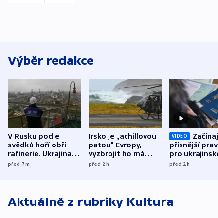
Výběr redakce
V Rusku podle
Irsko je „achillovou
Začínaj
VIDEO
svědků hoří obří
patou“ Evropy,
přísnější prav
rafinerie. Ukrajina
vyzbrojit ho má
pro ukrajinsk
hlásí oběti
Francie
uprchlíky
před 7
m
před 2
h
před 2
h
Aktuálně z rubriky
Kultura