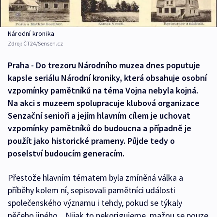
Národní kronika
Zdroj:
ČT24/Sensen.cz
Praha - Do trezoru Národního muzea dnes poputuje
kapsle seriálu Národní kroniky, která obsahuje osobní
vzpomínky pamětníků na téma Vojna nebyla kojná.
Na akci s muzeem spolupracuje klubová organizace
Senzační senioři a jejím hlavním cílem je uchovat
vzpomínky pamětníků do budoucna a případně je
použít jako historické prameny. Půjde tedy o
poselství budoucím generacím.
Přestože hlavním tématem byla zmíněná válka a
příběhy kolem ní, sepisovali pamětníci události
společenského významu i tehdy, pokud se týkaly
něčeho jiného. „Nijak to nekorigujeme, mažou se pouze