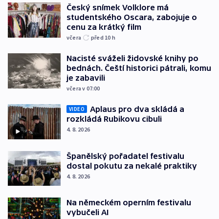
Český snímek Volklore má
studentského Oscara, zabojuje o
cenu za krátký film
včera
před 10
h
Nacisté sváželi židovské knihy po
bednách. Čeští historici pátrali, komu
je zabavili
včera v 07:00
Aplaus pro dva skládá a
VIDEO
rozkládá Rubikovu cibuli
4. 8. 2026
Španělský pořadatel festivalu
dostal pokutu za nekalé praktiky
4. 8. 2026
Na německém operním festivalu
vybučeli AI