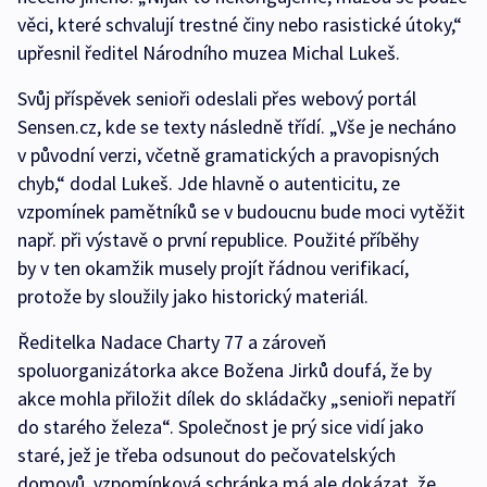
věci, které schvalují trestné činy nebo rasistické útoky,“
upřesnil ředitel Národního muzea Michal Lukeš.
Svůj příspěvek senioři odeslali přes webový portál
Sensen.cz, kde se texty následně třídí. „Vše je necháno
v původní verzi, včetně gramatických a pravopisných
chyb,“ dodal Lukeš. Jde hlavně o autenticitu, ze
vzpomínek pamětníků se v budoucnu bude moci vytěžit
např. při výstavě o první republice. Použité příběhy
by v ten okamžik musely projít řádnou verifikací,
protože by sloužily jako historický materiál.
Ředitelka Nadace Charty 77 a zároveň
spoluorganizátorka akce Božena Jirků doufá, že by
akce mohla přiložit dílek do skládačky „senioři nepatří
do starého železa“. Společnost je prý sice vidí jako
staré, jež je třeba odsunout do pečovatelských
domovů, vzpomínková schránka má ale dokázat, že