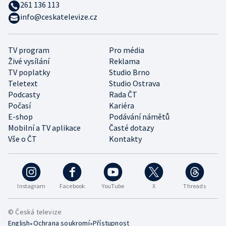
261 136 113
info@ceskatelevize.cz
TV program
Pro média
Živé vysílání
Reklama
TV poplatky
Studio Brno
Teletext
Studio Ostrava
Podcasty
Rada ČT
Počasí
Kariéra
E-shop
Podávání námětů
Mobilní a TV aplikace
Časté dotazy
Vše o ČT
Kontakty
Instagram
Facebook
YouTube
X
Threads
© Česká televize
•
•
English
Ochrana soukromí
Přístupnost