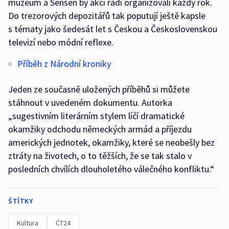
muzeum a Sensen by akci rádi organizovali každý rok.
Do trezorových depozitářů tak poputují ještě kapsle
s tématy jako šedesát let s Českou a Československou
televizí nebo módní reflexe.
Příběh z Národní kroniky
Jeden ze současně uložených příběhů si můžete
stáhnout v uvedeném dokumentu. Autorka
„sugestivním literárním stylem líčí dramatické
okamžiky odchodu německých armád a příjezdu
amerických jednotek, okamžiky, které se neobešly bez
ztráty na životech, o to těžších, že se tak stalo v
posledních chvílích dlouholetého válečného konfliktu.“
ŠTÍTKY
Kultura
ČT24