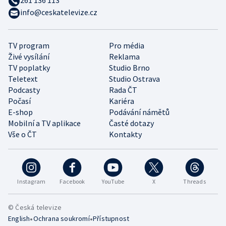
info@ceskatelevize.cz
TV program
Pro média
Živé vysílání
Reklama
TV poplatky
Studio Brno
Teletext
Studio Ostrava
Podcasty
Rada ČT
Počasí
Kariéra
E-shop
Podávání námětů
Mobilní a TV aplikace
Časté dotazy
Vše o ČT
Kontakty
Instagram
Facebook
YouTube
X
Threads
© Česká televize
•
•
English
Ochrana soukromí
Přístupnost