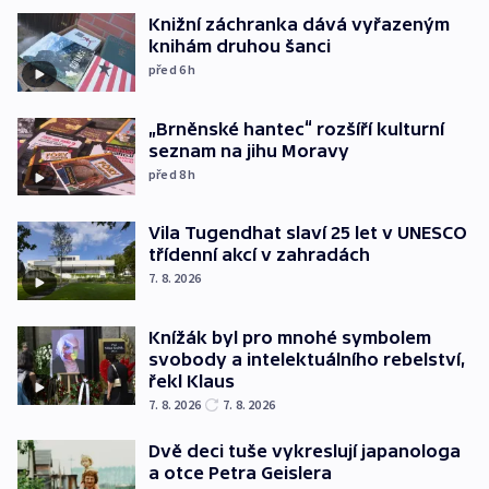
Knižní záchranka dává vyřazeným
knihám druhou šanci
před 6
h
„Brněnské hantec“ rozšíří kulturní
seznam na jihu Moravy
před 8
h
Vila Tugendhat slaví 25 let v UNESCO
třídenní akcí v zahradách
7. 8. 2026
Knížák byl pro mnohé symbolem
svobody a intelektuálního rebelství,
řekl Klaus
7. 8. 2026
7. 8. 2026
Dvě deci tuše vykreslují japanologa
a otce Petra Geislera