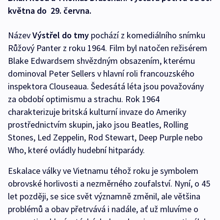
května do 29. června.
Název
Výstřel do tmy
pochází z komediálního snímku
Růžový Panter z roku 1964. Film byl natočen režisérem
Blake Edwardsem shvězdným obsazením, kterému
dominoval Peter Sellers v hlavní roli francouzského
inspektora Clouseaua. Šedesátá léta jsou považovány
za období optimismu a strachu. Rok 1964
charakterizuje britská kulturní invaze do Ameriky
prostřednictvím skupin, jako jsou Beatles, Rolling
Stones, Led Zeppelin, Rod Stewart, Deep Purple nebo
Who, které ovládly hudební hitparády.
Eskalace války ve Vietnamu téhož roku je symbolem
obrovské horlivosti a nezměrného zoufalství. Nyní, o 45
let později, se sice svět významně změnil, ale většina
problémů a obav přetrvává i nadále, ať už mluvíme o