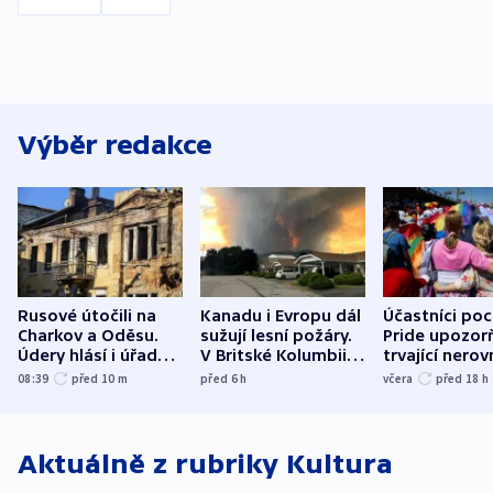
Výběr redakce
Rusové útočili na
Kanadu i Evropu dál
Účastníci po
Charkov a Oděsu.
sužují lesní požáry.
Pride upozorň
Údery hlásí i úřady v
V Britské Kolumbii
trvající nerov
Bělgorodu
evakuovali tisíce lidí
společensko
08:39
před 10
m
před 6
h
včera
před 18
h
atmosféru
Aktuálně z rubriky
Kultura