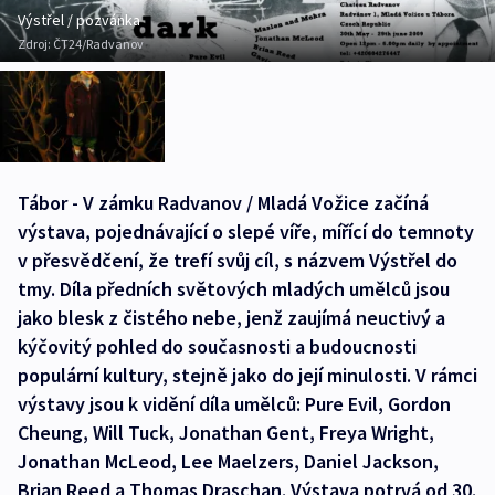
Výstřel / pozvánka
Zdroj:
ČT24/Radvanov
Tábor - V zámku Radvanov / Mladá Vožice začíná
výstava, pojednávající o slepé víře, mířící do temnoty
v přesvědčení, že trefí svůj cíl, s názvem Výstřel do
tmy. Díla předních světových mladých umělců jsou
jako blesk z čistého nebe, jenž zaujímá neuctivý a
kýčovitý pohled do současnosti a budoucnosti
populární kultury, stejně jako do její minulosti. V rámci
výstavy jsou k vidění díla umělců: Pure Evil, Gordon
Cheung, Will Tuck, Jonathan Gent, Freya Wright,
Jonathan McLeod, Lee Maelzers, Daniel Jackson,
Brian Reed a Thomas Draschan. Výstava potrvá od 30.