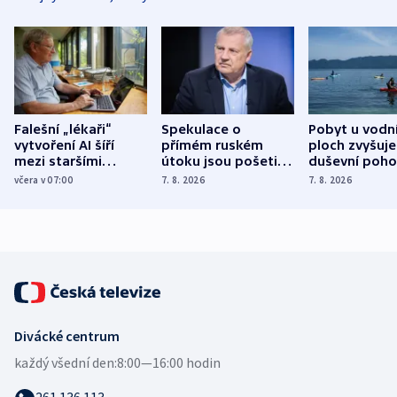
Falešní „lékaři“
Spekulace o
Pobyt u vodn
vytvoření AI šíří
přímém ruském
ploch zvyšuje
mezi staršími
útoku jsou pošetilé,
duševní poho
Poláky nebezpečné
míní estonský
ukázala
včera v 07:00
7. 8. 2026
7. 8. 2026
zdravotní rady
bezpečnostní
mezinárodní 
expert
Divácké centrum
každý všední den:
8:00—16:00 hodin
261 136 113