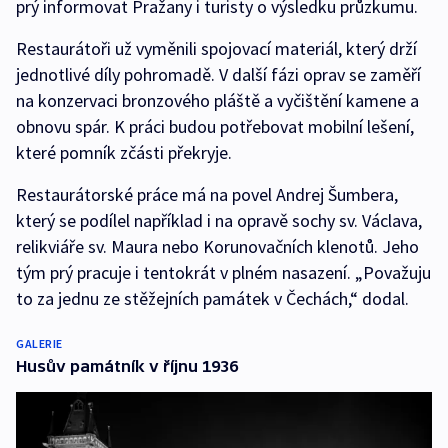
prý informovat Pražany i turisty o výsledku průzkumu.
Restaurátoři už vyměnili spojovací materiál, který drží
jednotlivé díly pohromadě. V další fázi oprav se zaměří
na konzervaci bronzového pláště a vyčištění kamene a
obnovu spár. K práci budou potřebovat mobilní lešení,
které pomník zčásti překryje.
Restaurátorské práce má na povel Andrej Šumbera,
který se podílel například i na opravě sochy sv. Václava,
relikviáře sv. Maura nebo Korunovačních klenotů. Jeho
tým prý pracuje i tentokrát v plném nasazení. „Považuju
to za jednu ze stěžejních památek v Čechách,“ dodal.
GALERIE
Husův památník v říjnu 1936