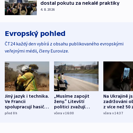
dostal pokutu za nekalé praktiky
4. 8. 2026
Evropský pohled
ČT24 každý den vybírá z obsahu publikovaného evropskými
veřejnými médii, členy Eurovize.
Jiný jazyk i technika.
„Musíme zapojit
Na Ukrajině j
Ve Francii
ženy.“ Litevští
zadržováni o
spolupracují hasiči z
politici zvažují
z více než 50 
různých zemí
dohodu o
Bojovali na s
před 8
h
včera v 16:00
včera v 14:37
demografii
Ruska