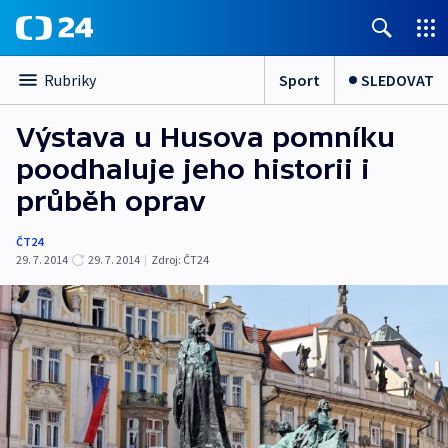
Sport
SLEDOVAT
Rubriky
Výstava u Husova pomníku
poodhaluje jeho historii i
průběh oprav
ČT24
29. 7. 2014
29. 7. 2014
|
Zdroj:
ČT24