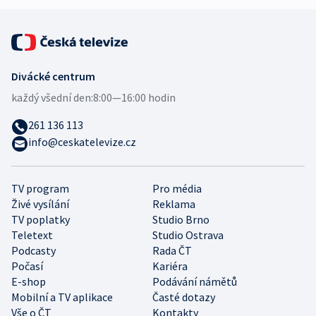
Divácké centrum
každý všední den:
8:00—16:00 hodin
261 136 113
info@ceskatelevize.cz
TV program
Pro média
Živé vysílání
Reklama
TV poplatky
Studio Brno
Teletext
Studio Ostrava
Podcasty
Rada ČT
Počasí
Kariéra
E-shop
Podávání námětů
Mobilní a TV aplikace
Časté dotazy
Vše o ČT
Kontakty