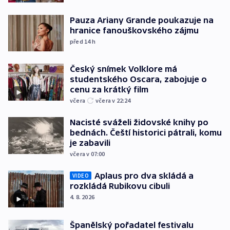
Pauza Ariany Grande poukazuje na
hranice fanouškovského zájmu
před 14
h
Český snímek Volklore má
studentského Oscara, zabojuje o
cenu za krátký film
včera
včera v 22:24
Nacisté sváželi židovské knihy po
bednách. Čeští historici pátrali, komu
je zabavili
včera v 07:00
Aplaus pro dva skládá a
VIDEO
rozkládá Rubikovu cibuli
4. 8. 2026
Španělský pořadatel festivalu