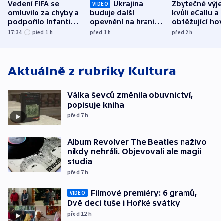
Vedení FIFA se
Ukrajina
Zbytečné výj
VIDEO
omluvilo za chyby a
buduje další
kvůli eCallu a
podpořilo Infantina.
opevnění na hranici
obtěžující ho
UEFA trvá na
s Běloruskem
zdržují záchr
17:34
před 1
h
před 1
h
před 2
h
bojkotu
Aktuálně z rubriky
Kultura
Válka ševců změnila obuvnictví,
popisuje kniha
před 7
h
Album Revolver The Beatles naživo
nikdy nehráli. Objevovali ale magii
studia
před 7
h
Filmové premiéry: 6 gramů,
VIDEO
Dvě deci tuše i Hořké svátky
před 12
h