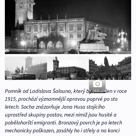
Pomník od Ladislava Šalouna, který byl odhalen v roce
+ 7 dalších
1915, prochází významnější opravou poprvé po sto
letech. Socha znázorňuje Jana Husa stojícího
uprostřed skupiny postav, mezi nimiž jsou husité a
pobělohorští emigranti. Bronzový povrch je po letech
mechanicky poškozen, zasáhly ho i střely a na konci