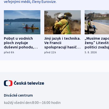
veřejnými médii, členy Eurovize.
Pobyt u vodních
Jiný jazyk i technika.
„Musíme zapo
ploch zvyšuje
Ve Francii
ženy.“ Litevšt
duševní pohodu,
spolupracují hasiči z
politici zvažuj
ukázala
různých zemí
dohodu o
před 6
h
před 22
h
5. 8. 2026
mezinárodní studie
demografii
Divácké centrum
každý všední den:
8:00—16:00 hodin