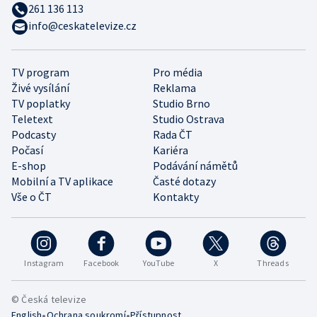
261 136 113
info@ceskatelevize.cz
TV program
Pro média
Živé vysílání
Reklama
TV poplatky
Studio Brno
Teletext
Studio Ostrava
Podcasty
Rada ČT
Počasí
Kariéra
E-shop
Podávání námětů
Mobilní a TV aplikace
Časté dotazy
Vše o ČT
Kontakty
Instagram
Facebook
YouTube
X
Threads
© Česká televize
•
•
English
Ochrana soukromí
Přístupnost