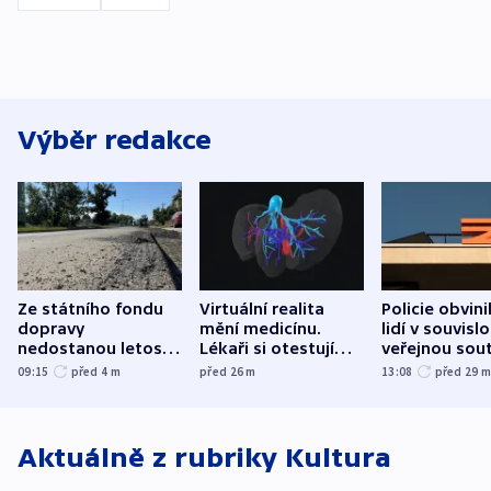
Výběr redakce
Ze státního fondu
Virtuální realita
Policie obvini
dopravy
mění medicínu.
lidí v souvislo
nedostanou letos
Lékaři si otestují
veřejnou sout
kraje na silnice ani
každý řez, říká
Správy železn
09:15
před 4
m
před 26
m
13:08
před 29
korunu, řekl Půta
český expert
Aktuálně z rubriky
Kultura