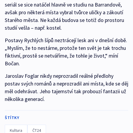
seriál se sice natáčel hlavně ve studiu na Barrandově,
avšak pro některá místa vybral tvůrce uličky a zákoutí
Starého města. Ne každá budova se totiž do prostoru
studií vešla – např. kostel.
Postavy Rychlých šípů neztrácejí lesk ani v dnešní době.
„Myslím, že to nestárne, protože ten svět je tak trochu
fiktivní, prostě se netváříme, že tohle je život,“ míní
Bočan.
Jaroslav Foglar nikdy neprozradil reálné předlohy
postav svých románů a neprozradil ani místa, kde se děj
měl odehrávat. Jeho tajemství tak probouzí fantazii už
několika generací.
ŠTÍTKY
Kultura
ČT24