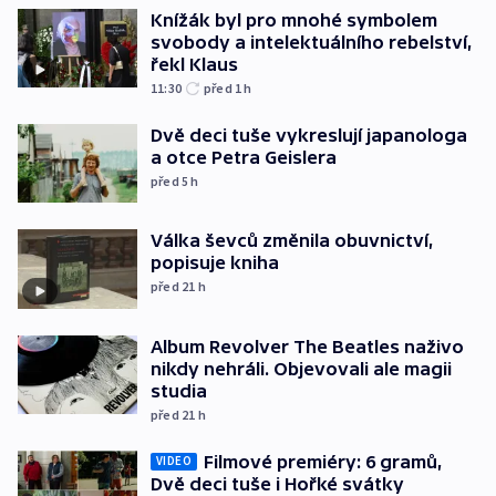
Knížák byl pro mnohé symbolem
svobody a intelektuálního rebelství,
řekl Klaus
11:30
před 1
h
Dvě deci tuše vykreslují japanologa
a otce Petra Geislera
před 5
h
Válka ševců změnila obuvnictví,
popisuje kniha
před 21
h
Album Revolver The Beatles naživo
nikdy nehráli. Objevovali ale magii
studia
před 21
h
Filmové premiéry: 6 gramů,
VIDEO
Dvě deci tuše i Hořké svátky