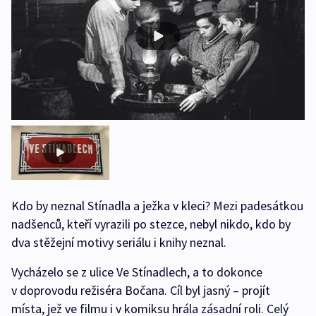
Kdo by neznal Stínadla a ježka v kleci? Mezi padesátkou
nadšenců, kteří vyrazili po stezce, nebyl nikdo, kdo by
dva stěžejní motivy seriálu i knihy neznal.
Vycházelo se z ulice Ve Stínadlech, a to dokonce
v doprovodu režiséra Bočana. Cíl byl jasný – projít
místa, jež ve filmu i v komiksu hrála zásadní roli. Celý