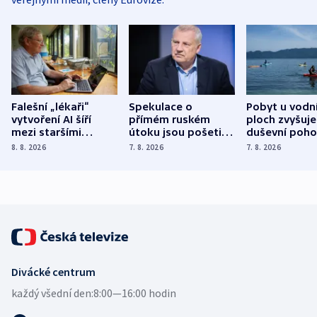
Falešní „lékaři“
Spekulace o
Pobyt u vodn
vytvoření AI šíří
přímém ruském
ploch zvyšuje
mezi staršími
útoku jsou pošetilé,
duševní poho
Poláky nebezpečné
míní estonský
ukázala
8. 8. 2026
7. 8. 2026
7. 8. 2026
zdravotní rady
bezpečnostní
mezinárodní 
expert
Divácké centrum
každý všední den:
8:00—16:00 hodin