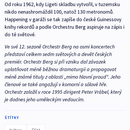
Od roku 1962, kdy Ligeti skladbu vytvořil, v tuzemsku
nikdo nenashromáždil 100, natož 130 metronomů.
Happening v garáži se tak zapíše do české Guinessovy
knihy rekordů a podle Orchestru Berg aspiruje na zápis i
do té světové.
Ve své 12. sezoně Orchestr Berg na osmi koncertech
představí celkem sedm světových a devět českých
premiér. Orchestr Berg si při vzniku dal závazek
uplatňovat méně běžnou dramaturgii a propagovat
méně známé tituly z oblasti „mimo hlavní proud“. Jeho
členové se také angažují v komorní a sólové hře.
Orchestr založil v roce 1995 dirigent Peter Vrábel, který
je dodnes jeho uměleckým vedoucím.
ŠTÍTKY