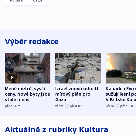
Kultura
ČT24
Výběr redakce
Méně metrů, vyšší
Izrael znovu odmítl
Kanadu i Evro
ceny. Nové byty jsou
mírový plán pro
sužují lesní p
stále menší
Gazu
V Britské Kol
evakuovali tis
před 56
m
včera
před 8
h
včera
před 9
h
Aktuálně z rubriky
Kultura