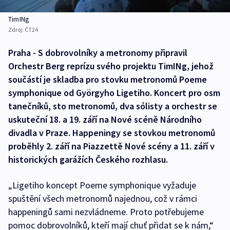
TimINg
Zdroj:
ČT24
Praha - S dobrovolníky a metronomy připravil
Orchestr Berg reprízu svého projektu TimINg, jehož
součástí je skladba pro stovku metronomů Poeme
symphonique od Györgyho Ligetiho. Koncert pro osm
tanečníků, sto metronomů, dva sólisty a orchestr se
uskuteční 18. a 19. září na Nové scéně Národního
divadla v Praze. Happeningy se stovkou metronomů
proběhly 2. září na Piazzettě Nové scény a 11. září v
historických garážích Českého rozhlasu.
„Ligetiho koncept Poeme symphonique vyžaduje
spuštění všech metronomů najednou, což v rámci
happeningů sami nezvládneme. Proto potřebujeme
pomoc dobrovolníků, kteří mají chuť přidat se k nám,“