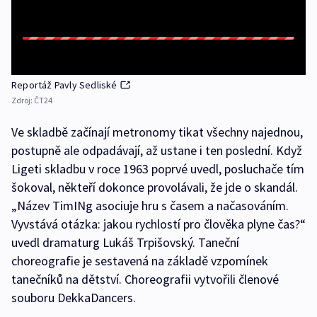
Reportáž Pavly Sedliské
Zdroj:
ČT24
Ve skladbě začínají metronomy tikat všechny najednou,
postupně ale odpadávají, až ustane i ten poslední. Když
Ligeti skladbu v roce 1963 poprvé uvedl, posluchače tím
šokoval, někteří dokonce provolávali, že jde o skandál.
„Název TimINg asociuje hru s časem a načasováním.
Vyvstává otázka: jakou rychlostí pro člověka plyne čas?“
uvedl dramaturg Lukáš Trpišovský. Taneční
choreografie je sestavená na základě vzpomínek
tanečníků na dětství. Choreografii vytvořili členové
souboru DekkaDancers.