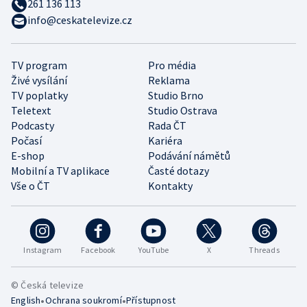
261 136 113
info@ceskatelevize.cz
TV program
Pro média
Živé vysílání
Reklama
TV poplatky
Studio Brno
Teletext
Studio Ostrava
Podcasty
Rada ČT
Počasí
Kariéra
E-shop
Podávání námětů
Mobilní a TV aplikace
Časté dotazy
Vše o ČT
Kontakty
Instagram
Facebook
YouTube
X
Threads
© Česká televize
•
•
English
Ochrana soukromí
Přístupnost