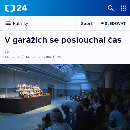
Sport
SLEDOVAT
Rubriky
V garážích se poslouchal čas
sen
13. 9. 2012
13. 9. 2012
|
Zdroj:
ČT24