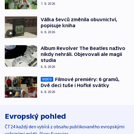
7. 8. 2026
Válka ševců změnila obuvnictví,
popisuje kniha
6. 8. 2026
Album Revolver The Beatles naživo
nikdy nehráli. Objevovali ale magii
studia
6. 8. 2026
Filmové premiéry: 6 gramů,
VIDEO
Dvě deci tuše i Hořké svátky
6. 8. 2026
Evropský pohled
ČT24 každý den vybírá z obsahu publikovaného evropskými
veřejnými médii, členy Eurovize.