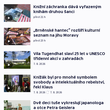
Knižní záchranka dává vyřazeným
knihám druhou šanci
před 21
h
„Brněnské hantec“ rozšíří kulturní
seznam na jihu Moravy
před 23
h
Vila Tugendhat slaví 25 let v UNESCO
třídenní akcí v zahradách
7. 8. 2026
Knížák byl pro mnohé symbolem
svobody a intelektuálního rebelství,
řekl Klaus
7. 8. 2026
7. 8. 2026
Dvě deci tuše vykreslují japanologa
a otce Petra Geislera