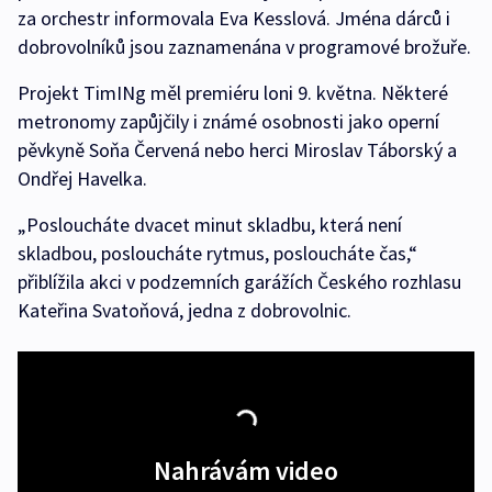
za orchestr informovala Eva Kesslová. Jména dárců i
dobrovolníků jsou zaznamenána v programové brožuře.
Projekt TimINg měl premiéru loni 9. května. Některé
metronomy zapůjčily i známé osobnosti jako operní
pěvkyně Soňa Červená nebo herci Miroslav Táborský a
Ondřej Havelka.
„Posloucháte dvacet minut skladbu, která není
skladbou, posloucháte rytmus, posloucháte čas,“
přiblížila akci v podzemních garážích Českého rozhlasu
Kateřina Svatoňová, jedna z dobrovolnic.
Nahrávám video