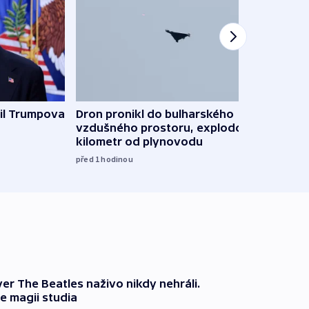
il Trumpova
Dron pronikl do bulharského
Ruský
vzdušného prostoru, explodoval
čtyři 
kilometr od plynovodu
08:20
před 1
hodinou
er The Beatles naživo nikdy nehráli.
e magii studia