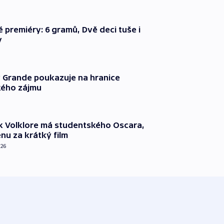
é premiéry: 6 gramů, Dvě deci tuše i
y
 Grande poukazuje na hranice
ého zájmu
k Volklore má studentského Oscara,
nu za krátký film
026