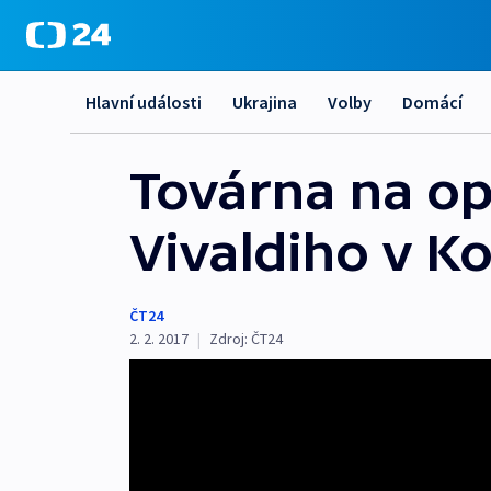
Hlavní události
Ukrajina
Volby
Domácí
Továrna na op
Vivaldiho v K
ČT24
2. 2. 2017
|
Zdroj:
ČT24