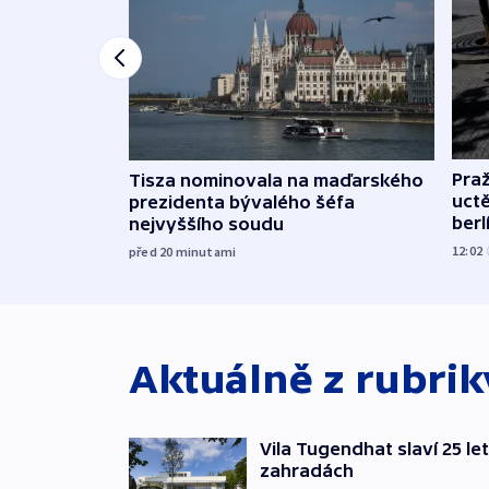
Pra
Tisza nominovala na maďarského
uct
prezidenta bývalého šéfa
ber
nejvyššího soudu
12:02
před 20
minutami
Aktuálně z rubri
Vila Tugendhat slaví 25 le
zahradách