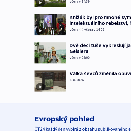
včera v 14:39
Knížák byl pro mnohé sy
intelektuálního rebelství, 
včera
včera v 14:02
Dvě deci tuše vykreslují 
Geislera
včera v 08:00
Válka ševců změnila obuvn
6. 8. 2026
Evropský pohled
ČT24 každý den vybírá z obsahu publikovaného e