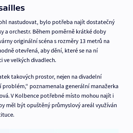
ailles
ohl nastudovat, bylo potřeba najít dostatečný
ky a orchestr. Během poměrně krátké doby
várny originální scéna s rozměry 13 metrů na
 hodně otevřená, aby dění, které se na ní
ci ve velkých divadlech.
atek takových prostor, nejen na divadelní
mají problém,“ poznamenala generální manažerka
ová. V Kolbence potřebné místo mohou najít i
by měl být opuštěný průmyslový areál využíván
tituce.