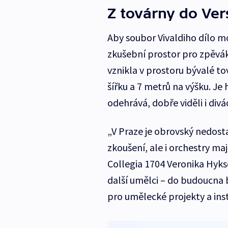
Z továrny do Vers
Aby soubor Vivaldiho dílo m
zkušební prostor pro zpěvá
vznikla v prostoru bývalé to
šířku a 7 metrů na výšku. Je
odehrává, dobře viděli i divá
„V Praze je obrovský nedost
zkoušení, ale i orchestry 
Collegia 1704 Veronika Hyks
další umělci – do budoucna 
pro umělecké projekty a ins