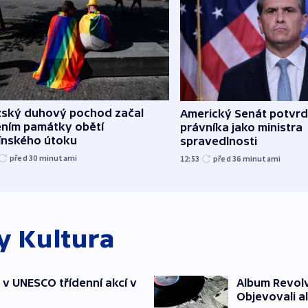
žský duhový pochod začal
Americký Senát potvrd
ěním památky obětí
právníka jako ministra
línského útoku
spravedlnosti
před 30
minutami
12:53
před 36
minutami
ky
Kultura
t v UNESCO třídenní akcí v
Album Revolv
Objevovali al