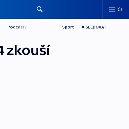
ČT
Podcasty
Sport
SLEDOVAT
4 zkouší