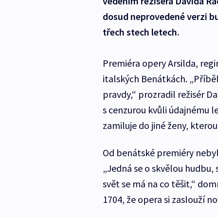
vedením režiséra Davida Rad
dosud neprovedené verzi b
třech stech letech.
Premiéra opery Arsilda, regin
italských Benátkách. „Příběh 
pravdy,“ prozradil režisér 
s cenzurou kvůli údajnému l
zamiluje do jiné ženy, kter
Od benátské premiéry nebyla
„Jedná se o skvělou hudbu, sk
svět se má na co těšit,“ dom
1704, že opera si zaslouží n