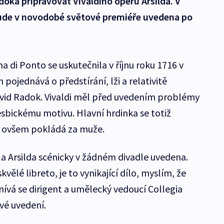
oka připravovat Vivaldiho operu Arsilda. V
ude v novodobé světové premiéře uvedena po
a di Ponto se uskutečnila v říjnu roku 1716 v
pojednává o předstírání, lži a relativitě
David Radok. Vivaldi měl před uvedením problémy
esbickému motivu. Hlavní hrdinka se totiž
ou ovšem pokládá za muže.
 Arsilda scénicky v žádném divadle uvedena.
vělé libreto, je to vynikající dílo, myslím, že
nívá se dirigent a umělecký vedoucí Collegia
ové uvedení.