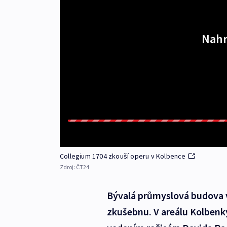
Nahr
Collegium 1704 zkouší operu v Kolbence
Zdroj:
ČT24
Bývalá průmyslová budova v
zkušebnu. V areálu Kolbenk