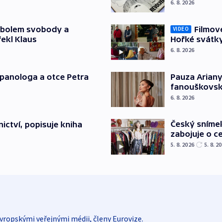
6. 8. 2026
mbolem svobody a
Filmov
VIDEO
řekl Klaus
Hořké svátk
6. 8. 2026
japanologa a otce Petra
Pauza Ariany
fanouškovsk
6. 8. 2026
Český sníme
ictví, popisuje kniha
zabojuje o ce
5. 8. 2026
5. 8. 2
vropskými veřejnými médii, členy Eurovize.