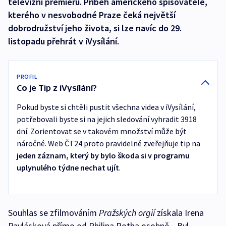
televizní premiéru. Příběh amerického spisovatele,
kterého v nesvobodné Praze čeká největší
dobrodružství jeho života, si lze navíc do 29.
listopadu přehrát v iVysílání.
PROFIL
Co je Tip z iVysílání?
Pokud byste si chtěli pustit všechna videa v iVysílání,
potřebovali byste si na jejich sledování vyhradit 3918
dní. Zorientovat se v takovém množství může být
náročné. Web ČT24 proto pravidelně zveřejňuje tip na
jeden záznam, který by bylo škoda si v programu
uplynulého týdne nechat ujít
.
Souhlas se zfilmováním
Pražských orgií
získala Irena
Pavlásková přímo od Philipa Rotha osobně. „Byl