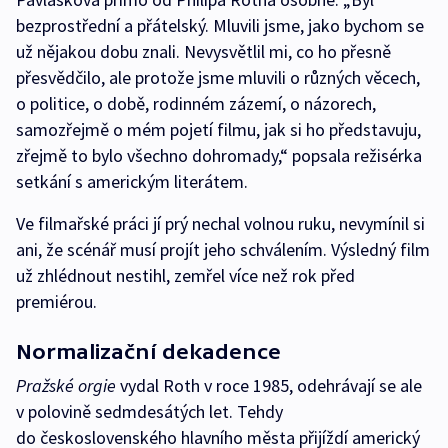
bezprostřední a přátelský. Mluvili jsme, jako bychom se
už nějakou dobu znali. Nevysvětlil mi, co ho přesně
přesvědčilo, ale protože jsme mluvili o různých věcech,
o politice, o době, rodinném zázemí, o názorech,
samozřejmě o mém pojetí filmu, jak si ho představuju,
zřejmě to bylo všechno dohromady,“ popsala režisérka
setkání s americkým literátem.
Ve filmařské práci jí prý nechal volnou ruku, nevymínil si
ani, že scénář musí projít jeho schválením. Výsledný film
už zhlédnout nestihl, zemřel více než rok před
premiérou.
Normalizační dekadence
Pražské orgie
vydal Roth v roce 1985, odehrávají se ale
v polovině sedmdesátých let. Tehdy
do československého hlavního města přijíždí americký