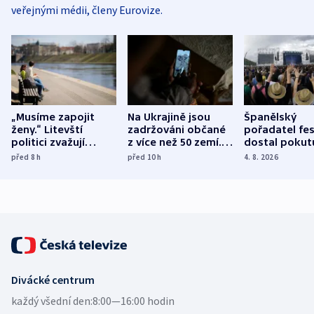
veřejnými médii, členy Eurovize.
„Musíme zapojit
Na Ukrajině jsou
Španělský
ženy.“ Litevští
zadržováni občané
pořadatel fes
politici zvažují
z více než 50 zemí.
dostal pokut
dohodu o
Bojovali na straně
nekalé prakti
před 8
h
před 10
h
4. 8. 2026
demografii
Ruska
Divácké centrum
každý všední den:
8:00—16:00 hodin