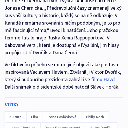
Do role Zuckermana tvůrci vybrali kanadského herce
Jonase Chernicka. „Předrevoluční časy znamenají velký
kus vaší kultury a historie, každý se na ně odkazuje. V
Kanadě nemáme srovnání s ničím podobným, je to pro
mě fascinující téma,“ uvedl k natáčení. Jeho pražskou
femme fatale hraje Ruska Xenia Rappoportová. V
dabované verzi, která je dostupná v iVysílání, jim hlasy
propůjčili Jiří Dvořák a Dana Černá.
Ve fiktivním příběhu se mimo jiné objeví také postava
inspirovaná Václavem Havlem. Ztvárnil ji Viktor Dvořák,
který si budoucího prezidenta zahrál i ve
filmu Havel
.
Další snímek o disidentské době natočil Slávek Horák.
ŠTÍTKY
Kultura
Film
Irena Pavlásková
Philip Roth
Jonas Chernick
Xenia Rappoportová
Viktor Dvořák