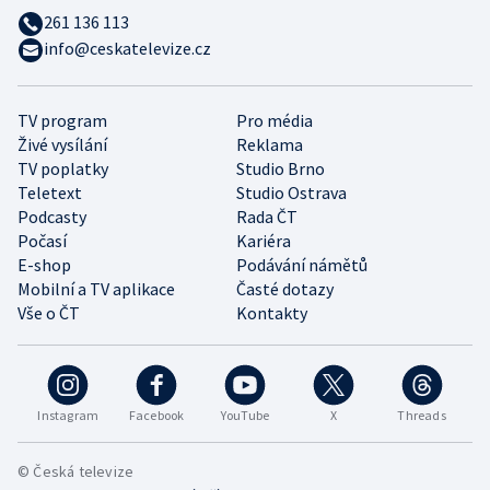
261 136 113
info@ceskatelevize.cz
TV program
Pro média
Živé vysílání
Reklama
TV poplatky
Studio Brno
Teletext
Studio Ostrava
Podcasty
Rada ČT
Počasí
Kariéra
E-shop
Podávání námětů
Mobilní a TV aplikace
Časté dotazy
Vše o ČT
Kontakty
Instagram
Facebook
YouTube
X
Threads
© Česká televize