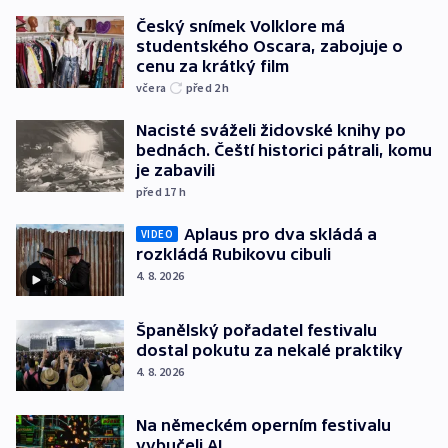
Český snímek Volklore má
studentského Oscara, zabojuje o
cenu za krátký film
včera
před 2
h
Nacisté sváželi židovské knihy po
bednách. Čeští historici pátrali, komu
je zabavili
před 17
h
Aplaus pro dva skládá a
VIDEO
rozkládá Rubikovu cibuli
4. 8. 2026
Španělský pořadatel festivalu
dostal pokutu za nekalé praktiky
4. 8. 2026
Na německém operním festivalu
vybučeli AI