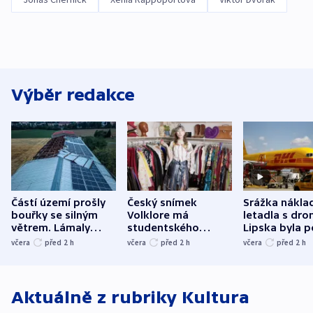
Výběr redakce
Částí území prošly
Český snímek
Srážka nákla
bouřky se silným
Volklore má
letadla s dr
větrem. Lámaly
studentského
Lipska byla p
stromy a poničily
Oscara, zabojuje o
německého mi
včera
před 2
h
včera
před 2
h
včera
před 2
h
střechu
cenu za krátký film
hybridní útok
Aktuálně z rubriky
Kultura