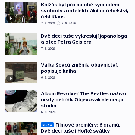
Knížák byl pro mnohé symbolem
svobody a intelektuálního rebelství,
řekl Klaus
7. 8. 2026
7. 8. 2026
Dvě deci tuše vykreslují japanologa
a otce Petra Geislera
7. 8. 2026
Válka ševců změnila obuvnictví,
popisuje kniha
6. 8. 2026
Album Revolver The Beatles naživo
nikdy nehráli. Objevovali ale magii
studia
6. 8. 2026
Filmové premiéry: 6 gramů,
VIDEO
Dvě deci tuše i Hořké svátky