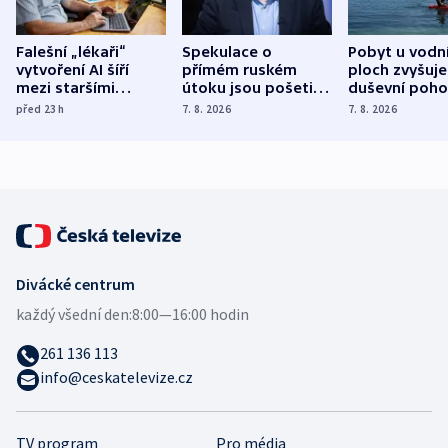
Falešní „lékaři“
Spekulace o
Pobyt u vodn
vytvoření AI šíří
přímém ruském
ploch zvyšuje
mezi staršími
útoku jsou pošetilé,
duševní poho
Poláky nebezpečné
míní estonský
ukázala
před 23
h
7. 8. 2026
7. 8. 2026
zdravotní rady
bezpečnostní
mezinárodní 
expert
Divácké centrum
každý všední den:
8:00—16:00 hodin
261 136 113
info@ceskatelevize.cz
TV program
Pro média