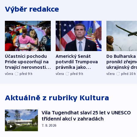
Výběr redakce
Účastníci pochodu
Americký Senát
Do Bulharska
Pride upozorňují na
potvrdil Trumpova
pronikl zřejm
trvající nerovnosti i
právníka jako
ukrajinský dr
společenskou
ministra
explodoval k
včera
před 9
h
včera
před 9
h
včera
před 10
h
atmosféru
spravedlnosti
od plynovod
Aktuálně z rubriky
Kultura
Vila Tugendhat slaví 25 let v UNESCO
třídenní akcí v zahradách
7. 8. 2026