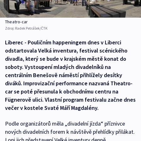
Theatro-car
Zdroj:
Radek Petrášek/ČTK
Liberec - Pouličním happeningem dnes v Liberci
odstartovala Velká inventura, festival scénického
divadla, který se bude v krajském městě konat do
soboty. Vystoupení mladých divadelníků na
centrálním Benešově náměstí přihlížely desítky
diváků. Improvizační performance nazvaná Theatro-
car se poté přesunula k obchodnímu centru na
Fügnerově ulici. Vlastní program festivalu začne dnes
večer v kostele Svaté Máří Magdalény.
Podle organizátorů měla „divadelní jízda“ příznivce
nových divadelních forem k návštěvě přehlídky přilákat.
Loni jich představení Velké inventury denně