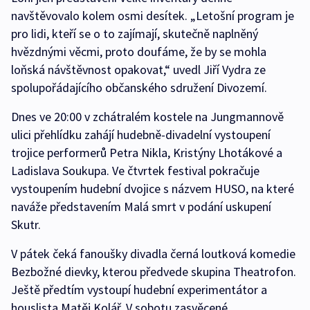
navštěvovalo kolem osmi desítek. „Letošní program je
pro lidi, kteří se o to zajímají, skutečně naplněný
hvězdnými věcmi, proto doufáme, že by se mohla
loňská návštěvnost opakovat,“ uvedl Jiří Vydra ze
spolupořádajícího občanského sdružení Divozemí.
Dnes ve 20:00 v zchátralém kostele na Jungmannově
ulici přehlídku zahájí hudebně-divadelní vystoupení
trojice performerů Petra Nikla, Kristýny Lhotákové a
Ladislava Soukupa. Ve čtvrtek festival pokračuje
vystoupením hudební dvojice s názvem HUSO, na které
naváže představením Malá smrt v podání uskupení
Skutr.
V pátek čeká fanoušky divadla černá loutková komedie
Bezbožné dievky, kterou předvede skupina Theatrofon.
Ještě předtím vystoupí hudební experimentátor a
houslista Matěj Kolář. V sobotu zasvěcené