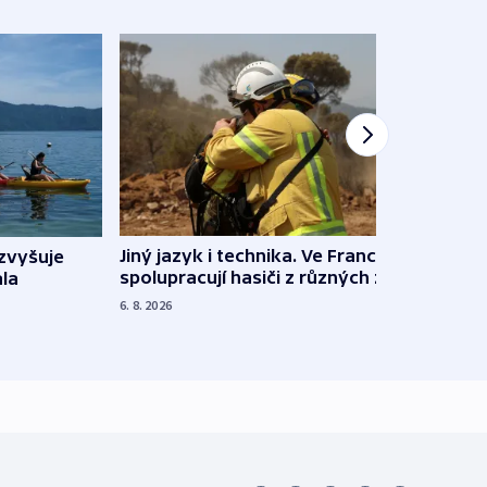
Jiný jazyk i technika. Ve Francii
zvyšuje
„Musí
spolupracují hasiči z různých zemí
la
polit
demo
6. 8. 2026
5. 8. 20