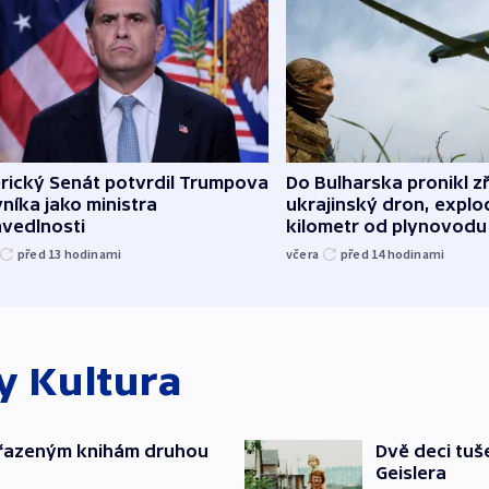
rický Senát potvrdil Trumpova
Do Bulharska pronikl z
níka jako ministra
ukrajinský dron, explo
avedlnosti
kilometr od plynovodu
před 13
hodinami
včera
před 14
hodinami
ky
Kultura
yřazeným knihám druhou
Dvě deci tuš
Geislera