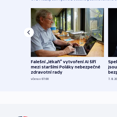
Falešní „lékaři“ vytvoření AI šíří
Spe
mezi staršími Poláky nebezpečné
jsou
zdravotní rady
bez
včera v 07:00
7. 8. 2