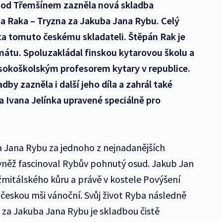
pod Třemšínem zazněla nová skladba
a Raka – Tryzna za Jakuba Jana Rybu. Celý
ta tomuto českému skladateli. Štěpán Rak je
átu. Spoluzakládal finskou kytarovou školu a
ysokoškolským profesorem kytary v republice.
by zazněla i další jeho díla a zahrál také
 Ivana Jelínka upravené speciálně pro
 Jana Rybu za jednoho z nejnadanějších
vněž fascinoval Rybův pohnutý osud. Jakub Jan
žmitálského kůru a právě v kostele Povýšení
 českou mši vánoční. Svůj život Ryba následně
 za Jakuba Jana Rybu je skladbou čistě