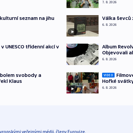
7. 8. 2026
kulturní seznam na jihu
Válka ševců 
6. 8. 2026
t v UNESCO třídenní akcí v
Album Revolv
Objevovali al
6. 8. 2026
mbolem svobody a
Filmov
VIDEO
řekl Klaus
Hořké svátk
6. 8. 2026
vropskými veřejnými médii, členy Eurovize.