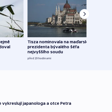
řejmě
Tisza nominovala na maďarského
Ruský
doval
prezidenta bývalého šéfa
čtyři 
nejvyššího soudu
včera
před 19
hodinami
e vykreslují japanologa a otce Petra