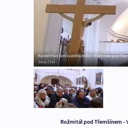
Kostel Povýšení svatého Kříže v Rožmitále pod Tře
Zdroj:
ČT24
Rožmitál pod Třemšínem - V