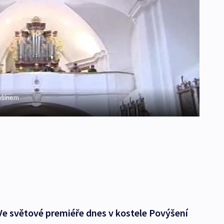
mšínem
e světové premiéře dnes v kostele Povýšení