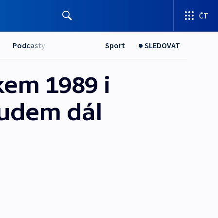
ČT
Podcasty
Sport
SLEDOVAT
okem 1989 i
budem dál