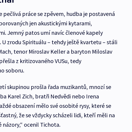
e pečlivá práce se zpěvem, hudba je postavená
porovaných jen akustickými kytarami,
i. Jemný patos umí navíc členové kapely
 zrodu Spirituálu – tehdy ještě kvartetu – stáli
Mach, tenor Miroslav Keller a baryton Miloslav
přešla z kritizovaného VUSu, tedy
o soboru.
etí skupinou prošla řada muzikantů, mnozí se
eba Karel Zich, bratři Nedvědi nebo Irena
aždé obsazení mělo své osobité rysy, které se
astný, že se vždycky scházeli lidi, kteří měli na
é názory,“ ocenil Tichota.