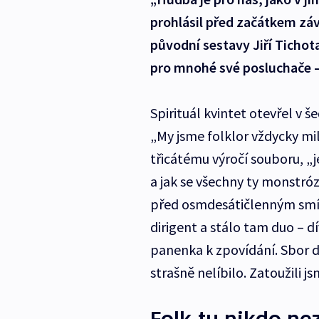
prohlásil před začátkem záv
původní sestavy Jiří Tichota
pro mnohé své posluchače – 
Spirituál kvintet otevřel v 
„My jsme folklor vždycky mil
třicátému výročí souboru, „
a jak se všechny ty monstróz
před osmdesátičlenným smí
dirigent a stálo tam duo – dív
panenka k zpovídání. Sbor d
strašně nelíbilo. Zatoužili 
Folk tu nikdo ne