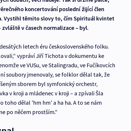
ěrečného koncertování poslední žijící člen
. Vystihl těmito slovy to, čím Spirituál kvintet
zvláště v časech normalizace – byl.
šedesátých letech éru československého folku.
ovali,“ vypráví Jiří Tichota v dokumentu ke
jenomže ve VUSu, ve Stalingradu, ve Fučíkovcích
ní soubory jmenovaly, se folklor dělal tak, že
šeným sborem byl symfonický orchestr,
ka v kroji a mládenec v kroji – a zpívali Šla
o toho dělal 'hm hm' a ha ha. A to se nám
jsme po něčem prostším.“
znal