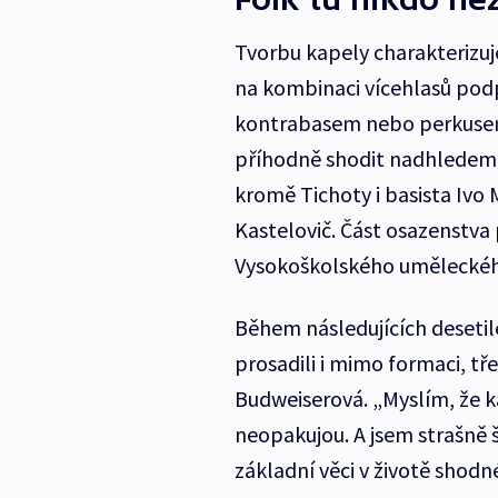
Tvorbu kapely charakterizuj
na kombinaci vícehlasů pod
kontrabasem nebo perkusem
příhodně shodit nadhledem. U
kromě Tichoty i basista Ivo 
Kastelovič. Část osazenstva 
Vysokoškolského uměleckéh
Během následujících desetil
prosadili i mimo formaci, tř
Budweiserová. „Myslím, že k
neopakujou. A jsem strašně šť
základní věci v životě shodn