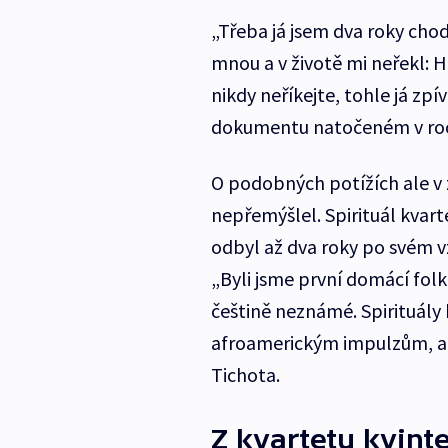
„Třeba já jsem dva roky chod
mnou a v životě mi neřekl: H
nikdy neříkejte, tohle já zpív
dokumentu natočeném v roc
O podobných potížích ale v 
nepřemýšlel. Spirituál kvart
odbyl až dva roky po svém vz
„Byli jsme první domácí folk
češtině neznámé. Spirituály
afroamerickým impulzům, a ta
Tichota.
Z kvartetu kvint