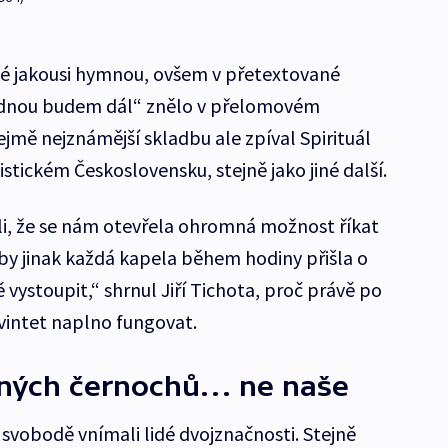
ké jakousi hymnou, ovšem v přetextované
Jednou budem dál“ znělo v přelomovém
ejmě nejznámější skladbu ale zpíval Spirituál
listickém Československu, stejně jako jiné další.
li, že se nám otevřela ohromná možnost říkat
 by jinak každá kapela během hodiny přišla o
 vystoupit,“ shrnul Jiří Tichota, proč právě po
kvintet naplno fungovat.
aných černochů… ne naše
 svobodě vnímali lidé dvojznačnosti. Stejně