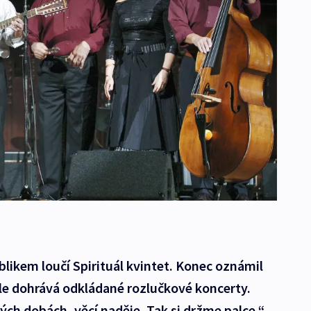
ublikem loučí Spirituál kvintet. Konec oznámil
 ale dohrává odkládané rozlučkové koncerty.
ných dobách, věcí naděje. Tak si držme palce,“