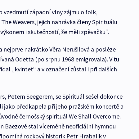
 vzedmutí západní vlny zájmu o folk,
The Weavers, jejich nahrávka členy Spirituálu
ýkonem i skutečností, že měli zpěvačku“.
a nejprve nakrátko Věra Nerušilová a posléze
vaná Odetta (po srpnu 1968 emigrovala). V tu
ídal „kvintet“ a v označení zůstal i při dalších
s, Petem Seegerem, se Spirituál sešel dokonce
i jako předkapela při jeho pražském koncertě a
ůvodně černošský spirituál We Shall Overcome.
oan Baezové stal víceméně neoficiální hymnou
řipomíná rockový historik Petr Hrabalik v