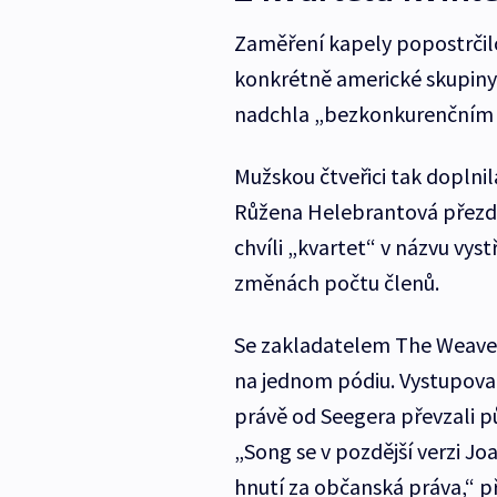
Zaměření kapely popostrčilo
konkrétně americké skupiny 
nadchla „bezkonkurenčním v
Mužskou čtveřici tak doplnil
Růžena Helebrantová přezdí
chvíli „kvartet“ v názvu vystř
změnách počtu členů.
Se zakladatelem The Weaver
na jednom pódiu. Vystupoval
právě od Seegera převzali p
„Song se v pozdější verzi J
hnutí za občanská práva,“ p