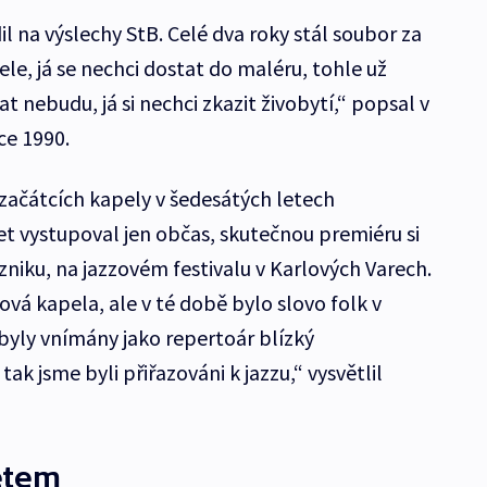
il na výslechy StB. Celé dva roky stál soubor za
ele, já se nechci dostat do maléru, tohle už
at nebudu, já si nechci zkazit živobytí,“ popsal v
e 1990.
začátcích kapely v šedesátých letech
et vystupoval jen občas, skutečnou premiéru si
niku, na jazzovém festivalu v Karlových Varech.
ová kapela, ale v té době bylo slovo folk v
 byly vnímány jako repertoár blízký
k jsme byli přiřazováni k jazzu,“ vysvětlil
etem