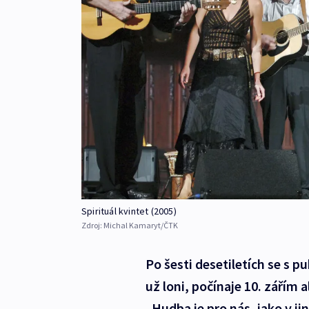
Spirituál kvintet (2005)
Zdroj:
Michal Kamaryt/ČTK
Po šesti desetiletích se s p
už loni, počínaje 10. zářím
„Hudba je pro nás, jako v ji