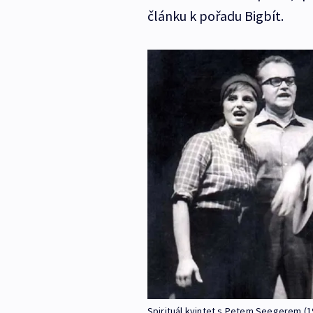
článku k pořadu Bigbít.
Spirituál kvintet s Petem Seegerem (1