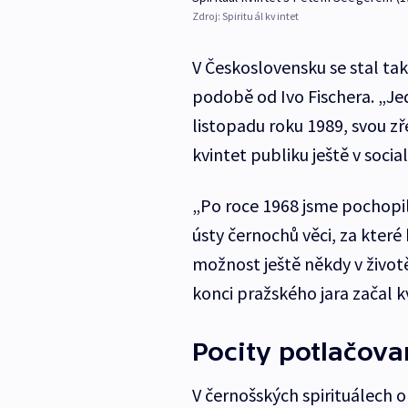
Zdroj:
Spirituál kvintet
V Československu se stal ta
podobě od Ivo Fischera. „
listopadu roku 1989, svou zř
kvintet publiku ještě v socia
„Po roce 1968 jsme pochopi
ústy černochů věci, za které
možnost ještě někdy v životě
konci pražského jara začal 
Pocity potlačov
V černošských spirituálech o