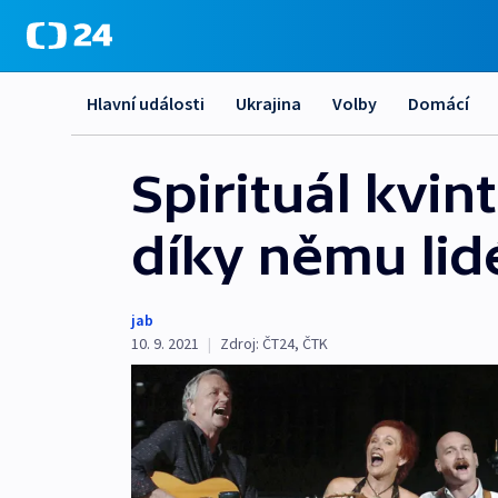
Hlavní události
Ukrajina
Volby
Domácí
Spirituál kvin
díky němu lidé
jab
10. 9. 2021
|
Zdroj:
ČT24
,
ČTK