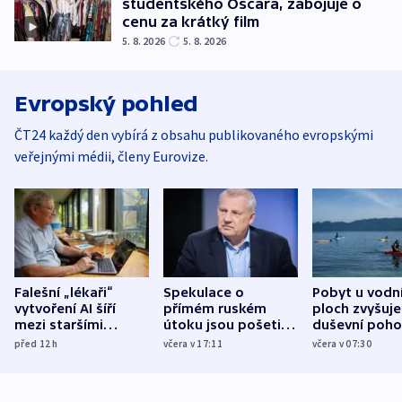
studentského Oscara, zabojuje o
cenu za krátký film
5. 8. 2026
5. 8. 2026
Evropský pohled
ČT24 každý den vybírá z obsahu publikovaného evropskými
veřejnými médii, členy Eurovize.
Falešní „lékaři“
Spekulace o
Pobyt u vodn
vytvoření AI šíří
přímém ruském
ploch zvyšuje
mezi staršími
útoku jsou pošetilé,
duševní poho
Poláky nebezpečné
míní estonský
ukázala
před 12
h
včera v 17:11
včera v 07:30
zdravotní rady
bezpečnostní
mezinárodní 
expert