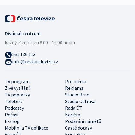
Divácké centrum
každý všední den:
8:00—16:00 hodin
261 136 113
info@ceskatelevize.cz
TV program
Pro média
Živé vysílání
Reklama
TV poplatky
Studio Brno
Teletext
Studio Ostrava
Podcasty
Rada ČT
Počasí
Kariéra
E-shop
Podávání námětů
Mobilní a TV aplikace
Časté dotazy
Vše o ČT
Kontakty