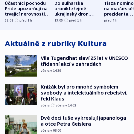
Účastníci pochodu
Do Bulharska
Tisza nomino
Pride upozorňují na
pronikl zřejmě
na maďarské
trvající nerovnosti i
ukrajinský dron,
prezidenta
společenskou
explodoval kilometr
bývalého šéf
12:02
před 1
h
13:05
před 1
h
před 4
h
atmosféru
od plynovodu
nejvyššího s
Aktuálně z rubriky
Kultura
Vila Tugendhat slaví 25 let v UNESCO
třídenní akcí v zahradách
včera v 14:39
Knížák byl pro mnohé symbolem
svobody a intelektuálního rebelství,
řekl Klaus
včera
včera v 14:02
Dvě deci tuše vykreslují japanologa
a otce Petra Geislera
včera v 08:00