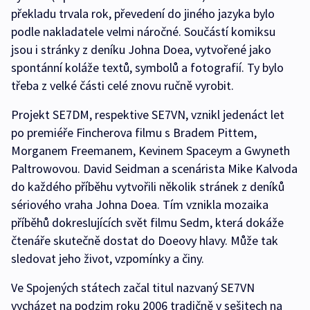
překladu trvala rok, převedení do jiného jazyka bylo
podle nakladatele velmi náročné. Součástí komiksu
jsou i stránky z deníku Johna Doea, vytvořené jako
spontánní koláže textů, symbolů a fotografií. Ty bylo
třeba z velké části celé znovu ručně vyrobit.
Projekt SE7DM, respektive SE7VN, vznikl jedenáct let
po premiéře Fincherova filmu s Bradem Pittem,
Morganem Freemanem, Kevinem Spaceym a Gwyneth
Paltrowovou. David Seidman a scenárista Mike Kalvoda
do každého příběhu vytvořili několik stránek z deníků
sériového vraha Johna Doea. Tím vznikla mozaika
příběhů dokreslujících svět filmu Sedm, která dokáže
čtenáře skutečně dostat do Doeovy hlavy. Může tak
sledovat jeho život, vzpomínky a činy.
Ve Spojených státech začal titul nazvaný SE7VN
vycházet na podzim roku 2006 tradičně v sešitech na