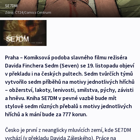
SE7DM
Zdroj:
ČT24/Comics Centrum
Praha – Komiksová podoba slavného filmu režiséra
Davida Finchera Sedm (Seven) se 19. listopadu objeví
v překladu i na českých pultech. Sedm tvůrčích týmů
vytvořilo sedm příběhů na motivy jednotlivých hříchů
– obžerství, lakoty, lenivosti, smilstva, pýchy, závisti
a hněvu. Kniha SE7DM v pevné vazbě bude mít
stylově sedm různých přebalů s motivy jednotlivých
hříchů a k mání bude za 777 korun.
Česko je první z neanglicky mluvících zemí, kde SE7DM
vychází (v překladu Davida Záleského). Práce na