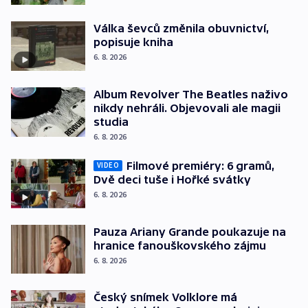
Válka ševců změnila obuvnictví,
popisuje kniha
6. 8. 2026
Album Revolver The Beatles naživo
nikdy nehráli. Objevovali ale magii
studia
6. 8. 2026
Filmové premiéry: 6 gramů,
VIDEO
Dvě deci tuše i Hořké svátky
6. 8. 2026
Pauza Ariany Grande poukazuje na
hranice fanouškovského zájmu
6. 8. 2026
Český snímek Volklore má