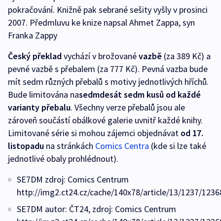
pokračování. Knižně pak sebrané sešity vyšly v prosinci
2007. Předmluvu ke knize napsal Ahmet Zappa, syn
Franka Zappy
Český překlad
vychází v brožované
vazbě
(za 389 Kč) a
pevné vazbě s přebalem (za 777 Kč). Pevná vazba bude
mít sedm různých přebalů s motivy jednotlivých hříchů.
Bude limitována na
sedmdesát sedm kusů od každé
varianty přebalu
. Všechny verze přebalů jsou ale
zároveň součástí obálkové galerie uvnitř každé knihy.
Limitované série si mohou zájemci objednávat
od 17.
listopadu
na stránkách
Comics Centra
(kde si lze také
jednotlivé obaly prohlédnout).
SE7DM zdroj: Comics Centrum
http://img2.ct24.cz/cache/140x78/article/13/1237/1236
SE7DM autor: ČT24, zdroj: Comics Centrum