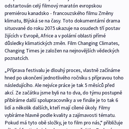
odstartován celý filmový maratón evropskou
premiérou kanadsko - francouzského filmu Změny
klimatu, Blýská se na časy. Toto dokumentární drama
situované do roku 2075 ukazuje na osudech tří postav
žijících v Evropě, Africe a v polární oblasti přímé
důsledky klimatických změn. Film Changing Climates,
Changing Times je založen na nejnovějších vědeckých
poznatcích.
„Příprava festivalu je dlouhý proces, vlastně začínáme
hned po ukončení jednotlivého ročníku s přípravou toho
následujícího. Ale nejvíce práce je tak 5 měsíců před
akcí. Ze začátku jsme byli na to dva, do týmu postupně
přibíráme další spolupracovníky a ve finále je to tak 6
lidí a několik dalších, kteří mají cílené úkoly. Filmy
vybíráme hlavně podle kvality a zajímavosti tématu.
Pokud má tyto obě složky, je to film pro nás,“ přibližuje