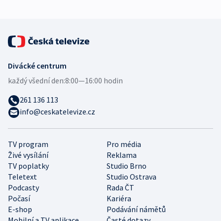
Divácké centrum
každý všední den:
8:00—16:00 hodin
261 136 113
info@ceskatelevize.cz
TV program
Pro média
Živé vysílání
Reklama
TV poplatky
Studio Brno
Teletext
Studio Ostrava
Podcasty
Rada ČT
Počasí
Kariéra
E-shop
Podávání námětů
Mobilní a TV aplikace
Časté dotazy