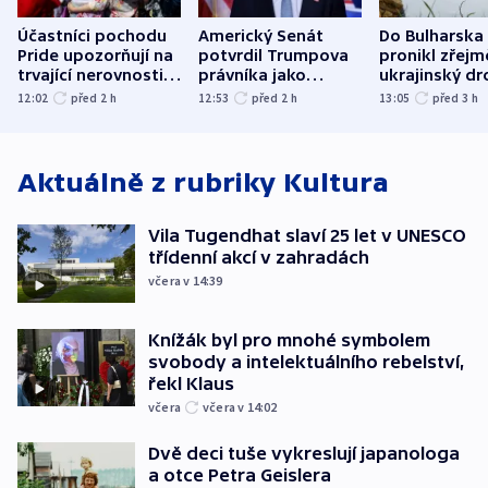
Účastníci pochodu
Americký Senát
Do Bulharska
Pride upozorňují na
potvrdil Trumpova
pronikl zřejm
trvající nerovnosti i
právníka jako
ukrajinský dr
společenskou
ministra
explodoval k
12:02
před 2
h
12:53
před 2
h
13:05
před 3
h
atmosféru
spravedlnosti
od plynovod
Aktuálně z rubriky
Kultura
Vila Tugendhat slaví 25 let v UNESCO
třídenní akcí v zahradách
včera v 14:39
Knížák byl pro mnohé symbolem
svobody a intelektuálního rebelství,
řekl Klaus
včera
včera v 14:02
Dvě deci tuše vykreslují japanologa
a otce Petra Geislera