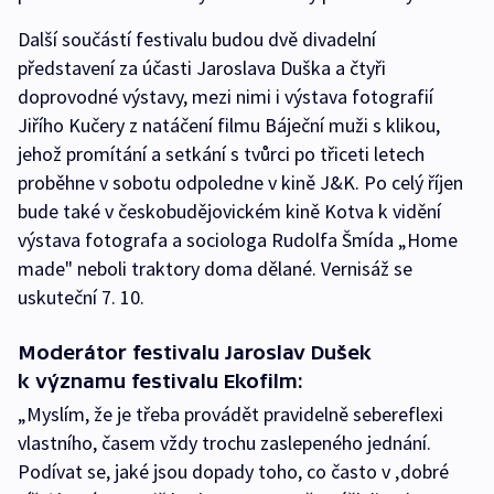
Další součástí festivalu budou dvě divadelní
představení za účasti Jaroslava Duška a čtyři
doprovodné výstavy, mezi nimi i výstava fotografií
Jiřího Kučery z natáčení filmu Báječní muži s klikou,
jehož promítání a setkání s tvůrci po třiceti letech
proběhne v sobotu odpoledne v kině J&K. Po celý říjen
bude také v českobudějovickém kině Kotva k vidění
výstava fotografa a sociologa Rudolfa Šmída „Home
made" neboli traktory doma dělané. Vernisáž se
uskuteční 7. 10.
Moderátor festivalu Jaroslav Dušek
k významu festivalu Ekofilm:
„Myslím, že je třeba provádět pravidelně sebereflexi
vlastního, časem vždy trochu zaslepeného jednání.
Podívat se, jaké jsou dopady toho, co často v ‚dobré