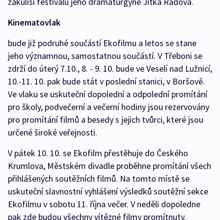
zákulisí festivalu jeho dramaturgyně Jitka Radová.
Kinematovlak
bude již podruhé součástí Ekofilmu a letos se stane
jeho významnou, samostatnou součástí. V Třeboni se
zdrží do úterý 7.10., 8. - 9. 10. bude ve Veselí nad Lužnicí,
10.-11. 10. pak bude stát v poslední stanici, v Boršově.
Ve vlaku se uskuteční dopolední a odpolední promítání
pro školy, podvečerní a večerní hodiny jsou rezervovány
pro promítání filmů a besedy s jejich tvůrci, které jsou
určené široké veřejnosti.
V pátek 10. 10. se Ekofilm přestěhuje do Českého
Krumlova, Městském divadle proběhne promítání všech
přihlášených soutěžních filmů. Na tomto místě se
uskuteční slavnostní vyhlášení výsledků soutěžní sekce
Ekofilmu v sobotu 11. října večer. V neděli dopoledne
pak zde budou všechny vítězné filmy promítnuty.