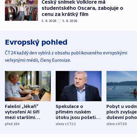
Český snímek Volklore má
studentského Oscara, zabojuje o
cenu za krátký film
5. 8. 2026
5. 8. 2026
Evropský pohled
ČT24 každý den vybírá z obsahu publikovaného evropskými
veřejnými médii, členy Eurovize.
Falešní „lékaři“
Spekulace o
Pobyt u vodn
vytvoření AI šíří
přímém ruském
ploch zvyšuje
mezi staršími
útoku jsou pošetilé,
duševní poho
Poláky nebezpečné
míní estonský
ukázala
před 16
h
včera v 17:11
včera v 07:30
zdravotní rady
bezpečnostní
mezinárodní 
expert