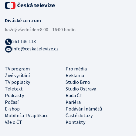
Divácké centrum
každý všední den:
8:00—16:00 hodin
261 136 113
info@ceskatelevize.cz
TV program
Pro média
Živé vysílání
Reklama
TV poplatky
Studio Brno
Teletext
Studio Ostrava
Podcasty
Rada ČT
Počasí
Kariéra
E-shop
Podávání námětů
Mobilní a TV aplikace
Časté dotazy
Vše o ČT
Kontakty