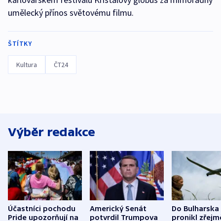
umělecký přínos světovému filmu.
ŠTÍTKY
Kultura
ČT24
Výběr redakce
Účastníci pochodu
Americký Senát
Do Bulharska
Pride upozorňují na
potvrdil Trumpova
pronikl zřejm