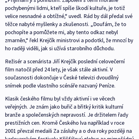
pochybenými lidmi, kteří spíše škodí kultuře, je totiž
velice nesnadné a obtížné,“ uvedl. Rád by dál předal své
těžce nabyté myšlenky a zkušenosti. „Doufám, že to
pochopíte a pomůžete mi, aby tento odkaz nebyl
zmarněn,“ řekl Krejčík ministrovi a podotkl, že mnozí by
ho raději viděli, jak si užívá starobního důchodu.
Režisér a scenárista Jiří Krejčík poslední celovečerní
film natočil před 24 lety, je však stále aktivní. V
současnosti dokončuje v České televizi dvoudílný
snímek podle vlastního scénáře nazvaný Peníze.
Klasik českého filmu byl vždy aktivní i ve věcech
veřejných. Je znám jako buřič a břitký kritik kulturní
branže a společenských nepravostí. Je držitelem řady
prestižních cen. Kromě Českého lva například v roce
2001 převzal medaili Za zásluhy a o dva roky později na
karlovarském festivalu Křišťálový globus za mimořádný