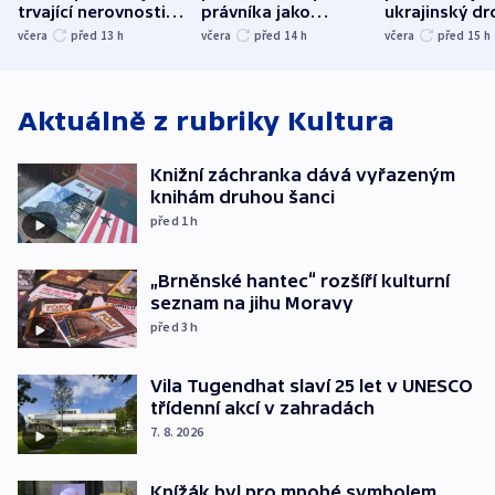
trvající nerovnosti i
právníka jako
ukrajinský dr
společenskou
ministra
explodoval k
včera
před 13
h
včera
před 14
h
včera
před 15
h
atmosféru
spravedlnosti
od plynovod
Aktuálně z rubriky
Kultura
Knižní záchranka dává vyřazeným
knihám druhou šanci
před 1
h
„Brněnské hantec“ rozšíří kulturní
seznam na jihu Moravy
před 3
h
Vila Tugendhat slaví 25 let v UNESCO
třídenní akcí v zahradách
7. 8. 2026
Knížák byl pro mnohé symbolem