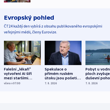
Evropský pohled
ČT24 každý den vybírá z obsahu publikovaného evropskými
veřejnými médii, členy Eurovize.
Falešní „lékaři“
Spekulace o
Pobyt u vodn
vytvoření AI šíří
přímém ruském
ploch zvyšuje
mezi staršími
útoku jsou pošetilé,
duševní poho
Poláky nebezpečné
míní estonský
ukázala
včera v 07:00
7. 8. 2026
7. 8. 2026
zdravotní rady
bezpečnostní
mezinárodní 
expert