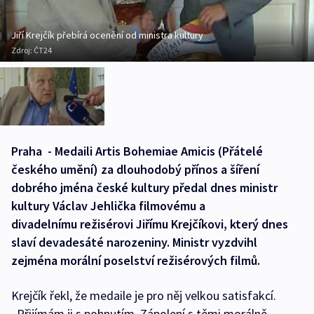
Jiří Krejčík přebírá ocenění od ministra kultury
Zdroj:
ČT24
Praha - Medaili Artis Bohemiae Amicis (Přátelé
českého umění) za dlouhodobý přínos a šíření
dobrého jména české kultury předal dnes ministr
kultury Václav Jehlička filmovému a
divadelnímu režisérovi Jiřímu Krejčíkovi, který dnes
slaví devadesáté narozeniny. Ministr vyzdvihl
zejména morální poselství režisérových filmů.
Krejčík řekl, že medaile je pro něj velkou satisfakcí.
„Přijímám ji s pohnutím. Zápolení s těmi morálně